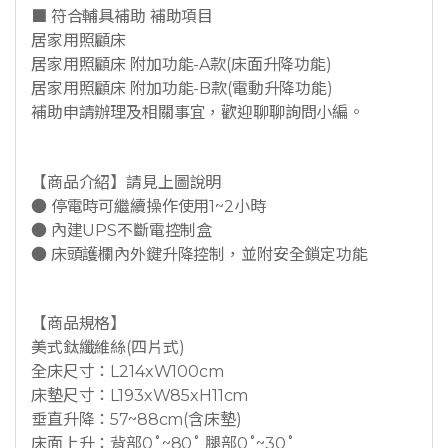
■ 符合輔具補助 補助項目
居家用照顧床
居家用照顧床 附加功能-A款(床面升降功能)
居家用照顧床 附加功能-B款(電動升降功能)
補助申請辦理及相關事宜，歡迎聊聊詢問小編。
【商品介紹】請見上圖說明
● 停電時可繼續操作使用1~2小時
● 內建UPS不斷電控制盒
● 床頭護欄內外鍵升降控制，並附安全鎖定功能
【商品規格】
美式鈦纖維絲(四片式)
全床尺寸：L214xW100cm
床墊尺寸：L193xW85xH11cm
垂直升降：57~88cm(含床墊)
床面上升：背部0˚~80˚ 腿部0˚~30˚