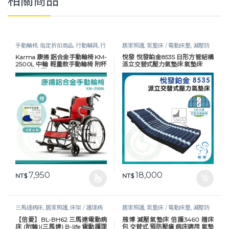
相關商品
手動輪椅
,
指定折扣商品
,
行動輔具
,
行
居家照護
,
氣墊床 / 電動床墊
,
減壓防
動輔具
,
輪椅
,
長照專區
褥瘡
,
護理床具及配件
,
長照專區
,
預防
Karma 康揚 鋁合金手動輪椅 KM-
悅發 悅發鉑金8535 日形方管結構
褥瘡
2500L 中輪 輕量款手動輪椅 附杯
派立交替式壓力氣墊床 氣墊床
架 加贈乳膠座墊
7,950
18,000
NT$
NT$
此產品有多種款式。 可在產品頁面選擇選項
三馬達病床
,
居家照護
,
床架 / 護理病
居家照護
,
氣墊床 / 電動床墊
,
減壓防
床
,
護理床具及配件
,
長照專區
,
預防褥
褥瘡
,
護理床具及配件
,
長照專區
,
預防
【倍愛】BL-BH62 三馬達電動病
雃博 減壓氣墊床 倍護3460 贈床
瘡
褥瘡
床 (附輪)(三馬達) B-life 電動護理
包 交替式 預防壓瘡 病床適用 氣墊