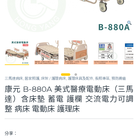
三馬達病床
,
居家照護
,
床架 / 護理病床
,
護理床具及配件
,
長照專區
,
預防褥瘡
康元 B-880A 美式醫療電動床（三馬
達）含床墊 蓄電 護欄 交流電力可調
整 病床 電動床 護理床
分享：