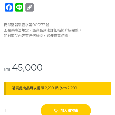
F
Li
C
a
n
o
c
e
p
衛部醫器製壹字第005273號
e
y
因醫藥事法規定，該商品無法詳細描述介紹完整。
如對商品內容有任何疑問，歡迎來電諮詢。
b
Li
o
n
o
k
k
45,000
NT$
購買此商品可以獲得 2,250 點 (
2,250
)
NT$
康元 B-880A 美式醫療電動床（三馬達）含床墊 蓄電 護欄 交流電力可調整
加入購物車