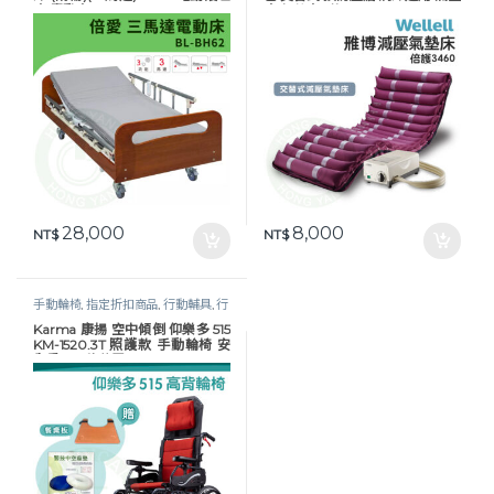
床 電動床
床 氣墊床A款
28,000
8,000
NT$
NT$
手動輪椅
,
指定折扣商品
,
行動輔具
,
行
動輔具
,
輪椅
,
長照專區
,
高背 / 傾倒輪
Karma 康揚 空中傾倒 仰樂多 515
椅
KM-1520.3T 照護款 手動輪椅 安
全重心潛移裝置