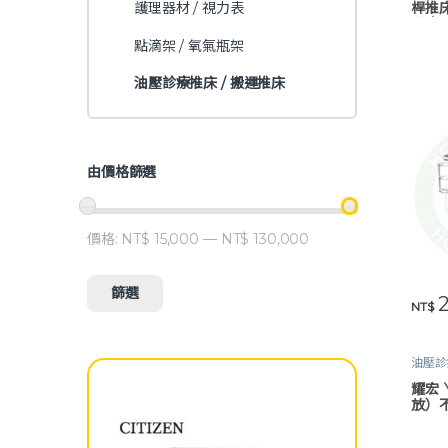
桿推床
護理器材 / 視力表
治療
點滴架 / 氧氣瓶架
油壓診療推床 / 搬運推床
由價格篩選
價格:
NT$ 15,000
—
NT$ 130,000
最低價格
最高價格
篩選
2
NT$
油壓診
耀宏 
放）不