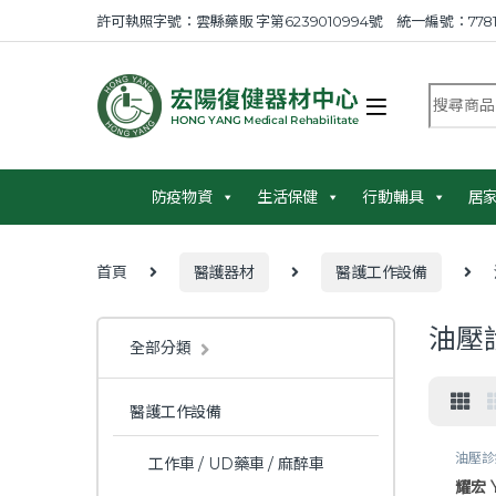
Skip to navigation
Skip to content
許可執照字號：雲縣藥販 字第6239010994號 統一編號：7781
搜尋商品
防疫物資
生活保健
行動輔具
居
首頁
醫護器材
醫護工作設備
油壓
全部分類
醫護工作設備
油壓診
工作車 / UD藥車 / 麻醉車
耀宏 