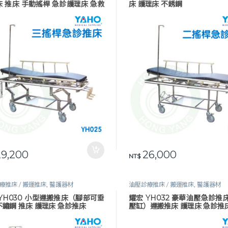
 推床 手動搖桿 急診護理床 急救
床 護理床 不銹鋼
台
9,200
26,000
NT$
療推床 / 搬運推床
,
醫護器材
油壓診療推床 / 搬運推床
,
醫護器材
YH030 小型運搬推床（腳部可垂
耀宏 YH032 豪華油壓急診推
鏽鋼 推床 護理床 急診推床
壓缸）運搬推床 護理床 急診推