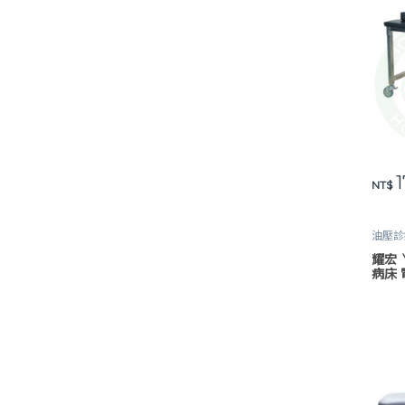
1
NT$
油壓診
耀宏 
病床 