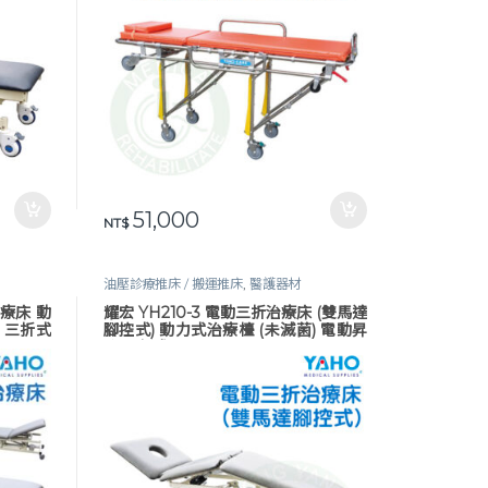
51,000
NT$
油壓診療推床 / 搬運推床
,
醫護器材
治療床 動
耀宏 YH210-3 電動三折治療床 (雙馬達
 三折式
腳控式) 動力式治療檯 (未滅菌) 電動昇
降 三折式