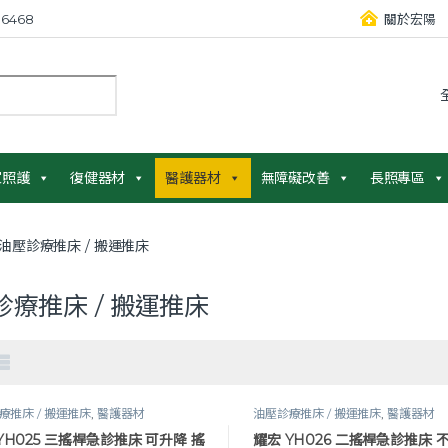
6468
關於宏陽
：
家照護
復健器材
醫護器材
無障礙改善
長照專區
油壓診療推床 / 搬運推床
診療推床 / 搬運推床
療推床 / 搬運推床
,
醫護器材
油壓診療推床 / 搬運推床
,
醫護器材
YH025 三搖桿急診推床 可升降 搖
耀宏 YH026 二搖桿急診推床 