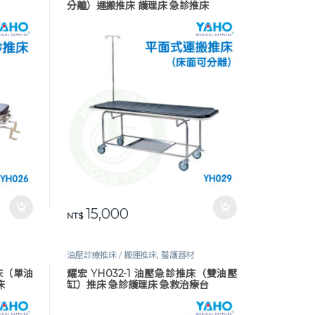
分離）運搬推床 護理床 急診推床
15,000
NT$
油壓診療推床 / 搬運推床
,
醫護器材
床（單油
耀宏 YH032-1 油壓急診推床（雙油壓
床
缸）推床 急診護理床 急救治療台