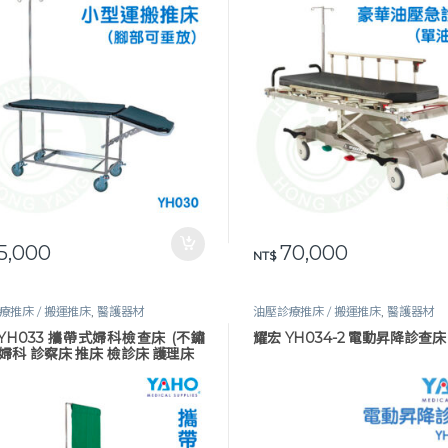
5,000
70,000
NT$
療推床 / 搬運推床
,
醫護器材
油壓診療推床 / 搬運推床
,
醫護器材
YH033 攜帶式婦科檢查床 (不鏽
耀宏 YH034-2 電動昇降診查床
 婦科 診察床 推床 檢診床 護理床