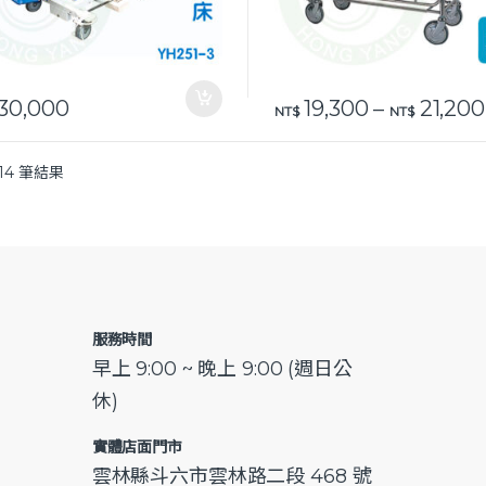
30,000
19,300
–
21,200
此產品有多種款式。 可在產品
NT$
NT$
14 筆結果
服務時間
早上 9:00 ~ 晚上 9:00 (週日公
休)
實體店面門市
雲林縣斗六市雲林路二段 468 號