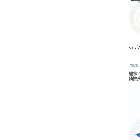
7
NT$
油壓診
耀宏 
躺推床