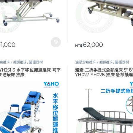
1,000
62,000
NT$
療推床 / 搬運推床
,
醫護器材
油壓診療推床 / 搬運推床
,
醫護器材
YH251-3 水平移位搬運推床 可平
耀宏 二折手提式急診推床 5″ 8
 治療床 推床
YH027 YH028 推床 急診護
治療台