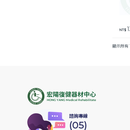
1
NT$
顯示所有 
諮詢專線
(05)