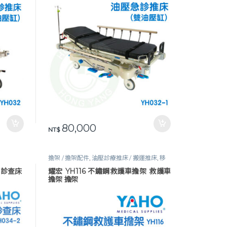
80,000
NT$
擔架 / 擔架配件
,
油壓診療推床 / 搬運推床
,
移
位輔具
,
行動輔具
,
醫護器材
 診查床
耀宏 YH116 不鏽鋼救護車擔架 救護車
擔架 擔架