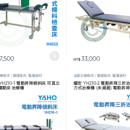
7,500
33,000
NT$
療推床 / 搬運推床
,
醫護器材
油壓診療推床 / 搬運推床
,
醫護器材
YH210-1 電動昇降傾斜床 可直立
耀宏 YH210-2 電動昇降三折
電動床 治療檯
力式治療檯 (未滅菌) 電動昇降
YAHO