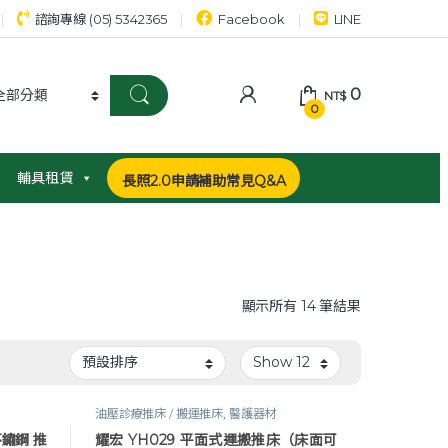
諮詢專線 (05) 5342365
Facebook
LINE
0
NT$
0
輔具租賃
長照2.0申請補助常見Q&A
顯示所有 14 筆結果
油壓診療推床 / 搬運推床
,
醫護器材
不鏽鋼 推
耀宏 YH029 平面式運搬推床（床面可