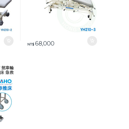
68,000
NT$
″ 煞車輪
理床 急救