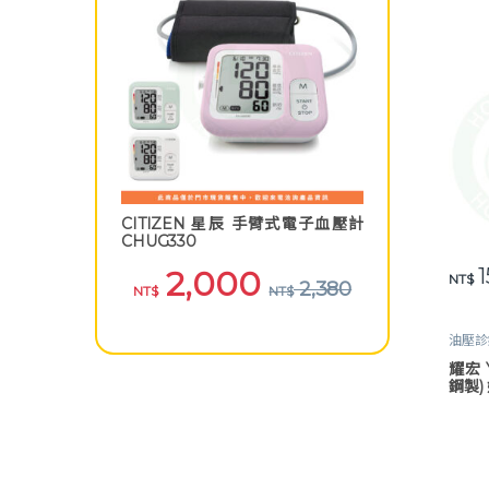
CITIZEN 星辰 手臂式電子血壓計
CHUG330
1
2,000
NT$
2,380
NT$
NT$
油壓診
耀宏 
鋼製)