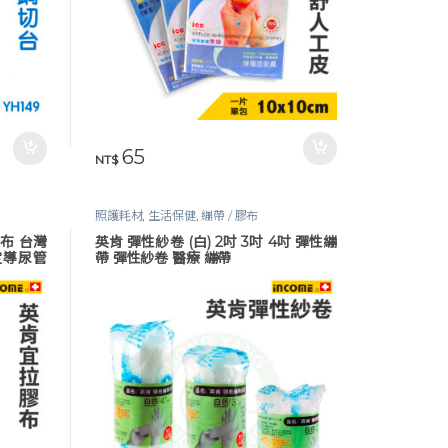
65
NT$
照護耗材
,
生活保健
,
繃帶 / 膠布
膠布 台灣
英肯 彈性紗卷 (白) 2吋 3吋 4吋 彈性繃
定導尿管
帶 彈性紗卷 醫療 繃帶