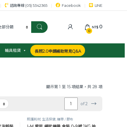
諮詢專線 (05) 5342365
Facebook
LINE
0
NT$
0
輔具租賃
長照2.0申請補助常見Q&A
顯示第 1 至 15 項結果，共 28 項
→
of 2
照護耗材
,
生活保健
,
繃帶 / 膠布
號 泡殼裝
I-M 愛民 網狀繃帶 盒裝 0-9號 1KG 抽