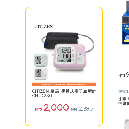
9
NT$
CITIZEN 星辰 手臂式電子血壓計
照護耗
CHUG330
小東 
性繃帶
2,000
2,380
NT$
NT$