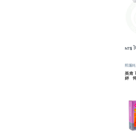
1
此產
NT$
照護耗
英肯 
絆 
INC