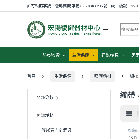
Skip to navigation
Skip to content
許可執照字號：雲縣藥販 字第6239010994號 統一編號：7781
搜尋商品
防疫物資
生活保健
行動輔具
居
首頁
生活保健
照護耗材
繃帶 
繃帶 
全部分類
照護耗材
導尿管 / 引流袋
照護耗
CSD