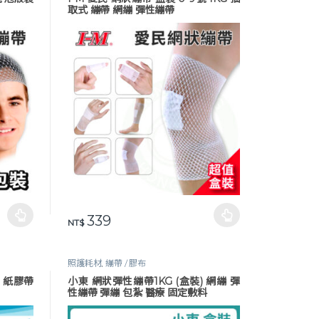
取式 繃帶 網繃 彈性繃帶
339
頁面選擇選項
此產品有多種款式。 可在產品頁面選擇選項
NT$
照護耗材
,
繃帶 / 膠布
吋 紙膠帶
小東 網狀彈性繃帶1KG (盒裝) 網繃 彈
性繃帶 彈繃 包紮 醫療 固定敷料