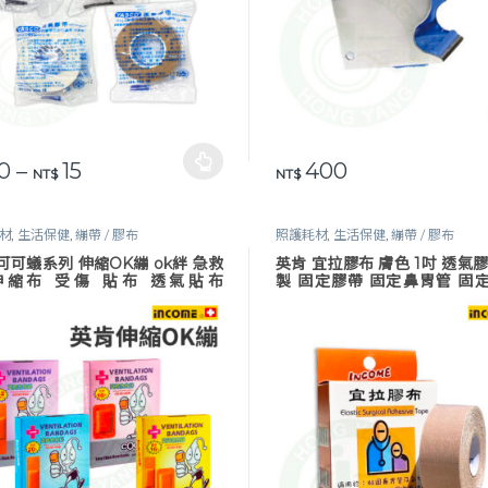
價格範圍：NT$ 10 到 NT$ 15
0
–
15
400
品有多種款式。 可在產品頁面選擇選項
NT$
NT$
材
,
生活保健
,
繃帶 / 膠布
照護耗材
,
生活保健
,
繃帶 / 膠布
可可蟻系列 伸縮OK繃 ok絆 急救
英肯 宜拉膠布 膚色 1吋 透氣
伸縮布 受傷 貼布 透氣貼布
製 固定膠帶 固定鼻胃管 固
OME
INCOME ICC