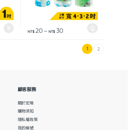
價格範圍：NT$ 20 到 NT$
20
–
30
此產品有多種款式。 可在產品頁面選擇選項
NT$
NT$
1
2
顧客服務
關於宏陽
購物須知
隱私權政策
我的帳號