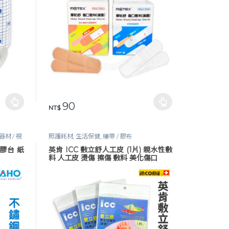
NT$ 70 到 NT$ 119
90
頁面選擇選項
此產品有多種款式。 可在產品頁面選擇選項
NT$
材 / 視
照護耗材
,
生活保健
,
繃帶 / 膠布
 膠台 紙
英肯 ICC 敷立舒人工皮 (1片) 親水性敷
料 人工皮 燙傷 擦傷 敷料 美化傷口