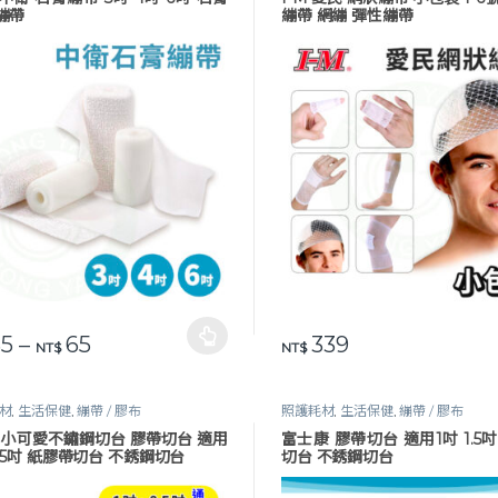
繃帶
繃帶 網繃 彈性繃帶
價格範圍：NT$ 35 到 NT$ 65
5
–
65
339
品有多種款式。 可在產品頁面選擇選項
此產品有多種款式。 可在產品
NT$
NT$
材
,
生活保健
,
繃帶 / 膠布
照護耗材
,
生活保健
,
繃帶 / 膠布
y 小可愛不鏽鋼切台 膠帶切台 適用
富士康 膠帶切台 適用1吋 1.5
0.5吋 紙膠帶切台 不銹鋼切台
切台 不銹鋼切台