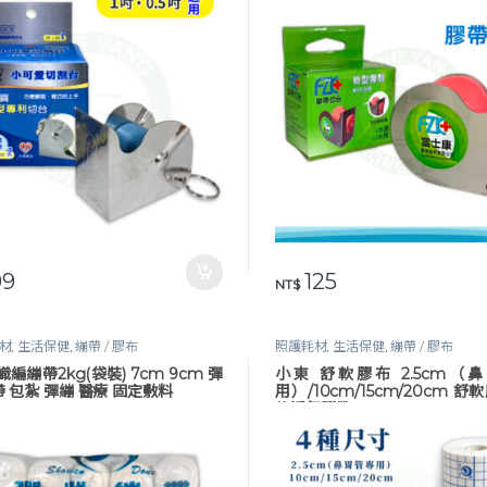
9
125
NT$
材
,
生活保健
,
繃帶 / 膠布
照護耗材
,
生活保健
,
繃帶 / 膠布
織編繃帶2kg(袋裝) 7cm 9cm 彈
小東 舒軟膠布 2.5cm（
 包紮 彈繃 醫療 固定敷料
用）/10cm/15cm/20cm 舒
軟透氣膠帶