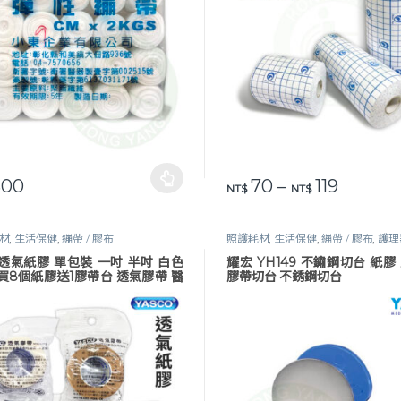
價格範圍：
00
70
–
119
品有多種款式。 可在產品頁面選擇選項
此產品有多種款式。 可在產品
NT$
NT$
材
,
生活保健
,
繃帶 / 膠布
照護耗材
,
生活保健
,
繃帶 / 膠布
,
護理器
力表
,
醫護器材
,
醫護工作設備
透氣紙膠 單包裝 一吋 半吋 白色
耀宏 YH149 不鏽鋼切台 紙膠
買8個紙膠送1膠帶台 透氣膠帶 醫
膠帶切台 不銹鋼切台
膠