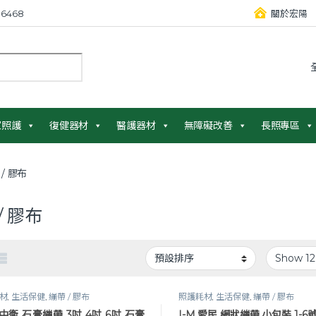
6468
關於宏陽
：
家照護
復健器材
醫護器材
無障礙改善
長照專區
/ 膠布
/ 膠布
材
,
生活保健
,
繃帶 / 膠布
照護耗材
,
生活保健
,
繃帶 / 膠布
 中衛 石膏繃帶 3吋 4吋 6吋 石膏
I-M 愛民 網狀繃帶 小包裝 1-6