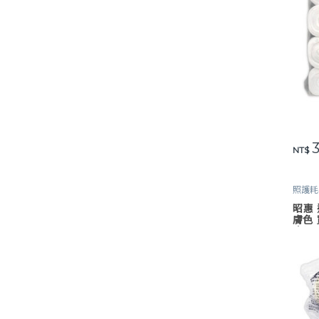
3
此產
NT$
照護耗
昭惠 
膚色 
療紙