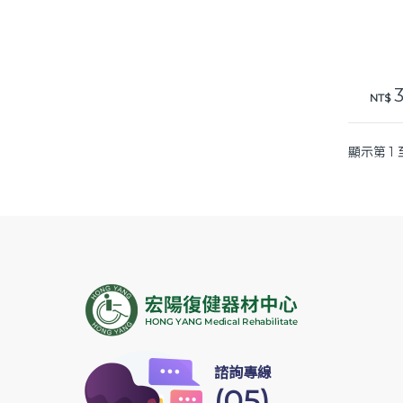
3
此產
NT$
顯示第 1 
諮詢專線
(05)