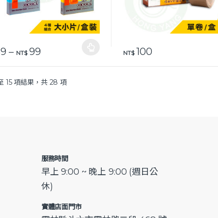
價格範圍：NT$ 39 到 NT$ 99
9
–
99
100
品有多種款式。 可在產品頁面選擇選項
NT$
NT$
至 15 項結果，共 28 項
服務時間
早上 9:00 ~ 晚上 9:00 (週日公
休)
實體店面門市