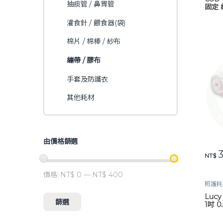
抽痰管 / 鼻胃管
固定 
灌食針 / 餵食器(袋)
棉片 / 棉棒 / 紗布
繃帶 / 膠布
手套及防護衣
其他耗材
由價格篩選
3
此產
NT$
價格:
NT$ 0
—
NT$ 400
最低價格
最高價格
照護耗
Luc
篩選
1吋 