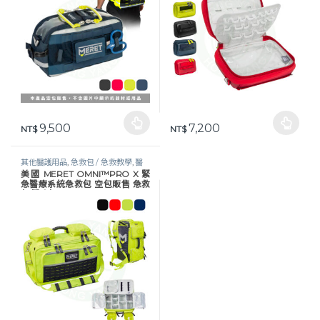
9,500
7,200
此產品有多種款式。 可在產品頁面選擇選項
NT$
此產品有多種款式。 可在產品頁
NT$
其他醫護用品
,
急救包 / 急救教學
,
醫
美國 MERET OMNI™PRO X 緊
護器材
急醫療系統急救包 空包販售 急救
包 醫療包