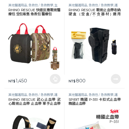
其他醫護用品
,
急救包 / 急救教學
,
生
其他醫護用品
,
急救包 / 急救教學
,
護
RHINO RESCUE 快速反應戰術醫
RHINO RESCUE 戰術止血帶收納
活保健
,
醫護器材
理器材 / 視力表
,
醫護器材
,
醫護工作
療包 空包販售 急救包 醫療包
硬盒 (空盒/不含器材) 適用
設備
CAT/SAM 止血帶收納
1,450
800
此產品有多種款式。 可在產品頁面選擇選項
NT$
NT$
其他醫護用品
,
急救包 / 急救教學
,
護
其他醫護用品
,
急救包 / 急救教學
,
護
RHINO RESCUE 武心止血帶 武
SPIRIT 精國 P-351 卡扣式止血帶
理器材 / 視力表
,
醫護器材
,
醫護工作
理器材 / 視力表
,
醫護器材
,
醫護工作
心戰術止血帶 止血帶 單手止血帶
精國止血帶
設備
設備
宏陽醫材