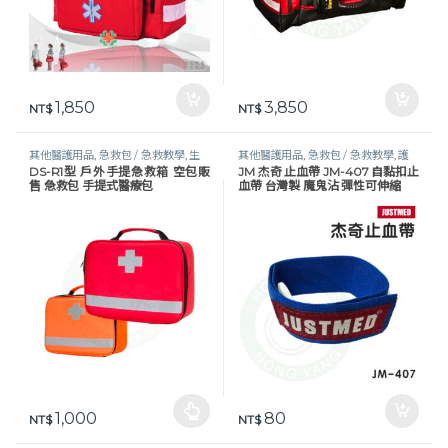
1,850
3,850
NT$
NT$
其他醫護用品
,
急救包 / 急救教學
,
生
其他醫護用品
,
急救包 / 急救教學
,
護
DS-R1型 戶外手提急救箱 空包販
JM 杰奇 止血帶 JM-407 自黏扣止
活保健
,
醫護器材
理器材 / 視力表
,
醫護器材
,
醫護工作
售 急救包 手提式醫療包
血帶 台灣製 魔鬼沾 彈性可伸縮
設備
1,000
80
此產品有多種款式。 可在產品頁面選擇選項
NT$
NT$