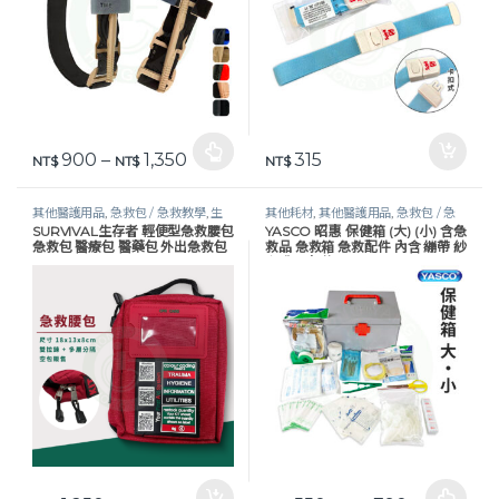
價格範圍：NT$ 900 到 NT$ 1,350
900
–
1,350
315
此產品有多種款式。 可在產品頁面選擇選項
NT$
NT$
NT$
其他醫護用品
,
急救包 / 急救教學
,
生
其他耗材
,
其他醫護用品
,
急救包 / 急
SURVIVAL生存者 輕便型急救腰包
YASCO 昭惠 保健箱 (大) (小) 含急
活保健
,
醫護器材
救教學
,
照護耗材
,
生活保健
,
醫護器材
急救包 醫療包 醫藥包 外出急救包
救品 急救箱 急救配件 內含 繃帶 紗
布 傷口包紮 00105 00106