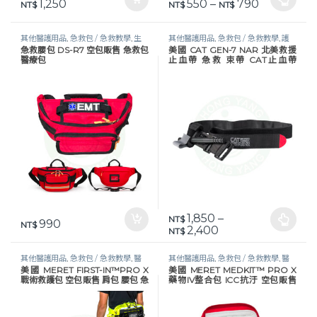
價格範圍：NT
1,250
550
–
790
NT$
此產品有多種款式。 可在產品頁
NT$
NT$
其他醫護用品
,
急救包 / 急救教學
,
生
其他醫護用品
,
急救包 / 急救教學
,
護
急救腰包 DS-R7 空包販售 急救包
美國 CAT GEN-7 NAR 北美救援
活保健
,
醫護器材
理器材 / 視力表
,
醫護器材
,
醫護工作
醫療包
止血帶 急救 束帶 CAT止血帶
設備
North American Rescue
1,850
–
NT$
990
NT$
此產品有多種款式。 可在產品頁
價格範圍：NT$ 1,85
2,400
NT$
其他醫護用品
,
急救包 / 急救教學
,
醫
其他醫護用品
,
急救包 / 急救教學
,
醫
美國 MERET FIRST-IN™PRO X
美國 MERET MEDKIT™ PRO X
護器材
護器材
戰術救護包 空包販售 肩包 腰包 急
藥物IV整合包 ICC抗汙 空包販售
救包 醫療包
急救包 醫療包