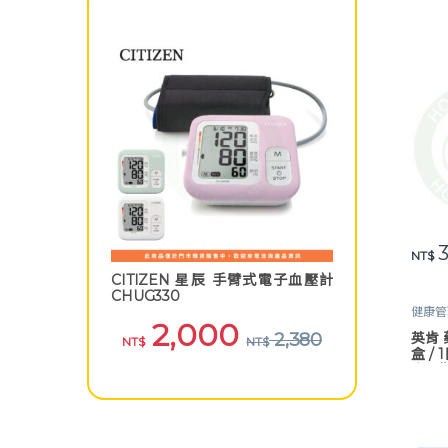
3
NT$
CITIZEN 星辰 手臂式電子血壓計
CHUG330
健康管
2,000
藥品 /
英肯 
2,380
NT$
NT$
盒 /
含星