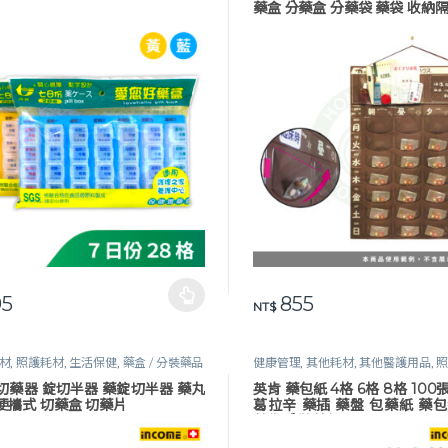
藥盒 分藥盒 分藥袋 藥袋 收納
5
855
品有多種款式。 可在產品頁面選擇選項
NT$
材
,
照護耗材
,
生活保健
,
藥盒 / 分裝藥品
健康管理
,
其他耗材
,
其他醫護用品
,
器
生活保健
,
藥盒 / 分裝藥品 / 磨藥器
切藥器 錠切半器 藥錠切半器 藥丸
英肯 藥包紙 4格 6格 8格 100張
便攜式 切藥盒 切藥片
葛拉辛 藥插 藥盤 包藥紙 藥包
藥袋 分裝藥包