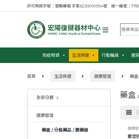
Skip to navigation
Skip to content
許可執照字號：雲縣藥販 字第6239010994號 統一編號：7781
搜尋商品
防疫物資
生活保健
行動輔具
居
首頁
生活保健
健康管理
藥盒
藥盒 
全部分類
健康管理
健康管
藥盒 / 分裝藥品 / 磨藥器
藥品 /
愛您好