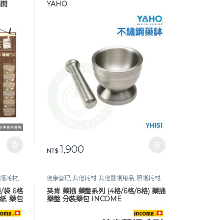
隔間
YAHO
1,900
NT$
照護耗材
,
健康管理
,
其他耗材
,
其他醫護用品
,
照護耗材
,
生活保健
,
藥盒 / 分裝藥品 / 磨藥器
/袋 6格
英肯 藥插 藥盤系列 (4格/6格/8格) 藥插
紙 藥包
藥盤 分裝藥包 INCOME