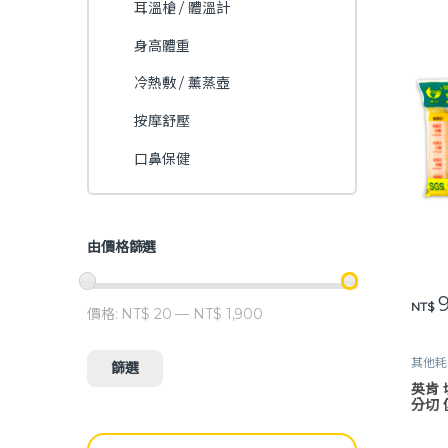
耳溫槍 / 體溫計
身高體重
冷熱敷 / 薰蒸壺
按摩舒壓
口鼻保健
由價格篩選
9
此產
NT$
價格:
NT$ 20
—
NT$ 1,900
最低價格
最高價格
其他耗
篩選
/ 磨藥
英肯 
分切 