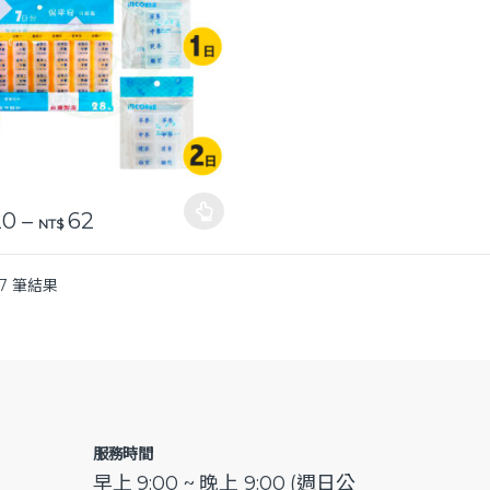
價格範圍：NT$ 20 到 NT$ 62
20
–
62
品有多種款式。 可在產品頁面選擇選項
NT$
7 筆結果
服務時間
早上 9:00 ~ 晚上 9:00 (週日公