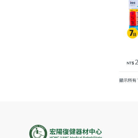
此產
NT$
顯示所有 