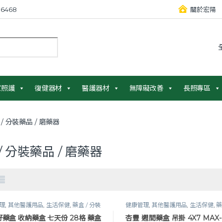
6468
關於宏陽
：
家照護
復健器材
醫護器材
無障礙改善
長照專區
 / 分裝藥品 / 磨藥器
/ 分裝藥品 / 磨藥器
理
,
其他醫護用品
,
生活保健
,
藥盒 / 分裝
健康管理
,
其他醫護用品
,
生活保健
,
藥
 磨藥器
藥品 / 磨藥器
藥盒 收納藥盒 七天份 28格 藥盒
杏豐 週間藥盒 吊掛 4X7 MAX-