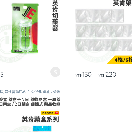
價格範圍
5
150
–
220
此產品有多種款式。 可在產品
NT$
NT$
理
,
其他醫護用品
,
生活保健
,
藥盒 / 分裝
 磨藥器
藥盒 藥盒子 7日 藥收納盒 一周藥
 1日藥盒 / 2日藥盒 便攜式 藥品收納
期標示