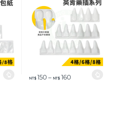
：NT$ 150 到 NT$ 220
價格範圍：NT$ 150 到 N
150
–
160
頁面選擇選項
此產品有多種款式。 可在產品頁面選擇選項
NT$
NT$