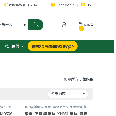
諮詢專線 (05) 5342365
Facebook
LINE
0
NT$
0
輔具租賃
長照2.0申請補助常見Q&A
顯示所有 7 筆結果
盒 / 分裝
其他醫護用品
,
婦女 / 嬰幼兒用品
,
生活保健
,
藥
盒 / 分裝藥品 / 磨藥器
M0506
耀宏 不鏽鋼藥缽 YH151 藥缽 附棒