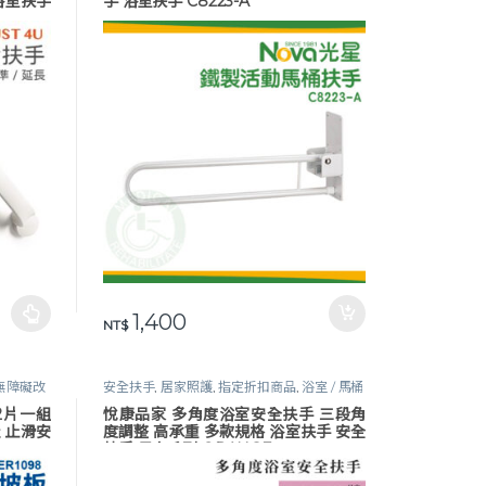
 浴室扶手
手 浴室扶手 C8223-A
9,200
格範圍：NT$ 2,900 到 NT$ 5,400
1,400
頁面選擇選項
NT$
無障礙改
安全扶手
,
居家照護
,
指定折扣商品
,
浴室 / 馬桶
安全扶手
,
無障礙改善
,
衛浴安全
 2片一組
悅康品家 多角度浴室安全扶手 三段角
 止滑安
度調整 高承重 多款規格 浴室扶手 安全
扶手 日安系列 ORANGE+