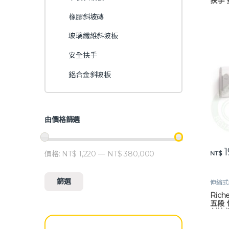
扶手 
橡膠斜坡磚
玻璃纖維斜坡板
安全扶手
鋁合金斜坡板
由價格篩選
1
此產
價格:
NT$ 1,220
—
NT$ 380,000
NT$
最低價格
最高價格
篩選
伸縮式
Ric
五段
斜坡