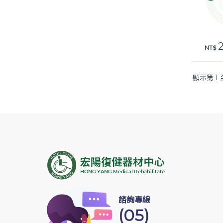
2
此產
NT$
顯示第 1 
諮詢專線
(05)