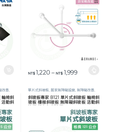
價格範圍：NT$ 1,220 
1,220
–
1,999
此產品有多種款式。 可在產品頁面選擇選項
NT$
NT$
礙改善
,
單片式斜坡板
,
居家無障礙設施
,
無障礙改善
,
鋁合金斜坡板
,
長照專區
板 輪椅斜
斜坡板專家 B121 單片式斜坡板 輪椅斜
 活動斜
坡板 樓梯斜坡板 無障礙斜坡板 活動斜
坡板 鋁合金 斜坡板