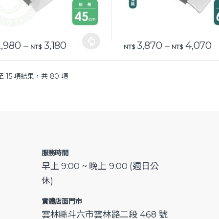
價格範圍：NT$ 2,980 到 NT$ 3,18
價
,980
–
3,180
3,870
–
4,070
品有多種款式。 可在產品頁面選擇選項
此產品有多種款式。 可在產品
NT$
NT$
NT$
至 15 項結果，共 80 項
服務時間
早上 9:00 ~ 晚上 9:00 (週日公
休)
實體店面門市
雲林縣斗六市雲林路二段 468 號