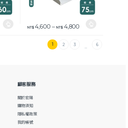
0
格範圍：NT$ 3,870 到 NT$ 4,070
價格範圍：NT$ 4,60
4,600
–
4,800
頁面選擇選項
此產品有多種款式。 可在產品頁面選擇選項
NT$
NT$
1
2
3
6
...
顧客服務
關於宏陽
購物須知
隱私權政策
我的帳號