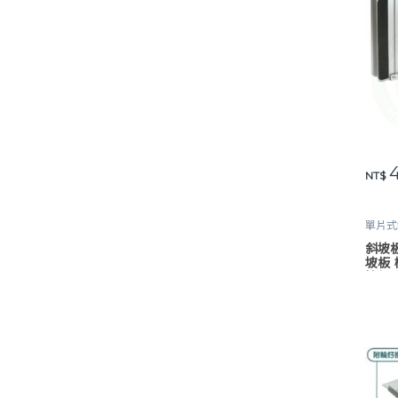
4
NT$
單片式
鋁合金
斜坡板
坡板
坡板 