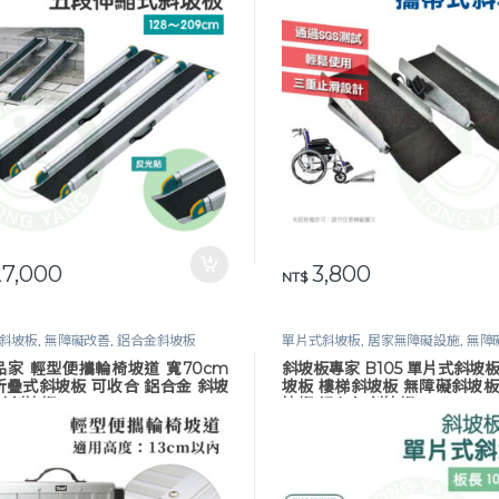
7,000
3,800
NT$
斜坡板
,
無障礙改善
,
鋁合金斜坡板
單片式斜坡板
,
居家無障礙設施
,
無障
鋁合金斜坡板
,
長照專區
品家 輕型便攜輪椅坡道 寬70cm
斜坡板專家 B105 單片式斜坡
折疊式斜坡板 可收合 鋁合金 斜坡
坡板 樓梯斜坡板 無障礙斜坡板
輪椅斜坡板
坡板 鋁合金 斜坡板