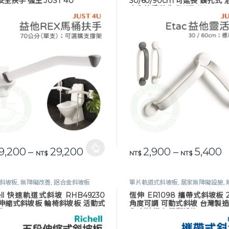
安全扶手 強生 JUST 4U
30/60/90cm 可延長 鑽孔式
安全扶手 強生 JUST 4U
價格範圍：NT$ 19,200 到 NT$ 2
價
9,200
–
29,200
2,900
–
5,400
品有多種款式。 可在產品頁面選擇選項
此產品有多種款式。 可在產品
NT$
NT$
NT$
斜坡板
,
無障礙改善
,
鋁合金斜坡板
單片軌道式斜坡板
,
居家無障礙設施
,
善
,
鋁合金斜坡板
,
長照專區
hell 快速軌道式斜坡 RHB49230
恆伸 ER1098 攜帶式斜坡板
 伸縮式斜坡板 輪椅斜坡板 活動式
角度可調 可動式斜坡 台灣製造
板
全 斜坡板 無障礙設施