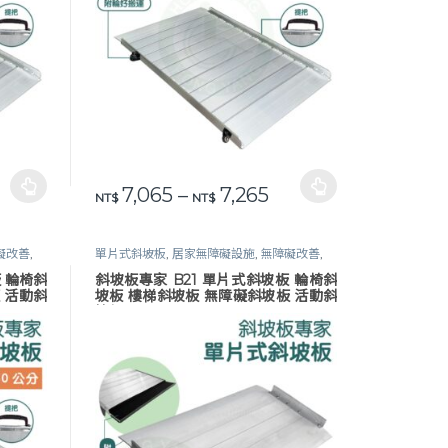
格範圍：NT$ 6,220 到 NT$ 6,420
價格範圍：NT$ 7,065
7,065
–
7,265
頁面選擇選項
此產品有多種款式。 可在產品頁面選擇選項
NT$
NT$
礙改善
,
單片式斜坡板
,
居家無障礙設施
,
無障礙改善
,
鋁合金斜坡板
,
長照專區
板 輪椅斜
斜坡板專家 B21 單片式斜坡板 輪椅斜
 活動斜
坡板 樓梯斜坡板 無障礙斜坡板 活動斜
坡板