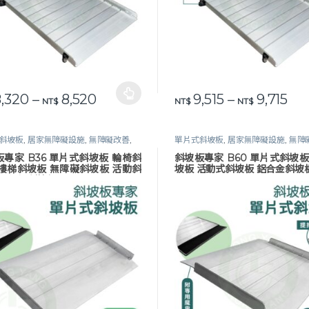
價格範圍：NT$ 8,320 到 NT$ 8,5
價格
,320
–
8,520
9,515
–
9,715
品有多種款式。 可在產品頁面選擇選項
此產品有多種款式。 可在產品
NT$
NT$
NT$
斜坡板
,
居家無障礙設施
,
無障礙改善
,
單片式斜坡板
,
居家無障礙設施
,
無障
斜坡板
,
長照專區
鋁合金斜坡板
,
長照專區
專家 B36 單片式斜坡板 輪椅斜
斜坡板專家 B60 單片式斜坡板
 樓梯斜坡板 無障礙斜坡板 活動斜
坡板 活動式斜坡板 鋁合金斜坡
鋁合金 斜坡板