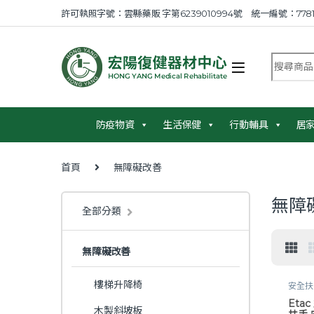
Skip to navigation
Skip to content
許可執照字號：雲縣藥販 字第6239010994號 統一編號：7781
搜尋商品
防疫物資
生活保健
行動輔具
居
首頁
無障礙改善
無障
全部分類
無障礙改善
樓梯升降椅
安全扶
安全扶
Eta
照專區
木製斜坡板