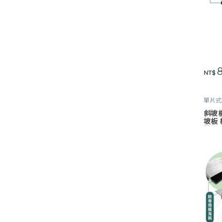
8
此產
NT$
單片式
鋁合金
斜坡板
坡板
坡板 