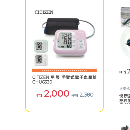
2
NT$
CITIZEN 星辰 手臂式電子血壓計
CHUG330
折疊式
2,000
2,380
NT$
NT$
悅康
左右
板 