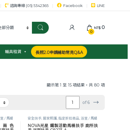
諮詢專線 (05) 5342365
Facebook
LINE
0
NT$
0
輔具租賃
長照2.0申請補助常見Q&A
顯示第 1 至 15 項結果，共 80 項
→
of 6
室 / 馬桶
安全扶手
,
居家照護
,
指定折扣商品
,
浴室 / 馬桶
安全扶手
,
無障礙改善
,
衛浴安全
 兩色
NOVA光星 鐵製活動馬桶扶手 廁所扶