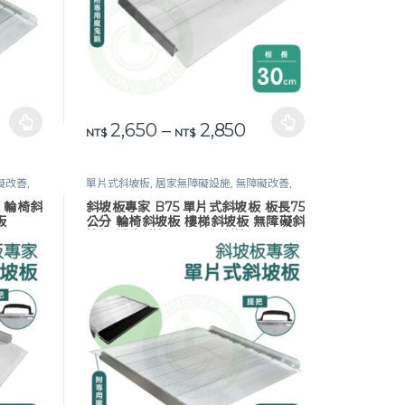
20
範圍：NT$ 9,515 到 NT$ 9,715
價格範圍：NT$ 2,650
2,650
–
2,850
頁面選擇選項
此產品有多種款式。 可在產品頁面選擇選項
NT$
NT$
礙改善
,
單片式斜坡板
,
居家無障礙設施
,
無障礙改善
,
鋁合金斜坡板
,
長照專區
 輪椅斜
斜坡板專家 B75 單片式斜坡板 板長75
板
公分 輪椅斜坡板 樓梯斜坡板 無障礙斜
坡板 活動斜坡板 鋁合金 斜坡板