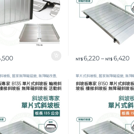
價
,500
6,220
–
6,420
此產品有多種款式。 可在產品
NT$
NT$
斜坡板
,
居家無障礙設施
,
無障礙改善
,
單片式斜坡板
,
居家無障礙設施
,
無障
斜坡板
,
長照專區
鋁合金斜坡板
,
長照專區
專家 B135 單片式斜坡板 輪椅斜
斜坡板專家 B150 單片式斜坡
 樓梯斜坡板 無障礙斜坡板 活動斜
坡板 樓梯斜坡板 無障礙斜坡板
鋁合金 斜坡板
坡板 鋁合金 斜坡板