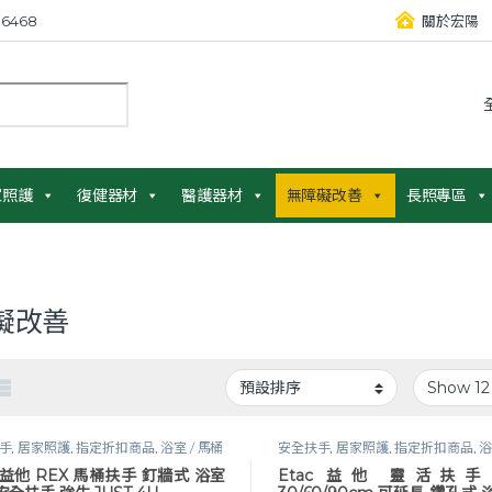
6468
關於宏陽
：
家照護
復健器材
醫護器材
無障礙改善
長照專區
礙改善
手
,
居家照護
,
指定折扣商品
,
浴室 / 馬桶
安全扶手
,
居家照護
,
指定折扣商品
,
浴
手
,
無障礙改善
,
衛浴安全
,
衛浴輔具
,
長
安全扶手
,
無障礙改善
,
衛浴安全
c 益他 REX 馬桶扶手 釘牆式 浴室
Etac 益他 靈活扶手