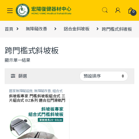
Skip to navigation
Skip to content
0
首頁
無障礙改善
鋁合金斜坡板
跨門檻式斜坡板
跨門檻式斜坡板
顯示單一結果
篩選
居家無障礙設施
,
無障礙改善
,
組合式
斜坡板專家 門檻斜坡板組合式 三
門檻斜坡板
,
跨門檻式斜坡板
,
鋁合金
片組合式 BZ系列 適合拉門滑軌門
斜坡板
,
長照專區
檻 斜坡板 門檻斜坡