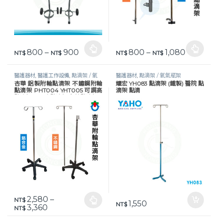
價格範圍：NT$ 800 到 NT$ 900
價格範圍：N
800
–
900
800
–
1,080
此產品有多種款式。 可在產品頁面選擇選項
NT$
NT$
此產品有多種款式。 可在產品頁
NT$
NT$
醫護器材
,
醫護工作設備
,
點滴架 / 氧
醫護器材
,
點滴架 / 氧氣瓶架
杏華 鋁製附輪點滴架 不鏽鋼附輪
耀宏 YH083 點滴架 (鐵製) 醫院 點
氣瓶架
點滴架 PHT004 YHT005 可調高
滴架 點滴
點滴架 五爪底點滴架 有輪點滴架
2,580
–
NT$
1,550
此產品有多種款式。 可在產品頁面選擇選項
NT$
價格範圍：NT$ 2,580 到 NT$ 3,360
3,360
NT$