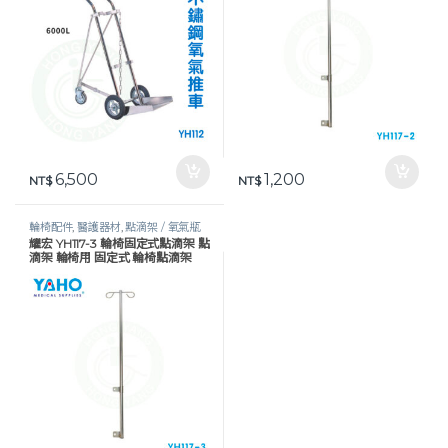
6,500
1,200
NT$
NT$
輪椅配件
,
醫護器材
,
點滴架 / 氧氣瓶
耀宏 YH117-3 輪椅固定式點滴架 點
架
滴架 輪椅用 固定式 輪椅點滴架