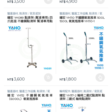
3,500
4,900
NT$
NT$
醫護器材
,
點滴架 / 氧氣瓶架
醫護器材
,
醫護工作設備
,
點滴架 / 氧
耀宏 YH089 點滴架 (幫浦專用) 四
耀宏 YH110 不鏽鋼氧氣推車 500L
氣瓶架
爪底座 不鏽鋼點滴架 幫浦專用點
1500L 氧氣瓶推車 YH110-1
滴架
3,600
1,800
NT$
此產品有多種款式。 可在產品頁
NT$
醫護器材
,
醫護工作設備
,
點滴架 / 氧
輪椅配件
,
醫護器材
,
點滴架 / 氧氣瓶
耀宏 YH112 不鏽鋼氧氣推車
耀宏 YH117-2 輪椅二截式點滴架 點
氣瓶架
架
（6000L）氧氣瓶推車
滴架 二截式 輪椅點滴架