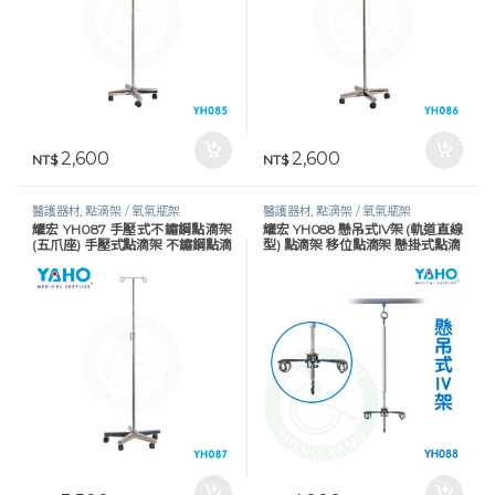
2,600
2,600
NT$
NT$
醫護器材
,
點滴架 / 氧氣瓶架
醫護器材
,
點滴架 / 氧氣瓶架
耀宏 YH087 手壓式不鏽鋼點滴架
耀宏 YH088 懸吊式IV架 (軌道直線
(五爪座) 手壓式點滴架 不鏽鋼點滴
型) 點滴架 移位點滴架 懸掛式點滴
架