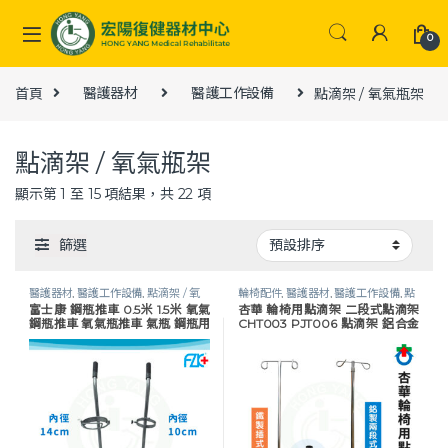
Skip to navigation
Skip to content
0
首頁
醫護器材
醫護工作設備
點滴架 / 氧氣瓶架
點滴架 / 氧氣瓶架
顯示第 1 至 15 項結果，共 22 項
篩選
醫護器材
,
醫護工作設備
,
點滴架 / 氧
輪椅配件
,
醫護器材
,
醫護工作設備
,
點
富士康 鋼瓶推車 0.5米 1.5米 氧氣
杏華 輪椅用點滴架 二段式點滴架
氣瓶架
滴架 / 氧氣瓶架
鋼瓶推車 氧氣瓶推車 氣瓶 鋼瓶用
CHT003 PJT006 點滴架 鋁合金
帶輪推車
點滴架 鐵製點滴架 輪椅配件