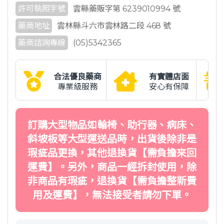
許可執照字號
雲縣藥販字第 6239010994 號
藥商地址
雲林縣斗六市雲林路二段 468 號
藥商諮詢專線
(05)5342365
合法優良藥商
有實體店面
專業級服務
安心有保障
訂購大型物品如輪椅、助行器、病床、
斜坡板等大型運送品時，出貨後除非是
瑕疵品更換，其他退換貨【需負擔來回
運費】。另外，商品一經拆封使用，除
非商品有瑕疵，退換貨【需負擔整新費
用及運費】，無法接受者請勿下單。