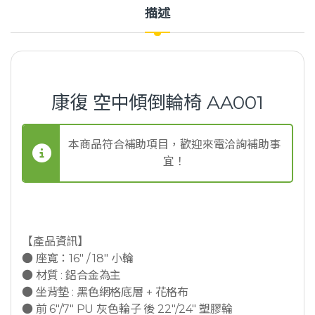
描述
康復 空中傾倒輪椅 AA001
本商品符合補助項目，歡迎來電洽詢補助事
宜！
【產品資訊】
● 座寬：16″ / 18″ 小輪
● 材質 : 鋁合金為主
● 坐背墊 : 黑色網格底層 + 花格布
● 前 6″/7″ PU 灰色輪子 後 22″/24″ 塑膠輪