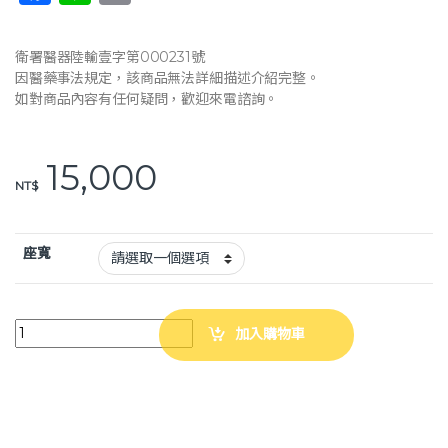
a
n
o
c
e
p
衛署醫器陸輸壹字第000231號
e
y
因醫藥事法規定，該商品無法詳細描述介紹完整。
如對商品內容有任何疑問，歡迎來電諮詢。
b
Li
o
n
15,000
o
k
NT$
k
座寬
康復 空中傾倒輪椅 斜躺輪椅 (座寬16“/18“) 輪椅 AA001 安愛 A&I quant
加入購物車