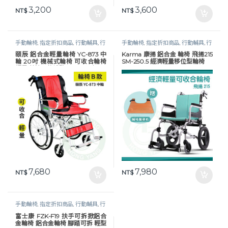
3,200
3,600
NT$
NT$
手動輪椅
,
指定折扣商品
,
行動輔具
,
行
手動輪椅
,
指定折扣商品
,
行動輔具
,
行
動輔具
,
輪椅
,
長照專區
動輔具
,
輪椅
,
長照專區
頤辰 鋁合金輕量輪椅 YC-873 中
Karma 康揚 鋁合金 輪椅 飛揚215
輪 20吋 機械式輪椅 可收合輪椅
SM-250.5 經濟輕量移位型輪椅
輕量 輪椅 B款補助 YC-873／20″
7,680
7,980
NT$
NT$
手動輪椅
,
指定折扣商品
,
行動輔具
,
行
動輔具
,
輪椅
,
長照專區
富士康 FZK-F19 扶手可拆掀鋁合
金輪椅 鋁合金輪椅 腳踏可拆 輕型