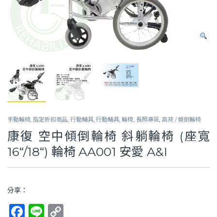
手動輪椅
,
指定折扣商品
,
行動輔具
,
行動輔具
,
輪椅
,
長照專區
,
高背 / 傾倒輪椅
康復 空中傾倒輪椅 斜躺輪椅 (座寬
16“/18“) 輪椅 AA001 安愛 A&I
分享：
F
Li
C