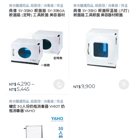
其他醫護用品
,
殺菌燈 / 消毒器 / 保溫
其他醫護用品
,
殺菌燈 / 消毒器 / 保溫
典億 SY-3580 殺菌箱 SY-3580A
典億 SY-3590 殺菌保溫箱 (六打)
器
,
美體美容
,
醫護器材
器
,
美體美容
,
醫護器材
殺菌箱 (定時) 工具殺菌 美容器材
殺菌箱 工具殺菌 美容器材殺菌
殺菌
4,290
–
NT$
9,900
此產品有多種款式。 可在產品頁面選擇選項
NT$
價格範圍：NT$ 4,290 到 NT$ 5,445
5,445
NT$
其他醫護用品
,
殺菌燈 / 消毒器 / 保溫
耀宏 30人份奶瓶消毒器 YH107 奶
器
,
醫護器材
瓶消毒器 YAHO