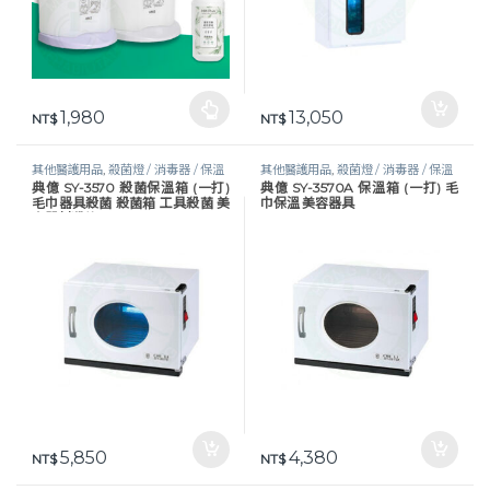
1,980
13,050
此產品有多種款式。 可在產品頁面選擇選項
NT$
NT$
其他醫護用品
,
殺菌燈 / 消毒器 / 保溫
其他醫護用品
,
殺菌燈 / 消毒器 / 保溫
典億 SY-3570 殺菌保溫箱 (一打)
典億 SY-3570A 保溫箱 (一打) 毛
器
,
美體美容
,
醫護器材
器
,
美體美容
,
醫護器材
毛巾器具殺菌 殺菌箱 工具殺菌 美
巾保溫 美容器具
容器材殺菌
5,850
4,380
NT$
NT$