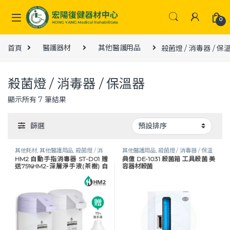
Skip to navigation
Skip to content
0
首頁
醫護器材
其他醫護用品
殺菌燈 / 消毒器 / 保
殺菌燈 / 消毒器 / 保溫器
顯示所有 7 筆結果
篩選
其他耗材
,
其他醫護用品
,
殺菌燈 / 消
其他醫護用品
,
殺菌燈 / 消毒器 / 保溫
HM2 自動手指消毒器 ST-D01 贈
典億 DE-1031 殺菌箱 工具殺菌 美
毒器 / 保溫器
,
照護耗材
,
生活保健
,
酒
器
,
美體美容
,
醫護器材
送75%HM2-深層淨手液(茶樹) 自
容器材殺菌
精 / 乾洗手
,
醫護器材
,
防疫物資
動感應洗手機