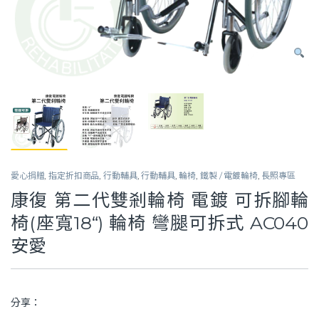
愛心捐贈
,
指定折扣商品
,
行動輔具
,
行動輔具
,
輪椅
,
鐵製 / 電鍍輪椅
,
長照專區
康復 第二代雙剎輪椅 電鍍 可拆腳輪
椅(座寬18“) 輪椅 彎腿可拆式 AC040
安愛
分享：