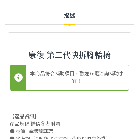
描述
康復 第二代快拆腳輪椅
本商品符合補助項目，歡迎來電洽詢補助事
宜！
【產品資訊】
產品規格 詳情參考附圖
● 材質 : 電鍍鐵車架
● 坐背墊 : 深藍色PVC面料 (花色以現貨為準）