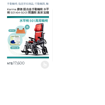
手動輪椅
,
指定折扣商品
,
行動輔具
,
輪
椅
,
高背 / 傾倒輪椅
Karma 康揚 鋁合金手動輪椅 水平
椅 501 KM-5001 照護款 高背 加贈
餐桌板＋乳膠座墊
17,600
NT$
此產品有多種款式。 可在產品頁面選擇選項