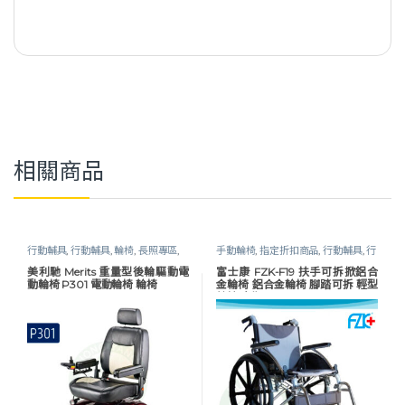
相關商品
行動輔具
,
行動輔具
,
輪椅
,
長照專區
,
手動輪椅
,
指定折扣商品
,
行動輔具
,
行
電動輪椅
動輔具
,
輪椅
,
長照專區
美利馳 Merits 重量型後輪驅動電
富士康 FZK-F19 扶手可拆掀鋁合
動輪椅 P301 電動輪椅 輪椅
金輪椅 鋁合金輪椅 腳踏可拆 輕型
輪椅 康復