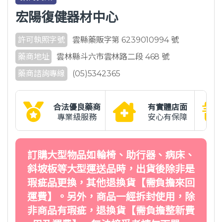
宏陽復健器材中心
許可執照字號
雲縣藥販字第 6239010994 號
藥商地址
雲林縣斗六市雲林路二段 468 號
藥商諮詢專線
(05)5342365
合法優良藥商
有實體店面
專業級服務
安心有保障
訂購大型物品如輪椅、助行器、病床、
斜坡板等大型運送品時，出貨後除非是
瑕疵品更換，其他退換貨【需負擔來回
運費】。另外，商品一經拆封使用，除
非商品有瑕疵，退換貨【需負擔整新費