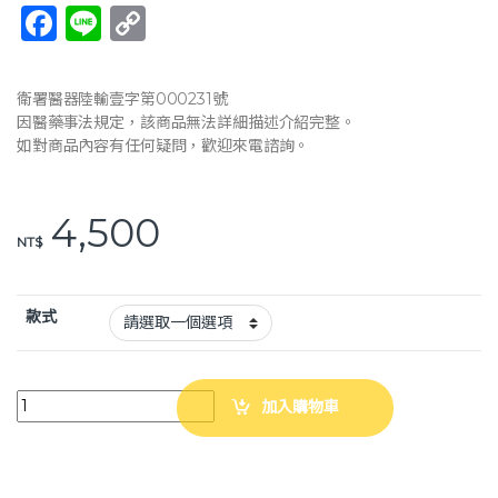
F
Li
C
a
n
o
c
e
p
衛署醫器陸輸壹字第000231號
e
y
因醫藥事法規定，該商品無法詳細描述介紹完整。
如對商品內容有任何疑問，歡迎來電諮詢。
b
Li
o
n
4,500
o
k
NT$
k
款式
康復 第二代雙剎輪椅 電鍍 可拆腳輪椅(座寬18“) 輪椅 彎腿可拆式 AC040 
加入購物車