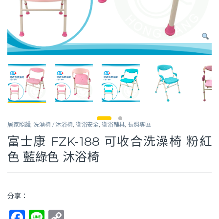
居家照護
,
洗澡椅 / 沐浴椅
,
衛浴安全
,
衛浴輔具
,
長照專區
富士康 FZK-188 可收合洗澡椅 粉紅
色 藍綠色 沐浴椅
分享：
F
Li
C