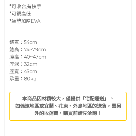
*可收合,有扶手
*可調高低
*坐墊加厚EVA
總寬：54cm
總高：74~79cm
座高：40~47cm
座深：32cm
座寬：45cm
承重：80kg
本商品因材積較大，僅提供「宅配運送」。
如偏遠地區或宜蘭、花東、外島地區的送貨，需另
外酌收運費，購買前請先洽詢！