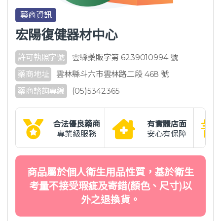
藥商資訊
宏陽復健器材中心
許可執照字號
雲縣藥販字第 6239010994 號
藥商地址
雲林縣斗六市雲林路二段 468 號
藥商諮詢專線
(05)5342365
合法優良藥商
有實體店面
專業級服務
安心有保障
商品屬於個人衛生用品性質，基於衛生
考量不接受瑕疵及寄錯(顏色、尺寸)以
外之退換貨。