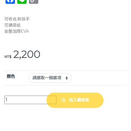
a
n
o
c
e
p
可收合,有扶手
e
y
可調高低
坐墊加厚EVA
b
Li
o
n
2,200
o
k
NT$
k
顏色
富士康 FZK-188 可收合洗澡椅 粉紅色 藍綠色 沐浴椅 quantity
加入購物車