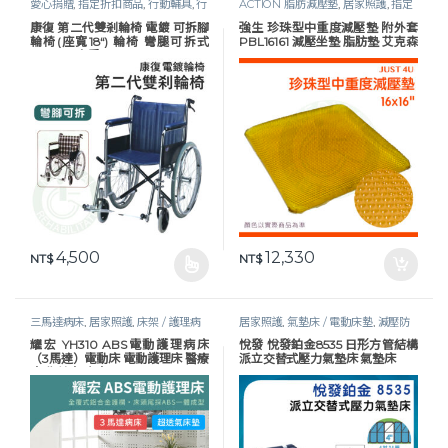
愛心捐贈
,
指定折扣商品
,
行動輔具
,
行
ACTION 脂肪減壓墊
,
居家照護
,
指定
動輔具
,
輪椅
,
鐵製 / 電鍍輪椅
,
長照專
折扣商品
,
減壓防褥瘡
,
長照專區
,
預防
康復 第二代雙剎輪椅 電鍍 可拆腳
強生 珍珠型中重度減壓墊 附外套
區
褥瘡
輪椅(座寬18“) 輪椅 彎腿可拆式
PBL16161 減壓坐墊 脂肪墊 艾克森
AC040 安愛
ACTION
4,500
12,330
NT$
NT$
此產品有多種款式。 可在產品頁面選擇選項
三馬達病床
,
居家照護
,
床架 / 護理病
居家照護
,
氣墊床 / 電動床墊
,
減壓防
床
,
護理床具及配件
,
長照專區
,
預防褥
褥瘡
,
護理床具及配件
,
長照專區
,
預防
耀宏 YH310 ABS電動護理病床
悅發 悅發鉑金8535 日形方管結構
瘡
褥瘡
（3馬達）電動床 電動護理床 醫療
派立交替式壓力氣墊床 氣墊床
床 復健床 病床 YAHO