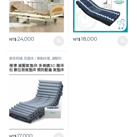
24,000
18,000
NT$
NT$
居家照護
,
氣墊床 / 電動床墊
,
減壓防
褥瘡
,
護理床具及配件
,
長照專區
,
預防
雃博 減壓氣墊床 多美適3D 贈床
褥瘡
包 數位款氣墊床 預防壓瘡 氣墊床
氣墊床-B款
17,000
NT$