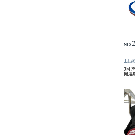
2
此產
NT$
上肢護
保健
,
JM 
健運