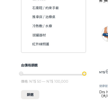
壓 護
治療 
石膏鞋 / 約束手套
推拿床 / 治療桌
冷熱敷 / 水療
拔罐器材
紅外線照護
由價格篩選
6
此產
NT$
價格:
NT$ 50
—
NT$ 100,000
最低價格
最高價格
健康管
器材
,
Drs
篩選
（大/