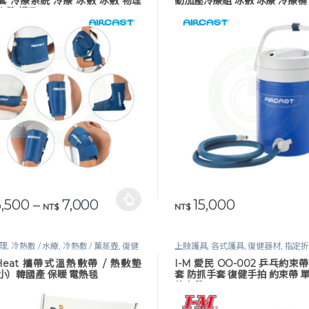
套 冷療系統 冷療 冰敷 冰敷 物理
動加壓冷療組 冰敷 冰療 冷療桶
復健 護具
價格範圍：NT$ 6,500 到 NT$ 7,0
,500
–
7,000
15,000
品有多種款式。 可在產品頁面選擇選項
NT$
NT$
理
,
冷熱敷 / 水療
,
冷熱敷 / 薰蒸壺
,
復健
上肢護具
,
各式護具
,
復健器材
,
指定
生活保健
生活保健
,
石膏鞋 / 約束手套
 Heat 攜帶式溫熱敷帶 / 熱敷墊
I-M 愛民 OO-002 乒乓約束
小）韓國產 保暖 電熱毯
套 防抓手套 復健手拍 約束帶 
約束帶