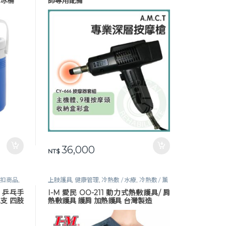
 冰桶
師專用配備
00
36,000
NT$
折扣商品
,
上肢護具
,
健康管理
,
冷熱敷 / 水療
,
冷熱敷 / 薰
蒸壺
,
各式護具
,
復健器材
,
指定折扣商品
,
生活
帶 乒乓手
I-M 愛民 OO-211 動力式熱敷護具/ 肩
保健
,
護肩｜鎖骨
單支 四肢
熱敷護具 護肩 加熱護具 台灣製造