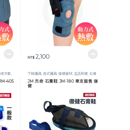
2,100
NT$
 約束手套
,
下肢護具
,
各式護具
,
復健器材
,
生活保健
,
石膏
鞋 / 約束手套
M-405
JM 杰奇 石膏鞋 JM-180 單支販售 復
健