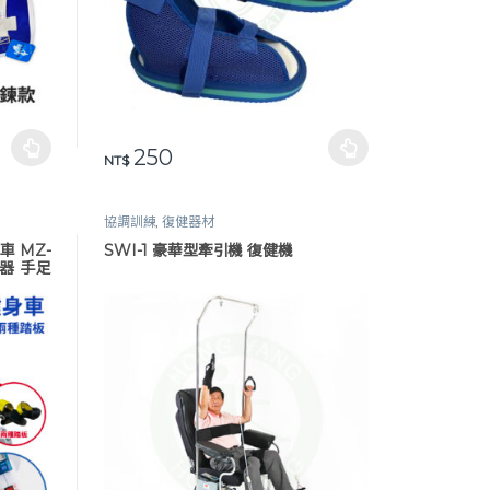
：NT$ 130 到 NT$ 280
250
頁面選擇選項
此產品有多種款式。 可在產品頁面選擇選項
NT$
協調訓練
,
復健器材
車 MZ-
SWI-1 豪華型牽引機 復健機
踏器 手足