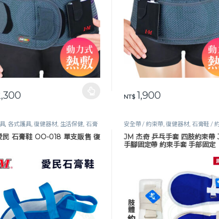
,300
1,900
品有多種款式。 可在產品頁面選擇選項
NT$
具
,
各式護具
,
復健器材
,
生活保健
,
石膏
安全帶 / 約束帶
,
復健器材
,
石膏鞋 /
約束手套
移位輔具
,
行動輔具
 愛民 石膏鞋 OO-018 單支販售 復
JM 杰奇 乒乓手套 四肢約束帶 J
手腳固定帶 約束手套 手部固定