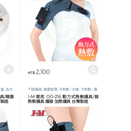
0
2,100
此產品有多種款式。 可在產品頁面選擇選項
NT$
蒸壺
,
各式
下肢護具
,
健康管理
,
冷熱敷 / 水療
,
冷熱敷 / 薰
保健
,
軀幹
蒸壺
,
各式護具
,
復健器材
,
指定折扣商品
,
生活
護具/暖腹
I-M 愛民 OO-216 動力式熱敷護具/膝
保健
,
護膝｜髕骨帶
灣製造
熱敷護具 護膝 加熱護具 台灣製造