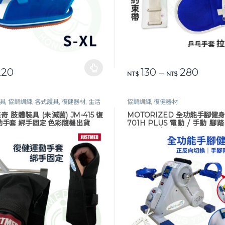
價格範圍
20
130
–
280
品有多種款式。 可在產品頁面選擇選項
此產品有多種款式。 可在產品
NT$
NT$
具
,
協調訓練
,
各式護具
,
復健器材
,
生活
協調訓練
,
復健器材
石膏鞋 / 約束手套
杰奇 肢體裝具 (未滅菌) JM-415 復
MOTORIZED 全功能手腳健身
動手套 綁手固定 色彩隨機出貨
701H PLUS 電動 / 手動 腳
復健器 電動腳踏車