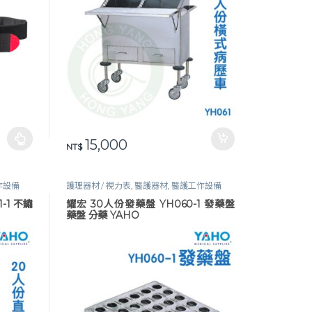
格範圍：NT$ 1,850 到 NT$ 2,400
15,000
頁面選擇選項
NT$
作設備
護理器材 / 視力表
,
醫護器材
,
醫護工作設備
-1 不鏽
耀宏 30人份發藥盤 YH060-1 發藥盤
藥盤 分藥 YAHO