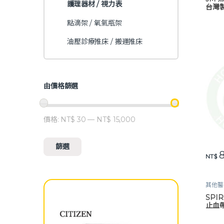
護理器材 / 視力表
台灣製
點滴架 / 氧氣瓶架
油壓診療推床 / 搬運推床
由價格篩選
價格:
NT$ 30
—
NT$ 15,000
最低價格
最高價格
篩選
NT$
其他醫
視力表
SPI
止血