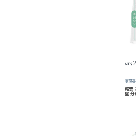
2
此產
NT$
護理器
耀宏 
盤 分