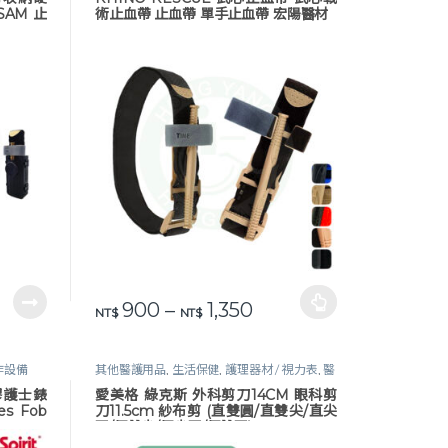
SAM 止
術止血帶 止血帶 單手止血帶 宏陽醫材
價格範圍：NT$ 900 到 
900
–
1,350
此產品有多種款式。 可在產品頁面選擇選項
NT$
NT$
作設備
其他醫護用品
,
生活保健
,
護理器材 / 視力表
,
醫
護器材
,
醫護工作設備
矽膠護士錶
愛美格 綠克斯 外科剪刀14CM 眼科剪
 Fob
刀11.5cm 紗布剪 (直雙圓/直雙尖/直尖
圓/反雙尖/反尖圓/反雙圓)