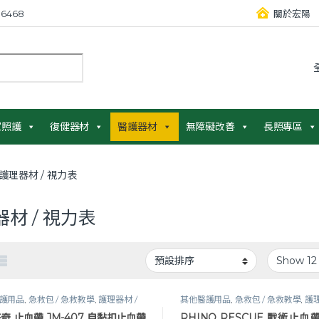
6468
關於宏陽
：
家照護
復健器材
醫護器材
無障礙改善
長照專區
護理器材 / 視力表
材 / 視力表
護用品
,
急救包 / 急救教學
,
護理器材 /
其他醫護用品
,
急救包 / 急救教學
,
護理
,
醫護器材
,
醫護工作設備
視力表
,
醫護器材
,
醫護工作設備
杰奇 止血帶 JM-407 自黏扣止血帶
RHINO RESCUE 戰術止