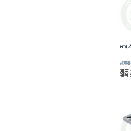
2
NT$
護理器
耀宏 
藥盤 