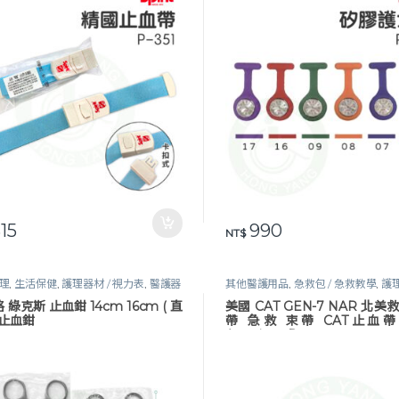
15
990
此產品有多種款式。 可在產品
NT$
理
,
生活保健
,
護理器材 / 視力表
,
醫護器
其他醫護用品
,
急救包 / 急救教學
,
護理
護工作設備
視力表
,
醫護器材
,
醫護工作設備
 綠克斯 止血鉗 14cm 16cm ( 直
美國 CAT GEN-7 NAR 北美
) 止血鉗
帶 急救 束帶 CAT止血帶 N
American Rescue