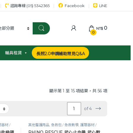
諮詢專線 (05) 5342365
Facebook
LINE
0
NT$
0
輔具租賃
長照2.0申請補助常見Q&A
顯示第 1 至 15 項結果，共 56 項
→
of 4
器材 /
其他醫護用品
,
急救包 / 急救教學
,
護理器材 /
視力表
,
醫護器材
,
醫護工作設備
血帶收納硬
RHINO RESCUE 武心止血帶 武心戰