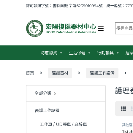
Skip to navigation
Skip to content
許可執照字號：雲縣藥販 字第6239010994號 統一編號：7781
搜尋商品
防疫物資
生活保健
行動輔具
居
首頁
醫護器材
醫護工作設備
護理器
全部分類
醫護工作設備
工作車 / UD藥車 / 麻醉車
其他醫
視力表
JM 