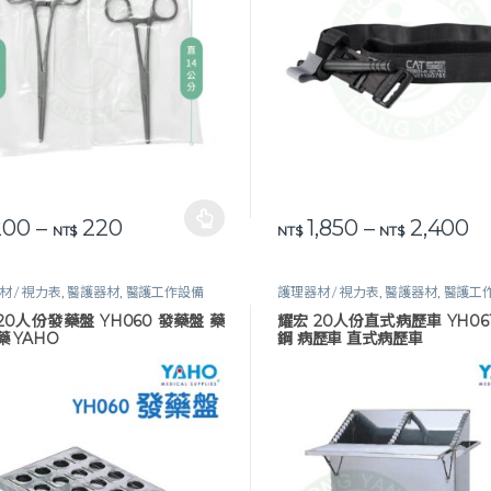
價格範圍：NT$ 200 到 NT$ 220
價
00
–
220
1,850
–
2,400
品有多種款式。 可在產品頁面選擇選項
此產品有多種款式。 可在產品
NT$
NT$
NT$
材 / 視力表
,
醫護器材
,
醫護工作設備
護理器材 / 視力表
,
醫護器材
,
醫護工
20人份發藥盤 YH060 發藥盤 藥
耀宏 20人份直式病歷車 YH061
藥 YAHO
鋼 病歷車 直式病歷車