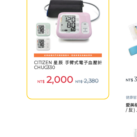
CITIZEN 星辰 手臂式電子血壓計
CHUG330
2,000
3
NT$
2,380
NT$
NT$
健康管
材
,
醫
愛美格
/ 反 