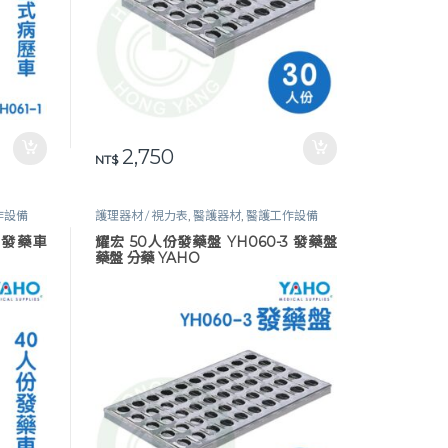
2,750
NT$
作設備
護理器材 / 視力表
,
醫護器材
,
醫護工作設備
 發藥車
耀宏 50人份發藥盤 YH060-3 發藥盤
藥盤 分藥 YAHO