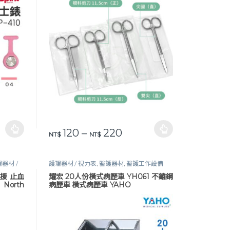
價格範圍：NT$ 120 到 N
120
–
220
頁面選擇選項
此產品有多種款式。 可在產品頁面選擇選項
NT$
NT$
器材 /
護理器材 / 視力表
,
醫護器材
,
醫護工作設備
救援 止血
耀宏 20人份橫式病歷車 YH061 不鏽鋼
orth
病歷車 橫式病歷車 YAHO