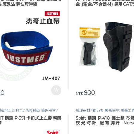
 魔鬼沾 彈性可伸縮
盒 (空盒/不含器材) 適用CAT/
血帶收納
80
800
NT$
護用品
,
急救包 / 急救教學
,
護理器材 /
護理器材 / 視力表
,
醫護器材
,
醫護工
,
醫護器材
,
醫護工作設備
RIT 精國 P-351 卡扣式止血帶 精國
Spirit 精國 P-410 護士錶 
帶
夜光時針 配有胸針 Nurses
Pocket Watch