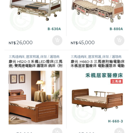
26,000
45,000
NT$
NT$
三馬達病床
,
居家照護
,
床架 / 護理病
三馬達病床
,
居家照護
,
床架 / 護理病
康元 H520-3 禾楓LED燈床(三馬
康元 H660-3 三馬達附輪電動床
床
,
護理床具及配件
,
長照專區
,
預防褥
床
,
護理床具及配件
,
長照專區
,
預防褥
達) 雙馬達電動床 護理床 病床（附
禾楓居家醫療床 電動護理床 電動
瘡
瘡
輪）送床包
病床 送床包 符合補助項目