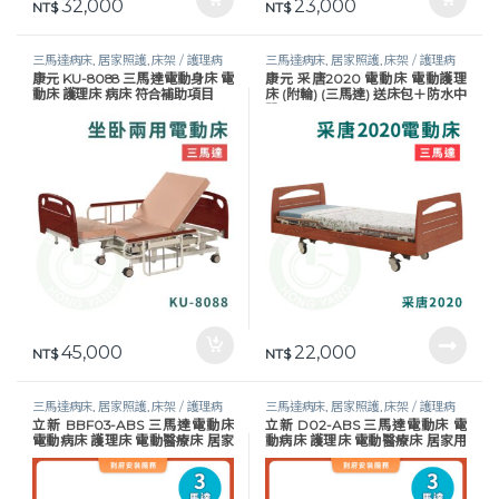
32,000
23,000
NT$
NT$
三馬達病床
,
居家照護
,
床架 / 護理病
三馬達病床
,
居家照護
,
床架 / 護理病
康元 KU-8088 三馬達電動身床 電
康元 采唐2020 電動床 電動護理
床
,
護理床具及配件
,
長照專區
,
預防褥
床
,
護理床具及配件
,
長照專區
,
預防褥
動床 護理床 病床 符合補助項目
床 (附輪) (三馬達) 送床包＋防水中
瘡
瘡
單
45,000
22,000
NT$
NT$
三馬達病床
,
居家照護
,
床架 / 護理病
三馬達病床
,
居家照護
,
床架 / 護理病
立新 BBF03-ABS 三馬達電動床
立新 D02-ABS 三馬達電動床 電
床
,
護理床具及配件
,
長照專區
,
預防褥
床
,
護理床具及配件
,
長照專區
,
預防褥
電動病床 護理床 電動醫療床 居家
動病床 護理床 電動醫療床 居家用
瘡
瘡
用照顧床 醫院病床 LM-EF03
照顧床 醫院病床