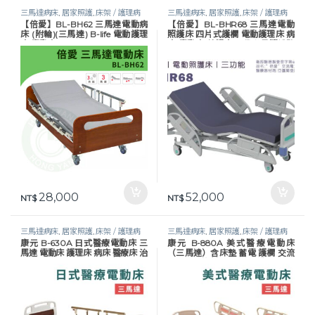
三馬達病床
,
居家照護
,
床架 / 護理病
三馬達病床
,
居家照護
,
床架 / 護理病
【倍愛】BL-BH62 三馬達電動病
【倍愛】BL-BHR68 三馬達電動
床
,
護理床具及配件
,
長照專區
,
預防褥
床
,
護理床具及配件
,
長照專區
,
預防褥
床 (附輪)(三馬達) B-life 電動護理
照護床 四片式護欄 電動護理床 病
瘡
瘡
床 電動床
床 電動床 養護床 可代辦長照補助
款申請
28,000
52,000
NT$
NT$
三馬達病床
,
居家照護
,
床架 / 護理病
三馬達病床
,
居家照護
,
床架 / 護理病
康元 B-630A 日式醫療電動床 三
康元 B-880A 美式醫療電動床
床
,
護理床具及配件
,
長照專區
,
預防褥
床
,
護理床具及配件
,
長照專區
,
預防褥
馬達 電動床 護理床 病床 醫療床 治
（三馬達）含床墊 蓄電 護欄 交流
瘡
瘡
療床 符合補助項目
電力可調整 病床 電動床 護理床