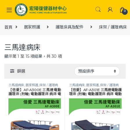
Skip to navigation
Skip to content
0
首頁
居家照護
護理床具及配件
床架 / 護理病床
三馬達病床
顯示第 1 至 15 項結果，共 30 項
篩選
三馬達病床
,
居家照護
,
床架 / 護理病
三馬達病床
,
居家照護
,
床架 / 護理病
【倍愛】AF-A300E 三馬達電動
【倍愛】AF-A301E 三馬達電動護
床
,
護理床具及配件
,
長照專區
,
預防褥
床
,
護理床具及配件
,
長照專區
,
預防褥
護理床 (附輪) 電動護理床 病床 電
理床 (附輪) 電動護理床 病床 電動
瘡
瘡
動床 養護床 可代辦長照補助款申
床 養護床 可代辦長照補助款申請
請