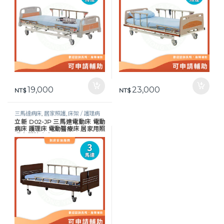
19,000
23,000
NT$
NT$
三馬達病床
,
居家照護
,
床架 / 護理病
立新 D02-JP 三馬達電動床 電動
床
,
護理床具及配件
,
長照專區
,
預防褥
病床 護理床 電動醫療床 居家用照
瘡
顧床 醫院病床