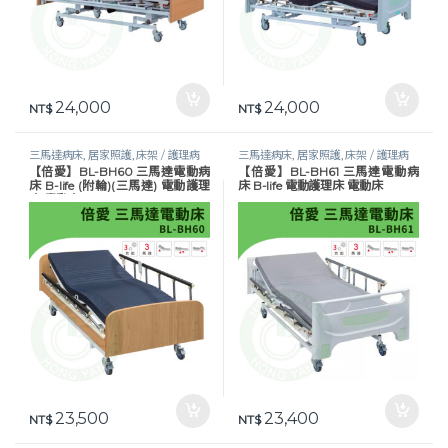
24,000
24,000
NT$
NT$
三馬達病床
,
居家照護
,
床架 / 護理病
三馬達病床
,
居家照護
,
床架 / 護理病
【倍愛】BL-BH60 三馬達電動病
【倍愛】BL-BH61 三馬達電動病
床
,
護理床具及配件
,
長照專區
,
預防褥
床
,
護理床具及配件
,
長照專區
,
預防褥
床 B-life (附輪)(三馬達) 電動護理
床 B-life 電動護理床 電動床
瘡
瘡
床 電動床
23,500
23,400
NT$
NT$