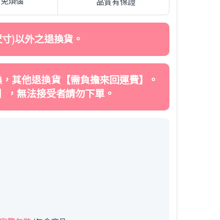
費免煩惱
品質有保證
寸)以外之退換貨。
換，其他退換貨【需負擔來回運費】。
】，無法接受者請勿下單。