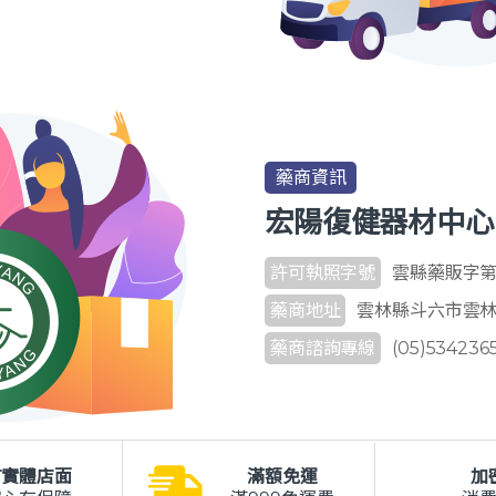
藥商資訊
宏陽復健器材中心
許可執照字號
雲縣藥販字第 6
藥商地址
雲林縣斗六市雲林路
藥商諮詢專線
(05)534236
有實體店面
滿額免運
加