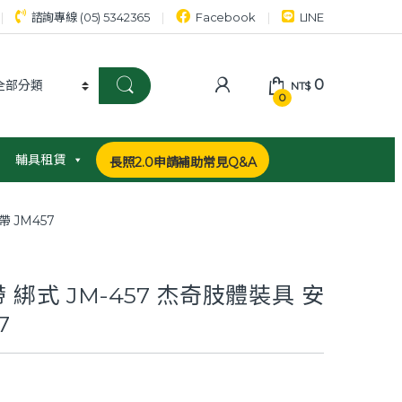
諮詢專線 (05) 5342365
Facebook
LINE
0
NT$
0
輔具租賃
長照2.0申請補助常見Q&A
 JM457
綁式 JM-457 杰奇肢體裝具 安
7