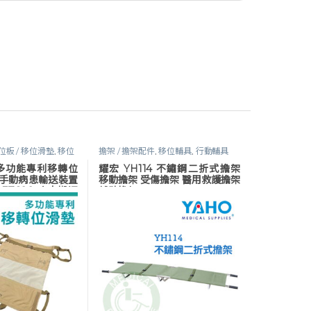
位板 / 移位滑墊
,
移位
擔架 / 擔架配件
,
移位輔具
,
行動輔具
行動輔具
,
長照專區
Y 多功能專利移轉位
耀宏 YH114 不鏽鋼二折式擔架
0 手動病患輸送裝置
移動擔架 受傷擔架 醫用救護擔架
EZ600 病人搬運
輔助擔架