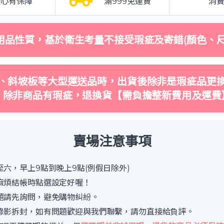
安心有保障
滿999免運費
消
用品性質，基於衛生考量不接受瑕疵及寄錯(顏色、尺
、斜坡板等大型運送品時，出貨後除非是瑕疵品更
，除非商品有瑕疵，退換貨【需負擔整新費用及運費
賣場注意事項
六，早上9點到晚上9點(例假日除外)
麻煩結帳時點選設定好喔！
題請先詢問，避免購物糾紛。
錄影拆封，如有問題歡迎與我們聯繫，請勿直接給負評。