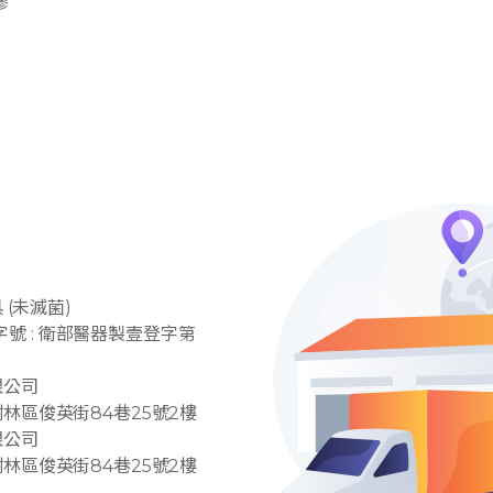
膠
具 (未滅菌)
號 : 衛部醫器製壹登字第
限公司
樹林區俊英街84巷25號2樓
限公司
樹林區俊英街84巷25號2樓