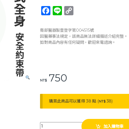
F
Li
C
a
n
o
c
e
p
衛部醫器製壹登字第004515號
e
y
因醫藥事法規定，該商品無法詳細描述介紹完整。
如對商品內容有任何疑問，歡迎來電諮詢。
b
Li
o
n
o
k
k
750
NT$
購買此商品可以獲得 38 點 (
38
)
NT$
杰奇 五段式全身安全約束帶 綁式 JM-457 杰奇肢體裝
加入購物車