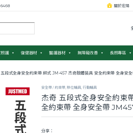
6468
關於宏陽
：
家照護
復健器材
醫護器材
無障礙改善
長照專區
 五段式全身安全約束帶 綁式 JM-457 杰奇肢體裝具 安全約束帶 全身安全帶
安全帶 / 約束帶
,
移位輔具
,
行動輔具
杰奇 五段式全身安全約束帶 
全約束帶 全身安全帶 JM45
分享：