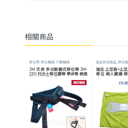
相關商品
移位帶
,
移位輔具
,
行動輔具
指定折扣商品
,
移位板
輔具
,
行動輔具
JM 杰奇 多功能握式移位帶 JM-
強生 土豆板+土豆皮
230 托沃士移位腰帶 學步帶 病患
移位 病人搬運 
移位裝置 移位帶
位