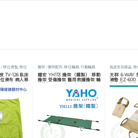
 / 移位滑墊
,
移位
擔架 / 擔架配件
,
移位輔具
,
行動輔具
指定折扣商品
,
移
輔具
,
移位輔具
,
 TV-126 臥床
耀宏 YH113 擔架（鐵製） 移動
天群 6-WA
移位滑布 病人移
擔架 受傷擔架 醫用救護擔架 輔
滑墊 EZ-60
助擔架
人力移位吊帶 
臥床移位