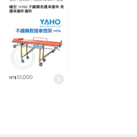
推床
,
移位輔具
,
行動輔具
,
醫護器材
耀宏 YH116 不鏽鋼救護車擔架 救
護車擔架 擔架
51,000
NT$