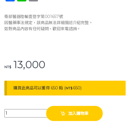
a
n
o
c
e
p
衛部醫器陸輸壹登字第001657號
e
y
因醫藥事法規定，該商品無法詳細描述介紹完整。
如對商品內容有任何疑問，歡迎來電諮詢。
b
Li
o
n
o
k
k
13,000
NT$
購買此商品可以獲得 650 點 (
650
)
NT$
耀宏 YH115-1 不鏽鋼樓梯擔架 緊急救護搬運椅 不鏽鋼 擔架 quantity
加入購物車