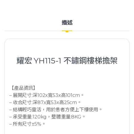
描述
耀宏 YH115-1 不鏽鋼樓梯擔架
【產品資訊】
– 展開尺寸:深102x寬53x高101cm。
– 收合尺寸:深87x寬53x高25cm。
– 結構輕巧靈活，用於患者方便上下樓使用。
– 承受重量:120kg，整體重量:8KG。
– 所有尺寸±5%。