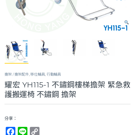
擔架 / 擔架配件
,
移位輔具
,
行動輔具
耀宏 YH115-1 不鏽鋼樓梯擔架 緊急救
護搬運椅 不鏽鋼 擔架
分享：
F
Li
C