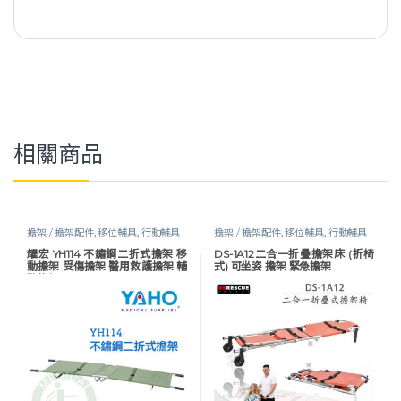
相關商品
擔架 / 擔架配件
,
移位輔具
,
行動輔具
擔架 / 擔架配件
,
移位輔具
,
行動輔具
耀宏 YH114 不鏽鋼二折式擔架 移
DS-1A12二合一折疊擔架床 (折椅
動擔架 受傷擔架 醫用救護擔架 輔
式) 可坐姿 擔架 緊急擔架
助擔架