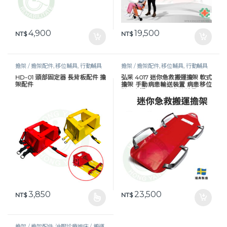
4,900
19,500
NT$
NT$
擔架 / 擔架配件
,
移位輔具
,
行動輔具
擔架 / 擔架配件
,
移位輔具
,
行動輔具
HD-01 頭部固定器 長背板配件 擔
弘采 4017 迷你急救搬運擔架 軟式
架配件
擔架 手動病患輸送裝置 病患移位
弘采介護 RoMedic 移位輔具
3,850
23,500
NT$
NT$
此產品有多種款式。 可在產品頁面選擇選項
擔架 / 擔架配件
,
油壓診療推床 / 搬運