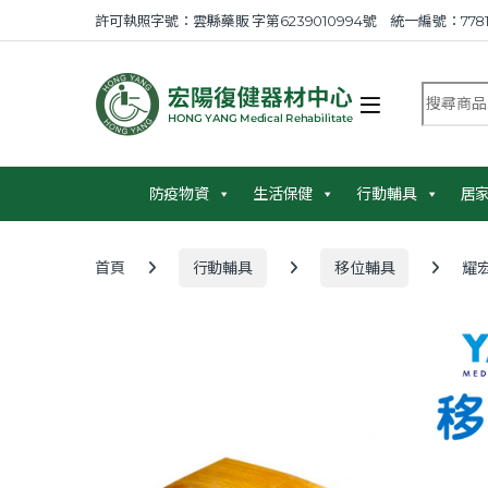
Skip to navigation
Skip to content
許可執照字號：雲縣藥販 字第6239010994號 統一編號：7781
搜尋商品
防疫物資
生活保健
行動輔具
居
首頁
行動輔具
移位輔具
耀宏