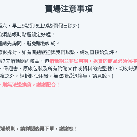
賣場注意事項
六，早上9點到晚上9點(例假日除外)
麻煩結帳時點選設定好喔！
題請先詢問，避免購物糾紛。
錄影拆封，如有問題歡迎與我們聯繫，請勿直接給負評。
有7天猶豫期的權益，但
猶豫期並非試用期，退貨的商品必須保持
、保證書、原廠包裝及所有附隨文件或資料的完整性)，切勿缺
瑕疵之外，經拆封使用後，無法接受退換貨，請見諒。)
，則無法退換貨，謝謝配合！
賣場規則，請詳閱後再下單，謝謝您！