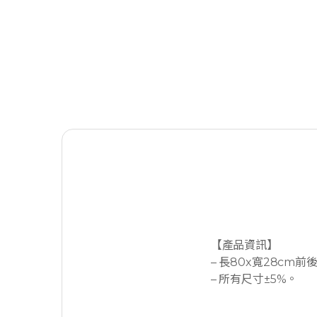
【產品資訊】
– 長80x寬28cm前
– 所有尺寸±5%。