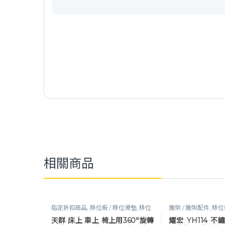
相關商品
指定折扣商品
,
移位板 / 移位滑墊
,
移位
擔架 / 擔架配件
,
移位
輔具
,
行動輔具
天群 床上 車上 椅上用360°旋轉
耀宏 YH114 