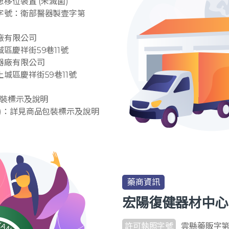
患移位裝置 (未滅菌)
字號：衛部醫器製壹字第
廠有限公司
區慶祥街59巷11號
器廠有限公司
城區慶祥街59巷11號
包裝標示及說明
)：詳見商品包裝標示及說明
藥商資訊
宏陽復健器材中心
許可執照字號
雲縣藥販字第 6