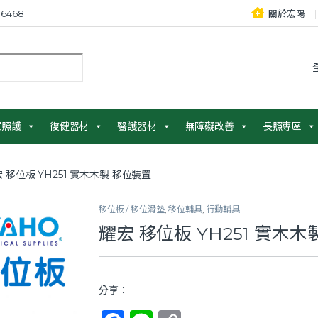
6468
關於宏陽
：
家照護
復健器材
醫護器材
無障礙改善
長照專區
 移位板 YH251 實木木製 移位裝置
移位板 / 移位滑墊
,
移位輔具
,
行動輔具
耀宏 移位板 YH251 實木
分享：