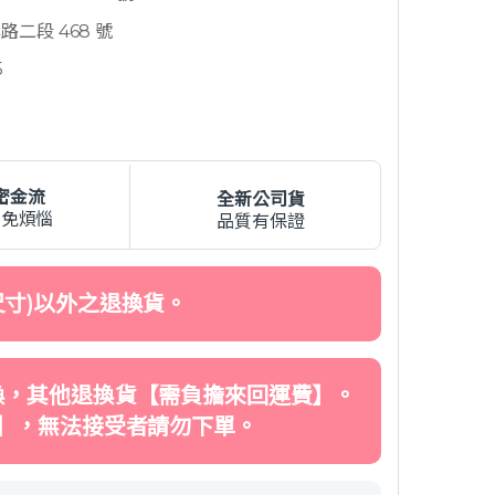
二段 468 號
5
密金流
全新公司貨
費免煩惱
品質有保證
寸)以外之退換貨。
換，其他退換貨【需負擔來回運費】。
】，無法接受者請勿下單。