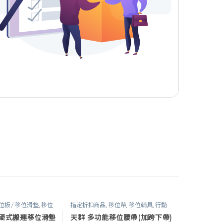
位板 / 移位滑墊
,
移位
指定折扣商品
,
移位帶
,
移位輔具
,
行動
輔具
0 硬式搬運移位滑墊
天群 多功能移位腰帶(加跨下帶)