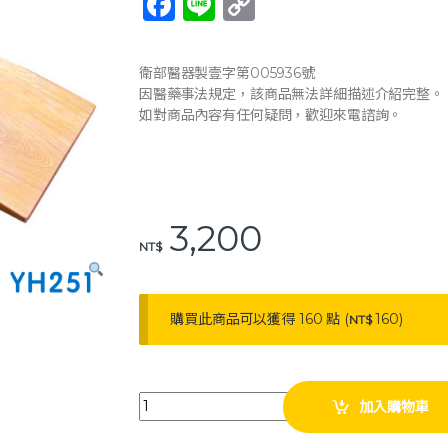
F
Li
C
a
n
o
c
e
p
衛部醫器製壹字第005936號
e
y
因醫藥事法規定，該商品無法詳細描述介紹完整。
如對商品內容有任何疑問，歡迎來電諮詢。
b
Li
o
n
o
k
k
3,200
NT$
購買此商品可以獲得 160 點 (
160
)
NT$
耀宏 移位板 YH251 實木木製 移位裝置 quantity
加入購物車