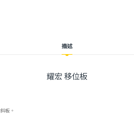
描述
耀宏 移位板
後斜板。