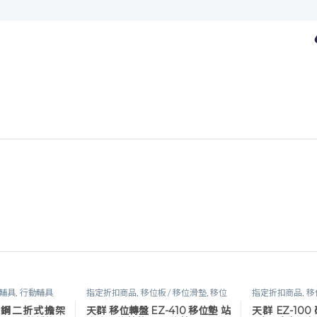
輔具
,
行動輔具
指定折扣商品
,
移位板 / 移位滑墊
,
移位
指定折扣商品
,
移
輔具
,
移位輔具
,
行動輔具
,
長照專區
輔具
,
行動輔具
不鏽鋼二折式擔架
天群 移位轉盤 EZ-410 移位墊 站
天群 EZ-10