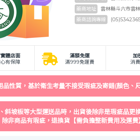
藥商地址
雲林縣斗六市雲林路
藥商諮詢專線
(05)534236
有實體店面
滿額免運
加
安心有保障
滿999免運費
消
用品性質，基於衛生考量不接受瑕疵及寄錯(顏色、尺
、斜坡板等大型運送品時，出貨後除非是瑕疵品更
，除非商品有瑕疵，退換貨【需負擔整新費用及運費