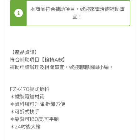
本商品符合補助項目，歡迎來電洽詢補助事
宜！
【產品資訊】
符合補助項目【輪椅A款】
補助申請辦理及相關事宜，歡迎聊聊詢問小編。
FZK-170躺式骨科
＊鐵製電鍍材質
＊骨科腳可升降.拆卸方便
＊可拆式扶手
＊靠背可180度.可平躺
＊24吋後大輪