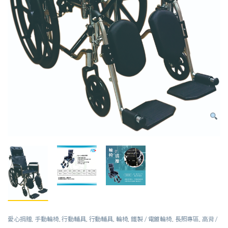
愛心捐贈
,
手動輪椅
,
行動輔具
,
行動輔具
,
輪椅
,
鐵製 / 電鍍輪椅
,
長照專區
,
高背 /
傾倒輪椅