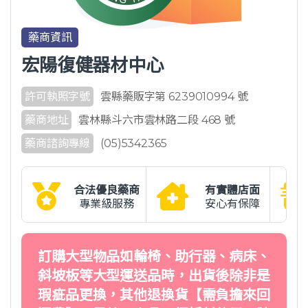
藥商資訊
宏陽復健器材中心
許可執照字號
雲縣藥販字第 6239010994 號
藥商地址
雲林縣斗六市雲林路二段 468 號
藥商諮詢專線
(05)5342365
合法優良藥商
有實體店面
專業級服務
安心有保障
訂購大型物品如輪椅、助行器、病床、
斜坡板等大型運送品時，出貨後除非是
瑕疵品更換，其他退換貨【需負擔來回