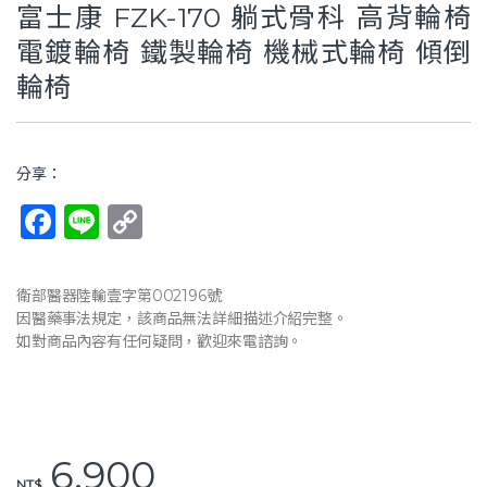
富士康 FZK-170 躺式骨科 高背輪椅
電鍍輪椅 鐵製輪椅 機械式輪椅 傾倒
輪椅
分享：
F
Li
C
a
n
o
c
e
p
衛部醫器陸輸壹字第002196號
e
y
因醫藥事法規定，該商品無法詳細描述介紹完整。
如對商品內容有任何疑問，歡迎來電諮詢。
b
Li
o
n
o
k
k
6,900
NT$