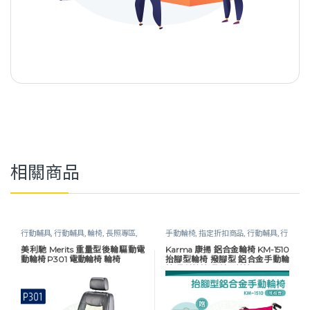
相關商品
行動輔具
,
行動輔具
,
輪椅
,
長照專區
,
手動輪椅
,
指定折扣商品
,
行動輔具
,
行
電動輪椅
動輔具
,
輪椅
,
長照專區
,
骨科輪椅
美利馳 Merits 重量型後輪驅動電
Karma 康揚 鋁合金輪椅 KM-1510
動輪椅 P301 電動輪椅 輪椅
抬腳型輪椅 撥腳型 鋁合金手動輪
椅 骨科輪椅 骨科腳輪椅