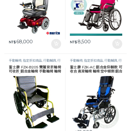
68,000
8,500
NT$
NT$
手動輪椅
,
指定折扣商品
,
行動輔具
,
行
手動輪椅
,
指定折扣商品
,
行動輔具
,
行
動輔具
,
輪椅
,
長照專區
動輔具
,
輪椅
,
長照專區
,
高背 / 傾倒輪
富士康 FZK-B205 雙層背折輪椅
富士康 FZK-AC 鋁合金仰躺款 可
椅
可收折 鋁合金輪椅 手動輪椅 輪椅
收合 高背輪椅 輪椅 空中傾倒 鋁合
B款補助
金輪椅