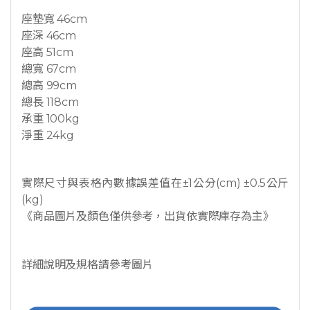
座墊寬 46cm
座深 46cm
座高 51cm
總寬 67cm
總高 99cm
總長 118cm
承重 100kg
淨重 24kg
實際尺寸與表格內數據誤差值在±1公分(cm) ±0.5公斤
(kg)
《商品圖片及顏色僅供參考，出貨依實際庫存為主》
詳細說明及規格請參考圖片