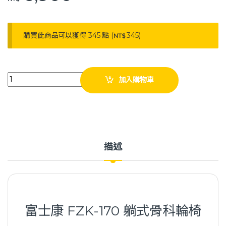
購買此商品可以獲得 345 點 (
345
)
NT$
富士康 FZK-170 躺式骨科 高背輪椅 電鍍輪椅 鐵製輪椅 機械式輪椅 傾倒輪
加入購物車
描述
富士康 FZK-170 躺式骨科輪椅