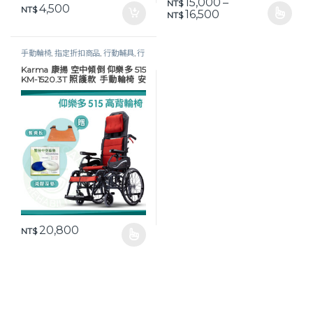
15,000
–
NT$
4,500
NT$
價格範圍：NT$ 15,0
16,500
NT$
此產品有多種款式。 可在產品頁
手動輪椅
,
指定折扣商品
,
行動輔具
,
行
動輔具
,
輪椅
,
長照專區
,
高背 / 傾倒輪
Karma 康揚 空中傾倒 仰樂多 515
椅
KM-1520.3T 照護款 手動輪椅 安
全重心潛移裝置
20,800
NT$
此產品有多種款式。 可在產品頁面選擇選項