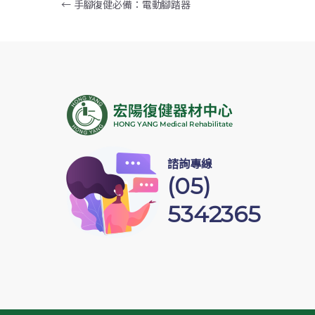
文章導覽
←
手腳復健必備：電動腳踏器
c
e
p
e
y
b
Li
o
n
o
k
k
諮詢專線
(05)
5342365