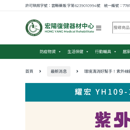
Skip to navigation
Skip to content
許可執照字號：雲縣藥販 字第6239010994號 統一編號：7781
搜尋商品
防疫物資
生活保健
行動輔具
居
首頁
最新消息
環境清消好幫手！紫外線