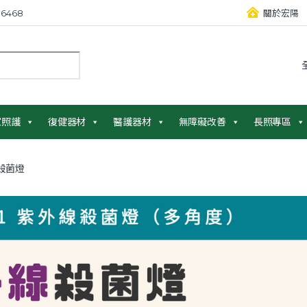
6468
關於宏陽
：
家照護
復健器材
醫護器材
無障礙改善
長照專區
殺菌燈