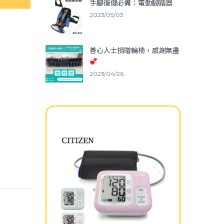
手腳復健必備：電動腳踏器
2023/05/03
善心人士捐贈輪椅，感謝無盡
2023/04/26