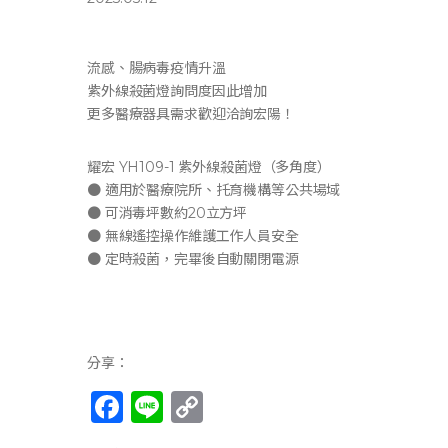
流感、腸病毒疫情升溫
紫外線殺菌燈詢問度因此增加
更多醫療器具需求歡迎洽詢宏陽！
耀宏 YH109-1 紫外線殺菌燈（多角度）
● 適用於醫療院所、托育機構等公共場域
● 可消毒坪數約20立方坪
● 無線遙控操作維護工作人員安全
● 定時殺菌，完畢後自動關閉電源
分享：
F
Li
C
a
n
o