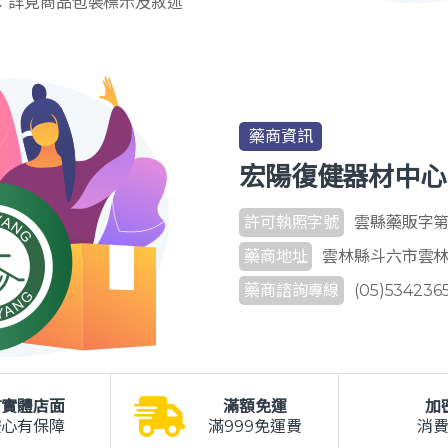
：詳見商品包裝標示及敘述
藥商資訊
宏陽復健器材中心
許可執照字號
雲縣藥販字第 6
藥商地址
雲林縣斗六市雲林路
藥商諮詢專線
(05)534236
有實體店面
滿額免運
加
安心有保障
滿999免運費
消