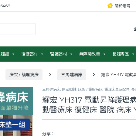
6468
關於宏陽
：
家照護
復健器材
醫護器材
無障礙改善
長照專區
床架 / 護理病床
三馬達病床
耀宏 YH317 電
三馬達病床
,
居家照護
,
床架 / 護理病床
,
護理床具及配件
,
長
耀宏 YH317 電動昇降護理病
動醫療床 復健床 醫院 病床 
分享：