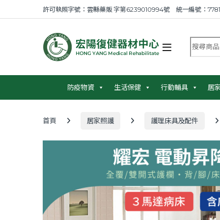
Skip to navigation
Skip to content
許可執照字號：雲縣藥販 字第6239010994號 統一編號：7781
搜尋商品
防疫物資
生活保健
行動輔具
居
首頁
居家照護
護理床具及配件