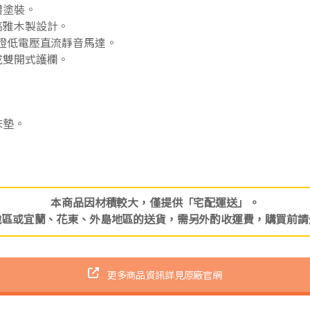
體塗裝。
高雅木製設計。
認證低電壓直流靜音馬達。
或雙開式護欄。
床墊。
本商品因材積較大，僅提供「宅配運送」。
地區或宜蘭、花東、外島地區的送貨，需另外酌收運費，購買前請
更多商品資訊詳見原廠官網