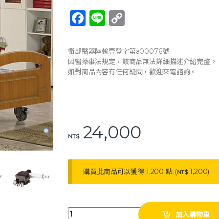
F
Li
C
a
n
o
c
e
p
衛部醫器陸輸壹登字第a00076號
e
y
因醫藥事法規定，該商品無法詳細描述介紹完整。
如對商品內容有任何疑問，歡迎來電諮詢。
b
Li
o
n
o
k
k
24,000
NT$
購買此商品可以獲得 1,200 點 (
1,200
)
NT$
耀宏 YH317 電動昇降護理病床 (3馬達) 電動床 電動
加入購物車