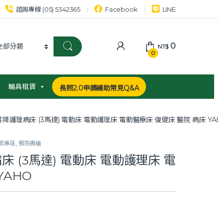
諮詢專線 (05) 5342365
Facebook
LINE
0
NT$
0
輔具租賃
長照2.0申請補助常見Q&A
動昇降護理病床 (3馬達) 電動床 電動護理床 電動醫療床 復健床 醫院 病床 YA
照專區
,
預防褥瘡
床 (3馬達) 電動床 電動護理床 電
YAHO