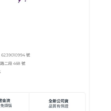
239010994 號
二段 468 號
5
密金流
全新公司貨
費免煩惱
品質有保證