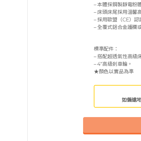
– 本體採鋼製靜電粉
– 床頭床尾採用溫馨
– 採用歐盟（CE）
– 全覆式鋁合金護欄
標準配件：
– 搭配超透氣性高級
– 4″高級剎車輪。
★顏色以實品為準
如偏遠