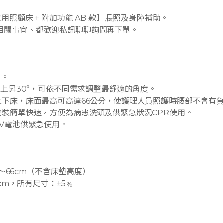
家用照顧床 + 附加功能 AB 款】,長照及身障補助。
相關事宜、都歡迎私訊聊聊詢問再下單。
m。
腳部上昇30°，可依不同需求調整最舒適的角度。
者上下床，床面最高可高達66公分，使護理人員照護時腰部不會有
安裝簡單快速，方便為病患洗頭及供緊急狀況CPR使用。
9V電池供緊急使用。
36～66cm（不含床墊高度）
6cm，所有尺寸：±5﹪