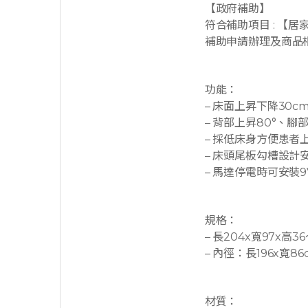
【政府補助】
符合補助項目 : 【居
補助申請辦理及商品
功能：
– 床面上昇下降30c
– 背部上昇80°、
– 採低床身方便患
– 床頭尾板勾槽設計
– 馬達停電時可安裝
規格：
– 長204x寬97x高
– 內徑：長196x寬8
材質：