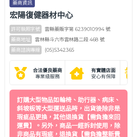
藥商資訊
宏陽復健器材中心
許可執照字號
雲縣藥販字第 6239010994 號
藥商地址
雲林縣斗六市雲林路二段 468 號
藥商諮詢專線
(05)5342365
合法優良藥商
有實體店面
專業級服務
安心有保障
訂購大型物品如輪椅、助行器、病床、
斜坡板等大型運送品時，出貨後除非是
瑕疵品更換，其他退換貨【需負擔來回
運費】。另外，商品一經拆封使用，除
非商品有瑕疵，退換貨【需負擔整新費