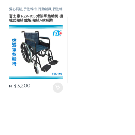
愛心捐贈
,
手動輪椅
,
行動輔具
,
行動輔
具
,
輪椅
,
鐵製 / 電鍍輪椅
,
長照專區
富士康 FZK-105 烤漆單煞輪椅 機
械式輪椅 鐵製 輪椅A款補助
3,200
NT$