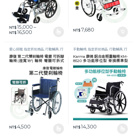
15,000
–
NT$
7,680
NT$
價格範圍：NT$ 15,000 到 NT$ 16,500
16,500
NT$
此產品有多種款式。 可在產品頁面選擇選項
愛心捐贈
,
指定折扣商品
,
行動輔具
,
行
手動輪椅
,
指定折扣商品
,
行動輔具
,
行
動輔具
,
輪椅
,
鐵製 / 電鍍輪椅
,
長照專
動輔具
,
輪椅
,
長照專區
康復 第二代雙剎輪椅 電鍍 可拆腳
Karma 康揚 鋁合金輕量輪椅 KM-
區
輪椅(座寬18“) 輪椅 彎腿可拆式
8520 多功能移位型 脊損標準型
AC040 安愛
手動輪椅 輪椅
4,500
14,300
NT$
NT$
此產品有多種款式。 可在產品頁面選擇選項
此產品有多種款式。 可在產品頁