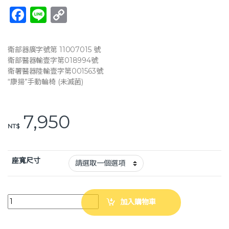
F
Li
C
a
n
o
c
e
p
衛部器廣字號第 11007015 號
e
y
衛部醫器輸壹字第018994號
衛署醫器陸輸壹字第001563號
b
Li
“康揚”手動輪椅 (未滅菌)
o
n
o
k
7,950
k
NT$
座寬尺寸
Karma 康揚 鋁合金手動輪椅 KM-2500L 中輪 輕量款手動輪椅 附杯架 加
加入購物車