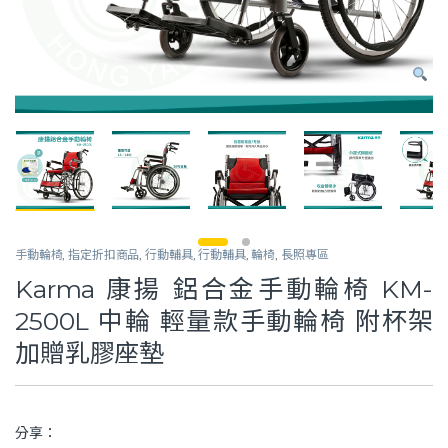
手動輪椅
,
指定折扣商品
,
行動輔具
,
行動輔具
,
輪椅
,
長照專區
Karma 康揚 鋁合金手動輪椅 KM-
2500L 中輪 輕量款手動輪椅 附杯架
加贈乳膠座墊
分享：