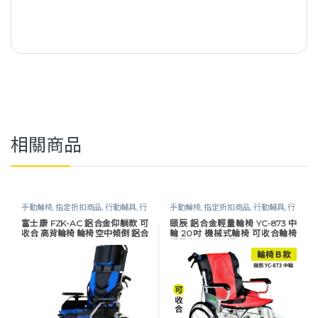
相關商品
手動輪椅
,
指定折扣商品
,
行動輔具
,
行
手動輪椅
,
指定折扣商品
,
行動輔具
,
行
動輔具
,
輪椅
,
長照專區
,
高背 / 傾倒輪
動輔具
,
輪椅
,
長照專區
富士康 FZK-AC 鋁合金仰躺款 可
頤辰 鋁合金輕量輪椅 YC-873 中
椅
收合 高背輪椅 輪椅 空中傾倒 鋁合
輪 20吋 機械式輪椅 可收合輪椅
金輪椅
輕量 輪椅 B款補助 YC-873／20″