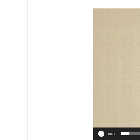
視
訊
播
放
器
00:00