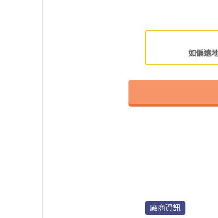
如偏遠
廠商資訊