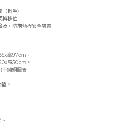
澡椅（掀手）
便轉移位
陷及，防前傾桿安全裝置
深85x高97cm。
深40x高50cm。
mm)不鏽鋼圓管。
軟墊。
質。