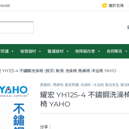
6468
關於宏陽
：
家照護
復健器材
醫護器材
無障礙改善
長照專區
 YH125-4 不鏽鋼洗澡椅 (掀手) 軟背 洗澡椅 馬桶椅 沐浴椅 YAHO
便器椅 / 馬桶椅
,
居家照護
,
洗澡椅 / 沐浴椅
,
衛浴安全
,
衛浴
耀宏 YH125-4 不鏽鋼洗澡
椅 YAHO
分享：