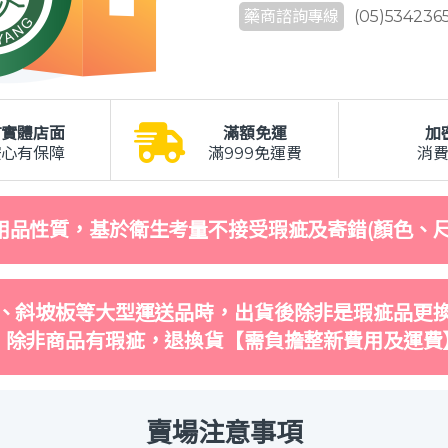
藥商諮詢專線
(05)534236
有實體店面
滿額免運
加
安心有保障
滿999免運費
消
用品性質，基於衛生考量不接受瑕疵及寄錯(顏色、尺
、斜坡板等大型運送品時，出貨後除非是瑕疵品更
，除非商品有瑕疵，退換貨【需負擔整新費用及運費
賣場注意事項