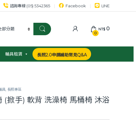
諮詢專線 (05) 5342365
Facebook
LINE
0
NT$
0
輔具租賃
長照2.0申請補助常見Q&A
輔具
,
長照專區
椅 (掀手) 軟背 洗澡椅 馬桶椅 沐浴