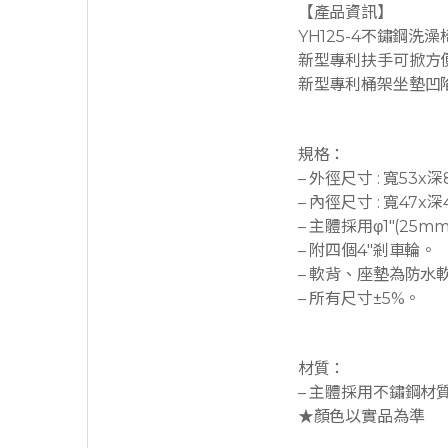
【產品資訊】
YH125-4不鏽鋼洗
新型專利扶手可掀方
新型專利桶架坐墊凹
規格：
– 外徑尺寸 : 寬53x
– 內徑尺寸 : 寬47x
– 主體採用φ1″(25
– 附四個4″剎車輪。
– 軟背、座墊為防水
– 所有尺寸±5%。
材質：
– 主體採用不鏽鋼材
★顏色以實品為準