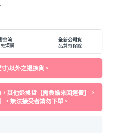
5
密金流
全新公司貨
費免煩惱
品質有保證
寸)以外之退換貨。
換，其他退換貨【需負擔來回運費】。
】，無法接受者請勿下單。