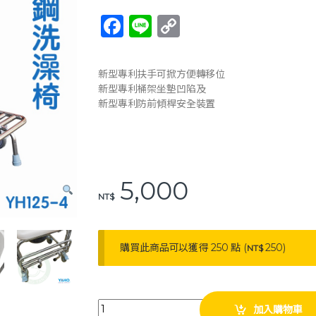
F
Li
C
a
n
o
c
e
p
新型專利扶手可掀方便轉移位
e
y
新型專利桶架坐墊凹陷及
新型專利防前傾桿安全裝置
b
Li
o
n
o
k
k
5,000
NT$
購買此商品可以獲得 250 點 (
250
)
NT$
耀宏 YH125-4 不鏽鋼洗澡椅 (掀手) 軟背 洗澡椅 馬桶
加入購物車