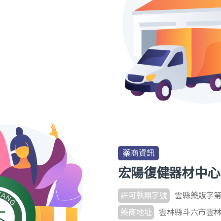
藥商資訊
宏陽復健器材中心
許可執照字號
雲縣藥販字第 6
藥商地址
雲林縣斗六市雲林路