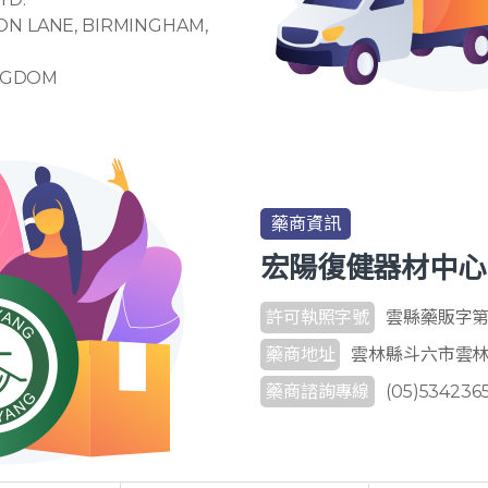
LANE, BIRMINGHAM,
NGDOM
藥商資訊
宏陽復健器材中心
許可執照字號
雲縣藥販字第 6
藥商地址
雲林縣斗六市雲林路
藥商諮詢專線
(05)534236