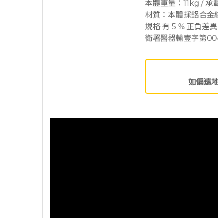
本體重量：11kg / 承載
材質：本體採鋁合金
規格 有 5 % 正負
衛署醫器輸壹字第004
如偏遠