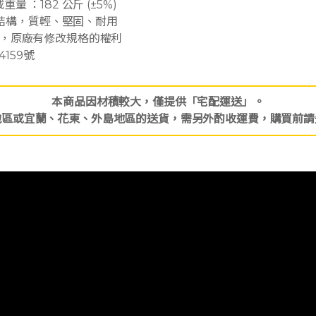
重量 ：182 公斤 (±5%)
結構，質輕、堅固、耐用
差異，原廠有修改規格的權利
159號
本商品因材積較大，僅提供「宅配運送」。
地區或宜蘭、花東、外島地區的送貨，需另外酌收運費，購買前請