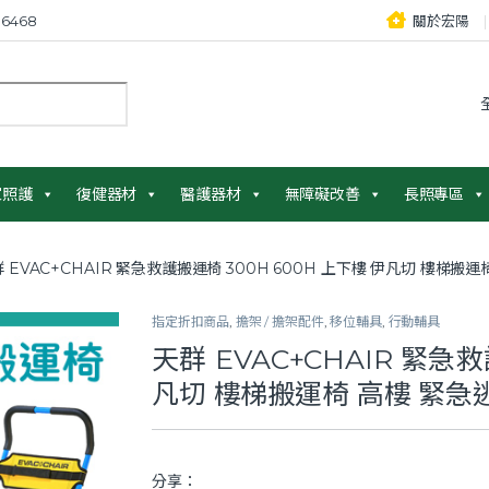
6468
關於宏陽
：
家照護
復健器材
醫護器材
無障礙改善
長照專區
 EVAC+CHAIR 緊急救護搬運椅 300H 600H 上下樓 伊凡切 樓梯搬
指定折扣商品
,
擔架 / 擔架配件
,
移位輔具
,
行動輔具
天群 EVAC+CHAIR 緊急救
凡切 樓梯搬運椅 高樓 緊急
分享：