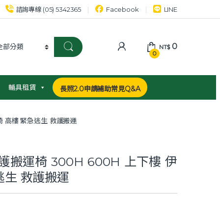
諮詢專線 (05) 5342365
Facebook
LINE
0
NT$
0
輔具租賃
長照2.0申請補助常見Q&A
運椅 高樓 緊急逃生 救護搬運
護搬運椅 300H 600H 上下樓 伊
逃生 救護搬運