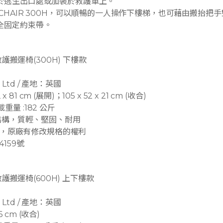
於逃生出口處或加裝於救護車上。
+CHAIR 300H，可以順暢的一人操作下樓梯，也可藉由搬抬把
全固定約束帶。
急救護搬運椅(300H) 下樓款
l Ltd / 產地：英國
x 81 cm (展開)；105 x 52 x 21 cm (收合)
承載重量 :182 公斤
金結構，質輕、堅固、耐用
差異，原廠有修改規格的權利
159號
急救護搬運椅(600H) 上下樓款
l Ltd / 產地：英國
26 cm (收合)