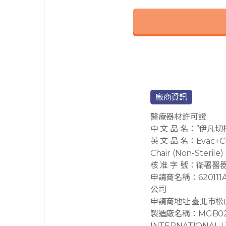
廠商資訊
醫療器材許可證
中 文 品 名：”伊凡切
英 文 品 名：Evac+Cha
Chair (Non-Sterile)
核 准 字 號：衛署醫
申請商名稱：62011
公司
申請商地址:臺北市松山
製造廠名稱：MGB0222
INTERNATIONAL L