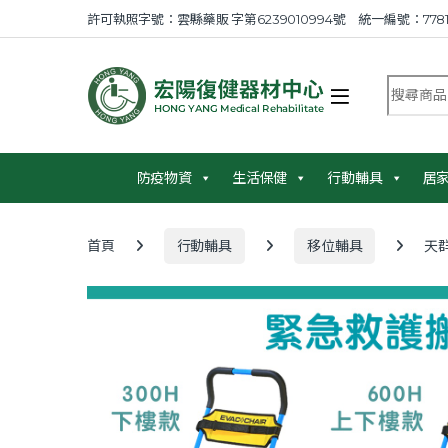
Skip to navigation
Skip to content
許可執照字號：雲縣藥販 字第6239010994號 統一編號：7781
搜尋商品
防疫物資
生活保健
行動輔具
居
首頁
行動輔具
移位輔具
天群