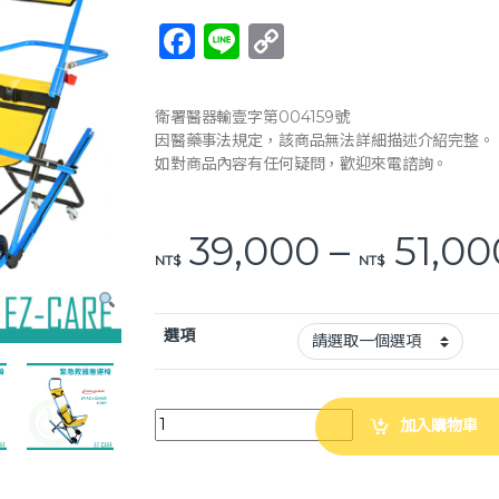
F
Li
C
a
n
o
c
e
p
衛署醫器輸壹字第004159號
e
y
因醫藥事法規定，該商品無法詳細描述介紹完整。
如對商品內容有任何疑問，歡迎來電諮詢。
b
Li
o
n
39,000
–
51,00
o
k
NT$
NT$
k
選項
天群 EVAC+CHAIR 緊急救護搬運椅 300H 600
加入購物車