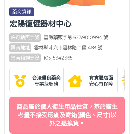
藥商資訊
宏陽復健器材中心
許可執照字號
雲縣藥販字第 6239010994 號
藥商地址
雲林縣斗六市雲林路二段 468 號
藥商諮詢專線
(05)5342365
合法優良藥商
有實體店面
專業級服務
安心有保障
商品屬於個人衛生用品性質，基於衛生
考量不接受瑕疵及寄錯(顏色、尺寸)以
外之退換貨。