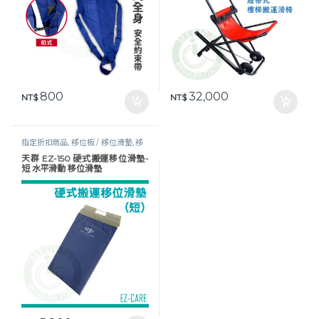
800
32,000
NT$
NT$
指定折扣商品
,
移位板 / 移位滑墊
,
移
位輔具
,
行動輔具
天群 EZ-150 硬式搬運移位滑墊-
短 水平滑動 移位滑墊