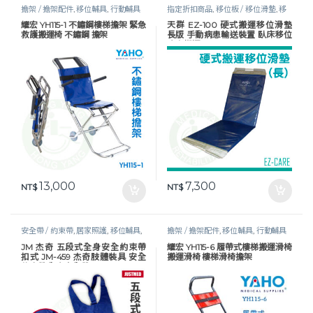
擔架 / 擔架配件
,
移位輔具
,
行動輔具
指定折扣商品
,
移位板 / 移位滑墊
,
移
位輔具
,
行動輔具
耀宏 YH115-1 不鏽鋼樓梯擔架 緊急
天群 EZ-100 硬式搬運移位滑墊
救護搬運椅 不鏽鋼 擔架
長版 手動病患輸送裝置 臥床移位
病人搬運
13,000
7,300
NT$
NT$
安全帶 / 約束帶
,
居家照護
,
移位輔具
,
擔架 / 擔架配件
,
移位輔具
,
行動輔具
行動輔具
JM 杰奇 五段式全身安全約束帶
耀宏 YH115-6 履帶式樓梯搬運滑椅
扣式 JM-459 杰奇肢體裝具 安全
搬運滑椅 樓梯滑椅擔架
約束帶 全身安全帶