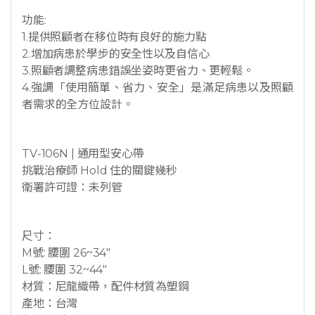
功能:
1.提供照顧者在移位時有良好的施力點
2.增加病患於學步的安全性以及自信心
3.照顧者調整病患錯誤坐姿時更省力、更輕鬆。
4.強調「使用簡單、省力、安全」是滿足病患以及照顧
者需求的全方位設計。
TV-106N | 通用型安心帶
挑戰治療師 Hold 住的關鍵幾秒
衛署許可證：未列管
尺寸：
M號: 腰圍 26~34″
L號: 腰圍 32~44″
材質：尼龍織帶，配件材質為塑鋼
產地：台灣