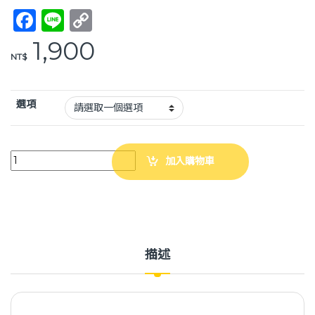
F
Li
C
a
n
o
1,900
NT$
c
e
p
e
y
b
Li
選項
o
n
o
k
強生 通用型安心帶 TV-106N（M～L）手動病患輸送裝置 臥床移位 病人移位 
加入購物車
k
描述