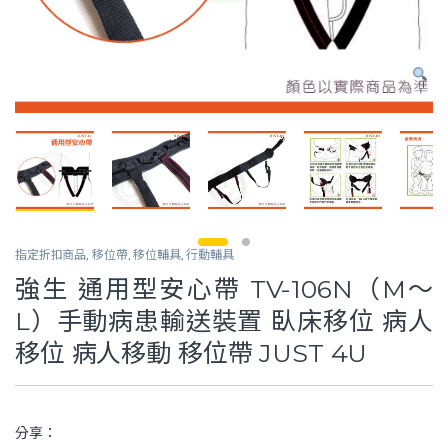
指定折扣商品
,
移位帶
,
移位輔具
,
行動輔具
強生 通用型安心帶 TV-106N（M～
L）手動病患輸送裝置 臥床移位 病人
移位 病人移動 移位帶 JUST 4U
分享：