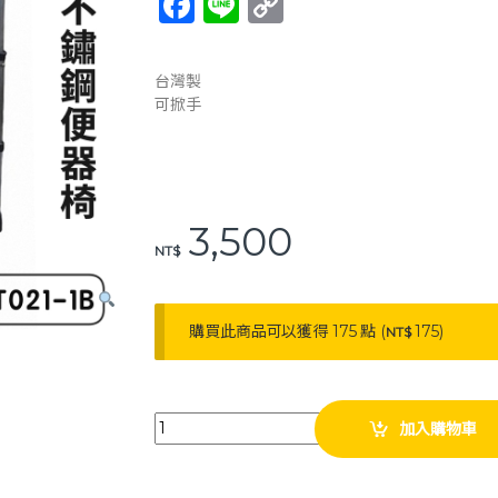
F
Li
C
a
n
o
c
e
p
台灣製
e
y
可掀手
b
Li
o
n
o
k
3,500
k
NT$
購買此商品可以獲得 175 點 (
175
)
NT$
杏華 不鏽鋼便器椅 ST021-1B 便盆椅 洗澡椅 沐浴椅 
加入購物車