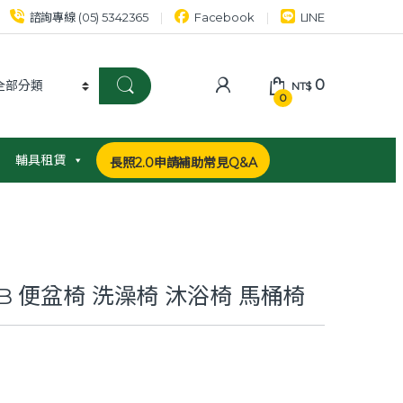
諮詢專線 (05) 5342365
Facebook
LINE
0
NT$
0
輔具租賃
長照2.0申請補助常見Q&A
1B 便盆椅 洗澡椅 沐浴椅 馬桶椅