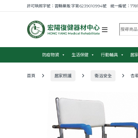
Skip to navigation
Skip to content
許可執照字號：雲縣藥販 字第6239010994號 統一編號：7781
搜尋商品
防疫物資
生活保健
行動輔具
居
首頁
居家照護
衛浴安全
杏華