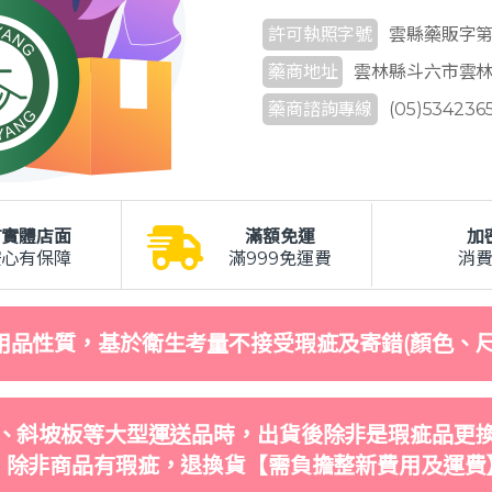
許可執照字號
雲縣藥販字第 6
藥商地址
雲林縣斗六市雲林路
藥商諮詢專線
(05)534236
有實體店面
滿額免運
加
安心有保障
滿999免運費
消
用品性質，基於衛生考量不接受瑕疵及寄錯(顏色、尺
、斜坡板等大型運送品時，出貨後除非是瑕疵品更
，除非商品有瑕疵，退換貨【需負擔整新費用及運費