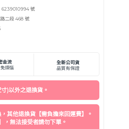
239010994 號
二段 468 號
5
密金流
全新公司貨
費免煩惱
品質有保證
寸)以外之退換貨。
換，其他退換貨【需負擔來回運費】。
】，無法接受者請勿下單。