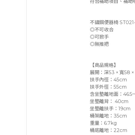
符合補助項目、補助
不鏽鋼便器椅 ST021-
◎不可收合
◎可掀手
◎無推把
【商品規格】
展開：深53 × 寬58 × 
扶手內徑：45cm
扶手外徑：55cm
含坐墊離地面：46.5~
坐墊離背： 40cm
坐墊離扶手：19cm
桶架離地：35cm
重量：6.7kg
桶底離地：22cm