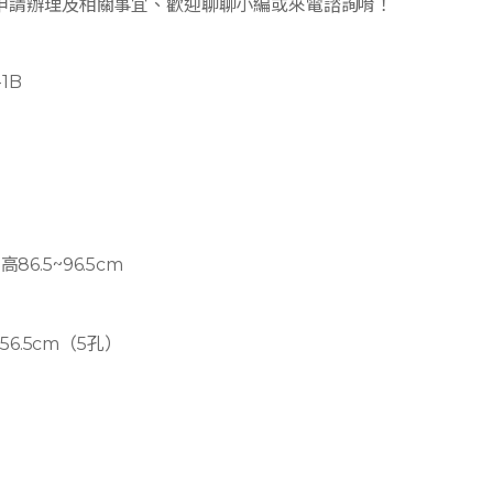
申請辦理及相關事宜、歡迎聊聊小編或來電諮詢唷！
1B
高86.5~96.5cm
56.5cm（5孔）