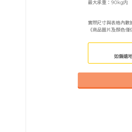
最大承重：90kg内
實際尺寸與表格內數據誤差
《商品圖片及顏色僅
如偏遠