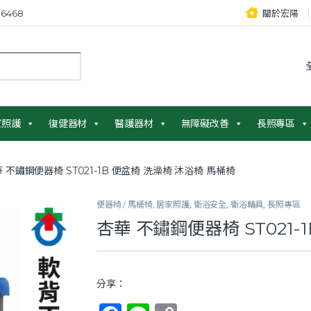
6468
關於宏陽
：
家照護
復健器材
醫護器材
無障礙改善
長照專區
 不鏽鋼便器椅 ST021-1B 便盆椅 洗澡椅 沐浴椅 馬桶椅
便器椅 / 馬桶椅
,
居家照護
,
衛浴安全
,
衛浴輔具
,
長照專區
杏華 不鏽鋼便器椅 ST021-
分享：