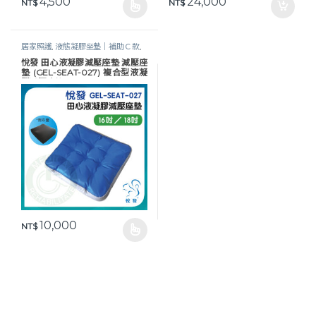
4,500
24,000
NT$
NT$
此產品有多種款式。 可在產品頁面選擇選項
居家照護
,
液態凝膠坐墊｜補助Ｃ款
,
減壓防褥瘡
,
長照專區
,
預防褥瘡
悅發 田心液凝膠減壓座墊 減壓座
墊 (GEL-SEAT-027) 複合型液凝
膠減壓座墊
10,000
NT$
此產品有多種款式。 可在產品頁面選擇選項