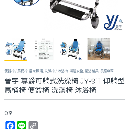
便器椅 / 馬桶椅
,
居家照護
,
洗澡椅 / 沐浴椅
,
衛浴安全
,
衛浴輔具
,
長照專區
晉宇 尊爵可躺式洗澡椅 JY-911 仰躺型
馬桶椅 便盆椅 洗澡椅 沐浴椅
分享：
F
Li
C