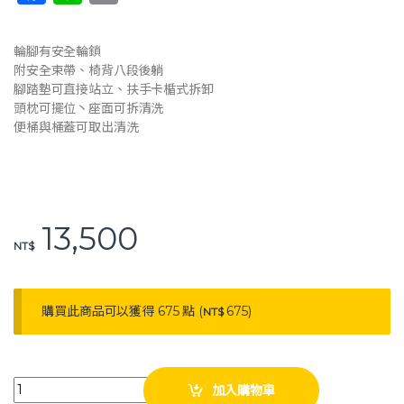
a
n
o
c
e
p
輪腳有安全輪鎖
e
y
附安全束帶、椅背八段後躺
腳踏墊可直接站立、扶手卡楯式拆卸
b
Li
頭枕可擺位丶座面可拆清洗
o
n
便桶與桶蓋可取出清洗
o
k
k
13,500
NT$
購買此商品可以獲得 675 點 (
675
)
NT$
晉宇 尊爵可躺式洗澡椅 JY-911 仰躺型 馬桶椅 便盆椅 洗澡椅 沐浴椅 qua
加入購物車