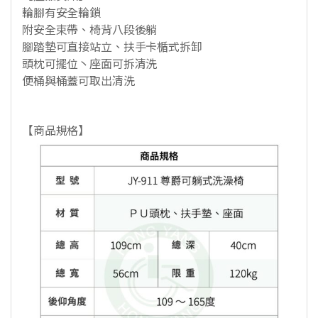
輪腳有安全輪鎖
附安全束帶、椅背八段後躺
腳踏墊可直接站立、扶手卡楯式拆卸
頭枕可擺位丶座面可拆清洗
便桶與桶蓋可取出清洗
【商品規格】