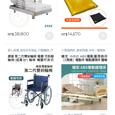
38,800
14,670
NT$
NT$
愛心捐贈
,
指定折扣商品
,
行動輔具
,
行
三馬達病床
,
居家照護
,
床架 / 護理病
動輔具
,
輪椅
,
鐵製 / 電鍍輪椅
,
長照專
床
,
護理床具及配件
,
長照專區
,
預防褥
康復 第二代雙剎輪椅 電鍍 可拆腳
耀宏 YH310 ABS電動護理病床
區
瘡
輪椅(座寬18“) 輪椅 彎腿可拆式
（3馬達）電動床 電動護理床 醫療
AC040 安愛
床 復健床 病床 YAHO