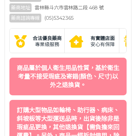
藥商地址
雲林縣斗六市雲林路二段 468 號
藥商諮詢專線
(05)5342365
合法優良藥商
有實體店面
專業級服務
安心有保障
商品屬於個人衛生用品性質，基於衛生
考量不接受瑕疵及寄錯(顏色、尺寸)以
外之退換貨。
訂購大型物品如輪椅、助行器、病床、
斜坡板等大型運送品時，出貨後除非是
瑕疵品更換，其他退換貨【需負擔來回
運費】。另外，商品一經拆封使用，除