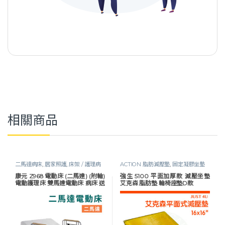
相關商品
二馬達病床
,
居家照護
,
床架 / 護理病
ACTION 脂肪減壓墊
,
固定凝膠坐墊
床
,
護理床具及配件
,
長照專區
,
預防褥
｜補助Ｄ款
,
指定折扣商品
,
減壓防褥
康元 Z968 電動床 (二馬達) (附輪)
強生 5100 平面加厚款 減壓坐墊
瘡
瘡
,
長照專區
,
預防褥瘡
電動護理床 雙馬達電動床 病床 送
艾克森 脂肪墊 輪椅座墊D款
床包＋防水中單