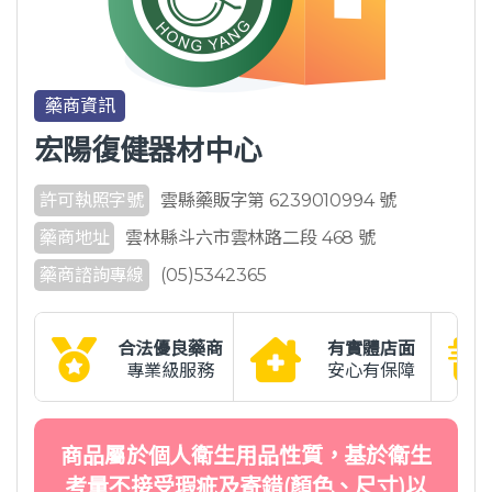
藥商資訊
宏陽復健器材中心
許可執照字號
雲縣藥販字第 6239010994 號
藥商地址
雲林縣斗六市雲林路二段 468 號
藥商諮詢專線
(05)5342365
合法優良藥商
有實體店面
專業級服務
安心有保障
商品屬於個人衛生用品性質，基於衛生
考量不接受瑕疵及寄錯(顏色、尺寸)以