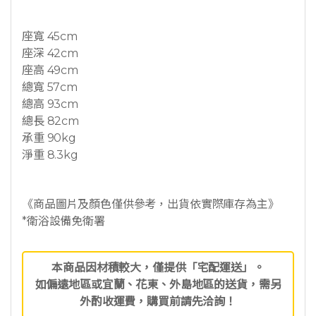
座寬 45cm
座深 42cm
座高 49cm
總寬 57cm
總高 93cm
總長 82cm
承重 90kg
淨重 8.3kg
《商品圖片及顏色僅供參考，出貨依實際庫存為主》
*衛浴設備免衛署
本商品因材積較大，僅提供「宅配運送」。
如偏遠地區或宜蘭、花東、外島地區的送貨，需另
外酌收運費，購買前請先洽詢！