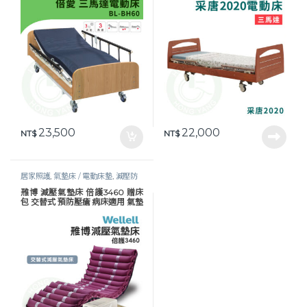
23,500
22,000
NT$
NT$
居家照護
,
氣墊床 / 電動床墊
,
減壓防
褥瘡
,
護理床具及配件
,
長照專區
,
預防
雃博 減壓氣墊床 倍護3460 贈床
褥瘡
包 交替式 預防壓瘡 病床適用 氣墊
床 氣墊床A款