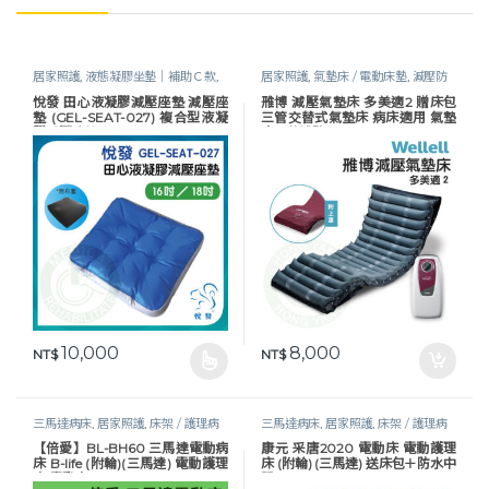
居家照護
,
液態凝膠坐墊｜補助Ｃ款
,
居家照護
,
氣墊床 / 電動床墊
,
減壓防
減壓防褥瘡
,
長照專區
,
預防褥瘡
褥瘡
,
護理床具及配件
,
長照專區
,
預防
悅發 田心液凝膠減壓座墊 減壓座
雃博 減壓氣墊床 多美適2 贈床包
褥瘡
墊 (GEL-SEAT-027) 複合型液凝
三管交替式氣墊床 病床適用 氣墊
膠減壓座墊
床 A款補助
10,000
8,000
NT$
NT$
此產品有多種款式。 可在產品頁面選擇選項
三馬達病床
,
居家照護
,
床架 / 護理病
三馬達病床
,
居家照護
,
床架 / 護理病
床
,
護理床具及配件
,
長照專區
,
預防褥
床
,
護理床具及配件
,
長照專區
,
預防褥
【倍愛】BL-BH60 三馬達電動病
康元 采唐2020 電動床 電動護理
瘡
瘡
床 B-life (附輪)(三馬達) 電動護理
床 (附輪) (三馬達) 送床包＋防水中
床 電動床
單