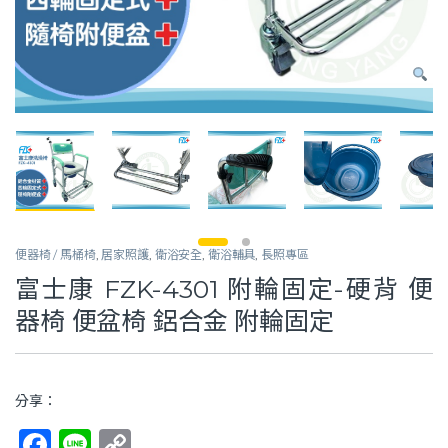
便器椅 / 馬桶椅
,
居家照護
,
衛浴安全
,
衛浴輔具
,
長照專區
富士康 FZK-4301 附輪固定-硬背 便
器椅 便盆椅 鋁合金 附輪固定
分享：
F
Li
C