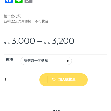
a
n
o
c
e
p
鋁合金材質
e
y
四輪固定洗澡便椅，不可收合
b
Li
o
n
價格範圍：N
3,000
–
3,200
NT$
NT$
o
k
k
選項
富士康 FZK-4301 附輪固定-硬背 便器椅 便盆椅 鋁合金 附輪固定 quant
加入購物車