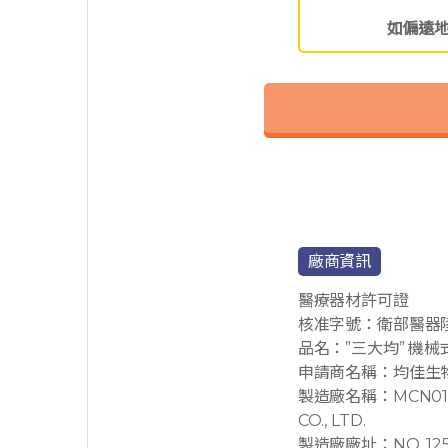
如偏遠
廠商資訊
醫療器材許可證
核准字號：衛部醫器陸
品名：”三大均” 機械
申請商名稱：均佳生
製造廠名稱：MCN01541
CO., LTD.
製造廠廠址：NO. 125