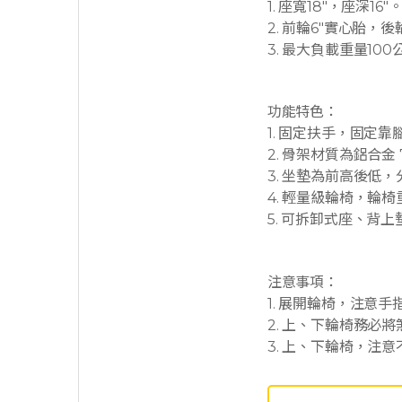
1. 座寬18″，座深16″
2. 前輪6″實心胎，
3. 最大負載重量100
功能特色：
1. 固定扶手，固定
2. 骨架材質為鋁合金
3. 坐墊為前高後低
4. 輕量級輪椅，輪椅重
5. 可拆卸式座、背
注意事項：
1. 展開輪椅，注意
2. 上、下輪椅務必
3. 上、下輪椅，注