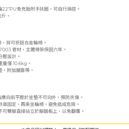
。
後輪22″PU免充胎附手扶圈，可自行操控。
公斤。
靠腳，背可折鋁合金輪椅。
 7003 管材，主體骨架保固六年。
，分壓設計。
量僅 10.6kg。
上墊，附加腿靠帶。
手指應向前平壓於坐墊不可向外，預防夾傷。
將煞車固定，再乘坐輪椅，避免造成危險。
意不可雙腳直接站立於腳踏板上，以免翻覆。