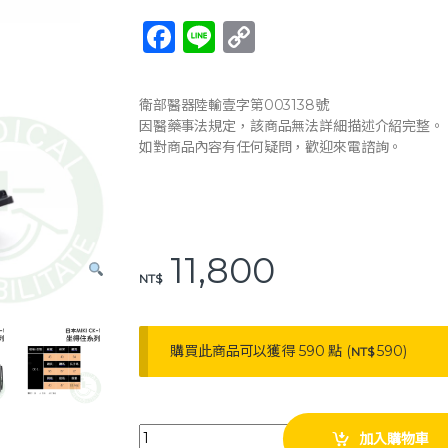
F
Li
C
a
n
o
c
e
p
衛部醫器陸輸壹字第003138號
e
y
因醫藥事法規定，該商品無法詳細描述介紹完整。
如對商品內容有任何疑問，歡迎來電諮詢。
b
Li
o
n
o
k
k
11,800
NT$
購買此商品可以獲得 590 點 (
590
)
NT$
均佳 日本MIKI 鋁合金輪椅 CK-1 坐得住系列 外出
加入購物車