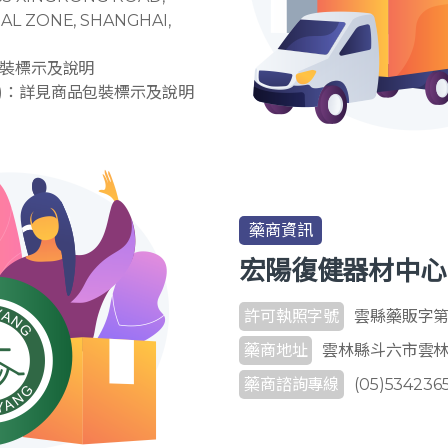
IAL ZONE, SHANGHAI,
包裝標示及說明
)：詳見商品包裝標示及說明
藥商資訊
宏陽復健器材中心
許可執照字號
雲縣藥販字第 6
藥商地址
雲林縣斗六市雲林路
藥商諮詢專線
(05)534236