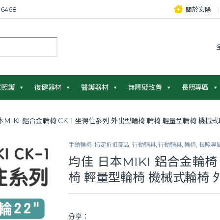
6468
關於宏陽
：
家照護
復健器材
醫護器材
無障礙改善
長照專區
本MIKI 鋁合金輪椅 CK-1 坐得住系列 外出型輪椅 輪椅 輕量型輪椅 機械
手動輪椅
,
指定折扣商品
,
行動輔具
,
行動輔具
,
輪椅
,
長照專
均佳 日本MIKI 鋁合金輪椅
椅 輕量型輪椅 機械式輪椅 
分享：