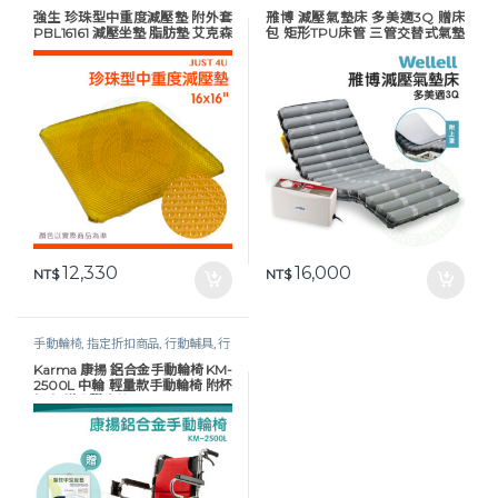
折扣商品
,
減壓防褥瘡
,
長照專區
,
預防
褥瘡
,
護理床具及配件
,
長照專區
,
預防
強生 珍珠型中重度減壓墊 附外套
雃博 減壓氣墊床 多美適3Q 贈床
褥瘡
褥瘡
PBL16161 減壓坐墊 脂肪墊 艾克森
包 矩形TPU床管 三管交替式氣墊
ACTION
床 病床適用 氣墊床B款
12,330
16,000
NT$
NT$
手動輪椅
,
指定折扣商品
,
行動輔具
,
行
動輔具
,
輪椅
,
長照專區
Karma 康揚 鋁合金手動輪椅 KM-
2500L 中輪 輕量款手動輪椅 附杯
架 加贈乳膠座墊