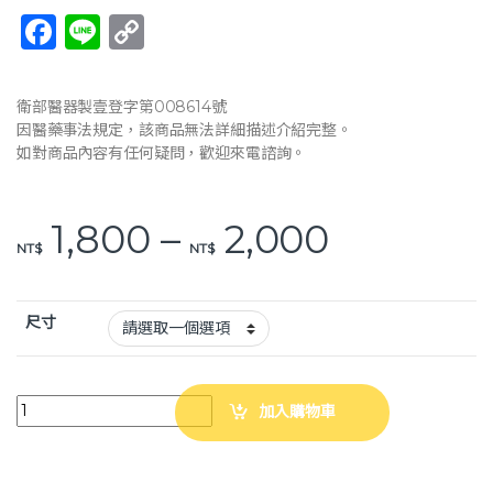
F
Li
C
a
n
o
c
e
p
衛部醫器製壹登字第008614號
e
y
因醫藥事法規定，該商品無法詳細描述介紹完整。
如對商品內容有任何疑問，歡迎來電諮詢。
b
Li
o
n
價格範圍：N
1,800
–
2,000
o
k
NT$
NT$
k
尺寸
【THC】握式移位腰帶 B6031 學步帶 約束帶 移位腰帶 符合長照身障補助 
加入購物車