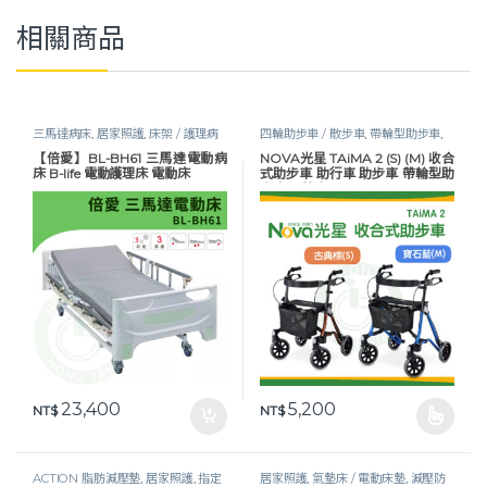
相關商品
三馬達病床
,
居家照護
,
床架 / 護理病
四輪助步車 / 散步車
,
帶輪型助步車
,
床
,
護理床具及配件
,
長照專區
,
預防褥
指定折扣商品
,
行動輔具
,
行動輔具
,
長
【倍愛】BL-BH61 三馬達電動病
NOVA光星 TAiMA 2 (S) (M) 收合
瘡
照專區
床 B-life 電動護理床 電動床
式助步車 助行車 助步車 帶輪型助
步車 四輪車
23,400
5,200
NT$
NT$
此產品有多種款式。 可在產品頁
ACTION 脂肪減壓墊
,
居家照護
,
指定
居家照護
,
氣墊床 / 電動床墊
,
減壓防