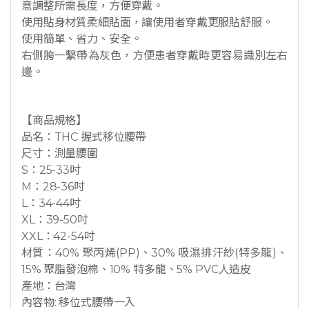
意調整所需長度，方便穿戴。
使用貼身材質柔細貼面，讓使用者穿戴更服貼舒服。
使用簡單、省力、安全。
右側胯一繫帶為灰色，方便患者穿戴時更容易識別左右
邊。
【商品規格】
品名：THC 握式移位腰帶
尺寸：測量腰圍
S：25-33吋
M：28-36吋
L：34-44吋
XL：39-50吋
XXL：42-54吋
材質：40% 聚丙烯(PP)、30% 吸濕排汗紗(特多龍)、
15% 聚脂發泡棉、10% 特多龍、5% PVC人造皮
產地：台灣
內容物: 移位式腰帶一入