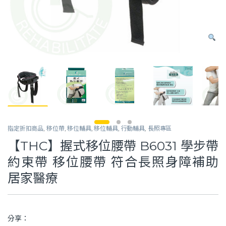
指定折扣商品
,
移位帶
,
移位輔具
,
移位輔具
,
行動輔具
,
長照專區
【THC】握式移位腰帶 B6031 學步帶
約束帶 移位腰帶 符合長照身障補助
居家醫療
分享：