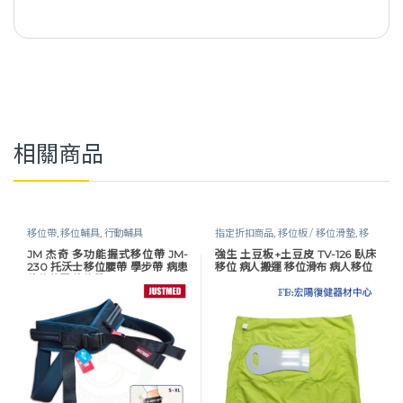
相關商品
移位帶
,
移位輔具
,
行動輔具
指定折扣商品
,
移位板 / 移位滑墊
,
移
位輔具
,
行動輔具
JM 杰奇 多功能握式移位帶 JM-
強生 土豆板+土豆皮 TV-126 臥床
230 托沃士移位腰帶 學步帶 病患
移位 病人搬運 移位滑布 病人移位
移位裝置 移位帶