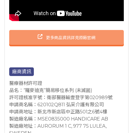
更多商品資訊詳見原廠官網
廠商資訊
醫療器材許可證
品名：“羅麥迪克”簡易移位系列 (未滅菌)
許可證核准字號：衛部醫器輸壹登字第020989號
申請商名稱：620102Q811 弘采介護有限公司
申請商地址：新北市新店區中正路501之6號4樓
製造廠名稱：MSE0835000 HANDICARE AB
製造廠地址：AURORUM 1 C, 977 75 LULEA,