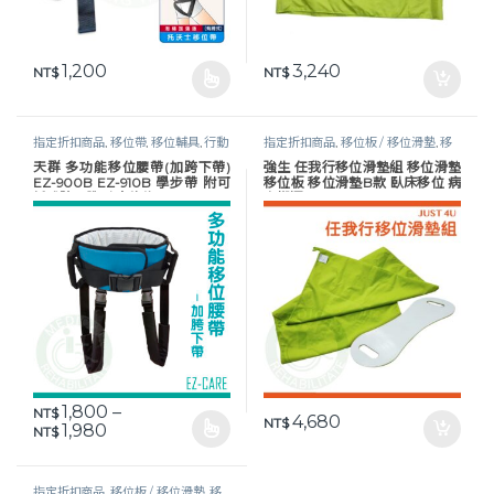
1,200
3,240
NT$
NT$
此產品有多種款式。 可在產品頁面選擇選項
指定折扣商品
,
移位帶
,
移位輔具
,
行動
指定折扣商品
,
移位板 / 移位滑墊
,
移
輔具
位輔具
,
移位輔具
,
行動輔具
,
長照專區
天群 多功能移位腰帶(加跨下帶)
強生 任我行移位滑墊組 移位滑墊
EZ-900B EZ-910B 學步帶 附可
移位板 移位滑墊B款 臥床移位 病
拆式胯下帶 臥床移位
人搬運 TV123SET JUST 4U
1,800
–
NT$
4,680
NT$
價格範圍：NT$ 1,800 到 NT$ 1,980
1,980
NT$
此產品有多種款式。 可在產品頁面選擇選項
指定折扣商品
,
移位板 / 移位滑墊
,
移