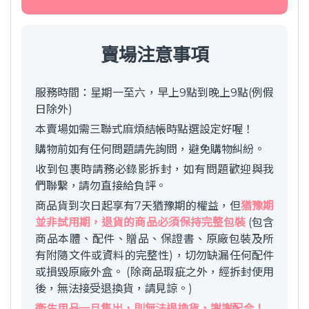
賣場注意事項
服務時間：星期一至六，早上9點到晚上9點(例假
日除外)
本賣場如需三聯式麻煩結帳時點選設定好喔！
購物前如有任何問題請先詢問，避免購物糾紛。
收到包裹時請務必錄影拆封，如有問題歡迎與我
們聯繫，請勿直接給負評。
商品貨到次日起享有7天猶豫期的權益，但
猶豫期
並非試用期，退貨的商品必須保持完整包裝
(包含
商品本體、配件、贈品、保證書、原廠包裝及所
有附隨文件或資料的完整性)，切勿缺漏任何配件
或損毀原廠外盒。 (除商品瑕疵之外，經拆封使用
後，無法接受退換貨，請見諒。)
衛生用品一旦售出，則無法退換貨，謝謝配合！