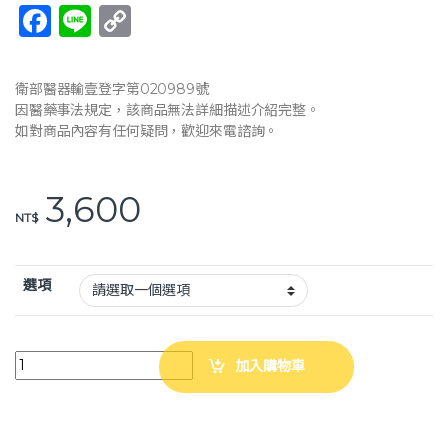
F
Li
C
a
n
o
c
e
p
衛部醫器輸壹登字第020989號
e
y
因醫藥事法規定，該商品無法詳細描述介紹完整。
如對商品內容有任何疑問，歡迎來電諮詢。
b
Li
o
n
3,600
o
k
NT$
k
選項
弘采 3012 尼龍移位支撐帶 3030 天鵝絨移位支撐帶 移位支撐帶 病患移位 
加入購物車