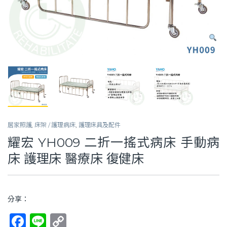
居家照護
,
床架 / 護理病床
,
護理床具及配件
耀宏 YH009 二折一搖式病床 手動病
床 護理床 醫療床 復健床
分享：
F
Li
C