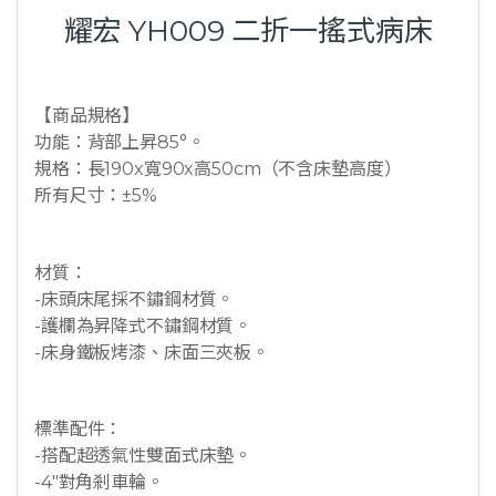
耀宏 YH009 二折一搖式病床
【商品規格】
功能：背部上昇85°。
規格：長190x寬90x高50cm（不含床墊高度）
所有尺寸：±5%
材質：
-床頭床尾採不鏽鋼材質。
-護欄為昇降式不鏽鋼材質。
-床身鐵板烤漆、床面三夾板。
標準配件：
-搭配超透氣性雙面式床墊。
-4″對角剎車輪。