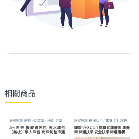
相關商品
居家照護
,
床包 / 保潔墊 / 枕頭
,
氣墊
居家照護
,
床邊扶手 / 起身扶手
,
護理
床包 / 氣墊座套
,
護理床具及配件
床具及配件
JM 杰奇 醫療級床包 防水床包
耀宏 YH300-1 旋轉式床邊架 床邊
（無枕）單人床包 病床氣墊床適
架 床邊扶手 安全扶手 床邊護欄
用