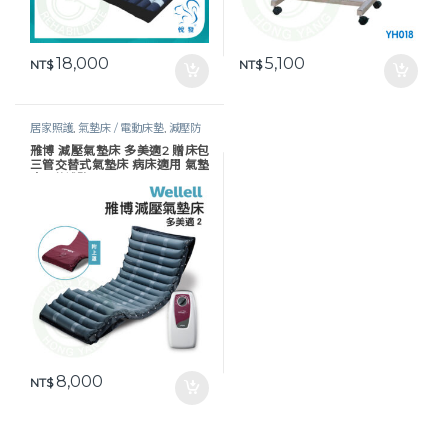
18,000
5,100
NT$
NT$
居家照護
,
氣墊床 / 電動床墊
,
減壓防
褥瘡
,
護理床具及配件
,
長照專區
,
預防
雃博 減壓氣墊床 多美適2 贈床包
褥瘡
三管交替式氣墊床 病床適用 氣墊
床 A款補助
8,000
NT$