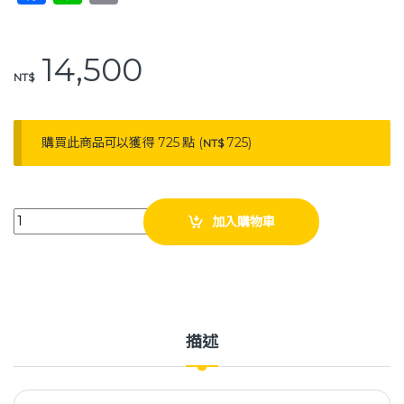
a
n
o
c
e
p
14,500
e
y
NT$
b
Li
o
n
購買此商品可以獲得 725 點 (
725
)
NT$
o
k
k
耀宏 YH009 二折一搖式病床 手動病床 護理床 醫療床 復健床 quantit
加入購物車
描述