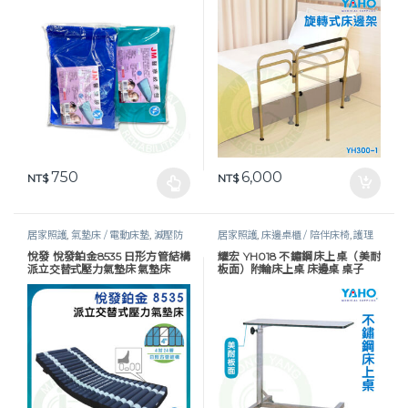
750
6,000
NT$
NT$
此產品有多種款式。 可在產品頁面選擇選項
居家照護
,
氣墊床 / 電動床墊
,
減壓防
居家照護
,
床邊桌櫃 / 陪伴床椅
,
護理
褥瘡
,
護理床具及配件
,
長照專區
,
預防
床具及配件
悅發 悅發鉑金8535 日形方管結構
耀宏 YH018 不鏽鋼床上桌（美耐
褥瘡
派立交替式壓力氣墊床 氣墊床
板面）附輪床上桌 床邊桌 桌子