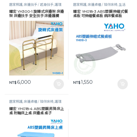
居家照護
,
床邊扶手 / 起身扶手
,
護理
居家照護
,
床邊桌櫃 / 陪伴床椅
,
生活
床具及配件
保健
,
護理床具及配件
耀宏 YH300-1 旋轉式床邊架 床邊
耀宏 YH018-3 ABS塑鋼伸縮式餐
架 床邊扶手 安全扶手 床邊護欄
桌板 可伸縮餐桌板 病床餐桌板
6,000
1,550
NT$
NT$
居家照護
,
床邊桌櫃 / 陪伴床椅
,
護理
床具及配件
耀宏 YH018-4 ABS塑鋼昇降床上
桌 附輪床上桌 床邊桌 桌子