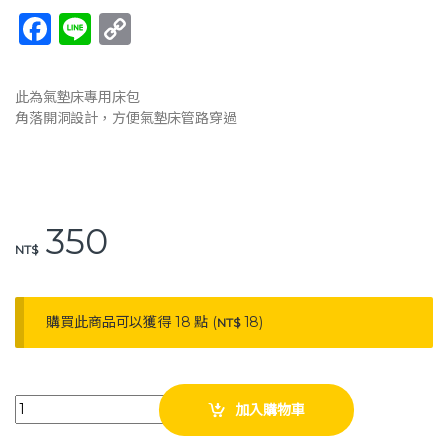
F
Li
C
a
n
o
c
e
p
此為氣墊床專用床包
e
y
角落開洞設計，方便氣墊床管路穿過
b
Li
o
n
o
k
350
k
NT$
購買此商品可以獲得 18 點 (
18
)
NT$
JM 杰奇 單人抗菌床包組 附枕頭套 JM-384 氣墊病床專用 單人床包組 床包
加入購物車