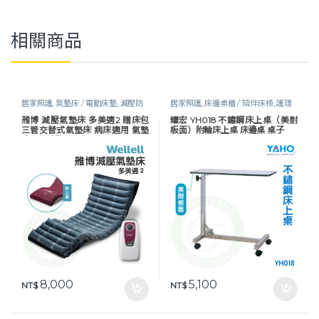
相關商品
居家照護
,
氣墊床 / 電動床墊
,
減壓防
居家照護
,
床邊桌櫃 / 陪伴床椅
,
護理
褥瘡
,
護理床具及配件
,
長照專區
,
預防
床具及配件
雃博 減壓氣墊床 多美適2 贈床包
耀宏 YH018 不鏽鋼床上桌（美耐
褥瘡
三管交替式氣墊床 病床適用 氣墊
板面）附輪床上桌 床邊桌 桌子
床 A款補助
8,000
5,100
NT$
NT$