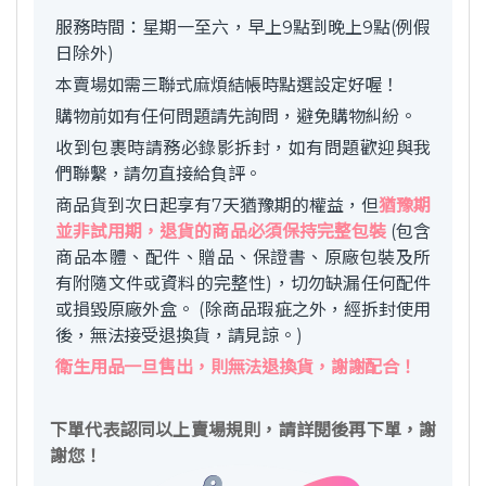
服務時間：星期一至六，早上9點到晚上9點(例假
日除外)
本賣場如需三聯式麻煩結帳時點選設定好喔！
購物前如有任何問題請先詢問，避免購物糾紛。
收到包裹時請務必錄影拆封，如有問題歡迎與我
們聯繫，請勿直接給負評。
商品貨到次日起享有7天猶豫期的權益，但
猶豫期
並非試用期，退貨的商品必須保持完整包裝
(包含
商品本體、配件、贈品、保證書、原廠包裝及所
有附隨文件或資料的完整性)，切勿缺漏任何配件
或損毀原廠外盒。 (除商品瑕疵之外，經拆封使用
後，無法接受退換貨，請見諒。)
衛生用品一旦售出，則無法退換貨，謝謝配合！
下單代表認同以上賣場規則，請詳閱後再下單，謝
謝您！