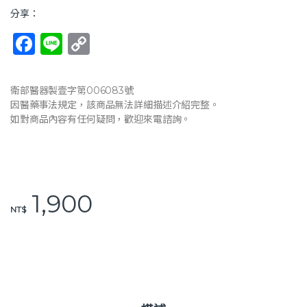
分享：
F
Li
C
a
n
o
c
e
p
衛部醫器製壹字第006083號
e
y
因醫藥事法規定，該商品無法詳細描述介紹完整。
如對商品內容有任何疑問，歡迎來電諮詢。
b
Li
o
n
o
k
k
1,900
NT$