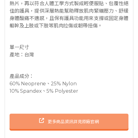
熱片，再以符合人體工學方式製成輕便服貼、包覆性絕
佳的護具，提供深層熱能幫助釋放肌肉緊繃壓力、舒緩
身體酸痛不適感，且保有護具功能用來支撐或固定身體
軀幹及上肢或下肢等肌肉拉傷或韌帶扭傷。
單一尺寸
產地：台灣
產品成分：
60% Neoprene、25% Nylon
10% Spandex、5% Polyester
更多商品資訊詳見原廠官網