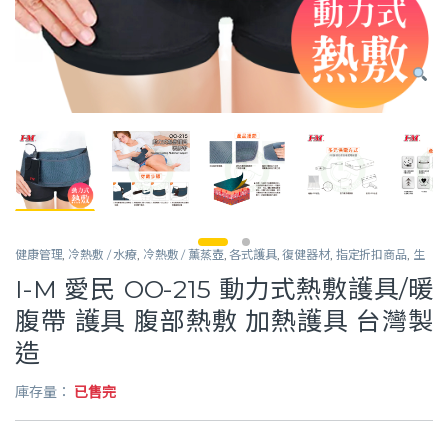
健康管理
,
冷熱敷 / 水療
,
冷熱敷 / 薰蒸壺
,
各式護具
,
復健器材
,
指定折扣商品
,
生
活保健
,
軀幹護具
I-M 愛民 OO-215 動力式熱敷護具/暖
腹帶 護具 腹部熱敷 加熱護具 台灣製
造
庫存量：
已售完