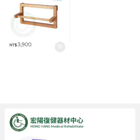
3,900
NT$