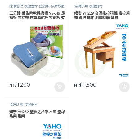
健康管理
,
復健器材
,
拉筋板
,
按摩舒壓
,
協調訓練
,
復健器材
瑜伽運動
,
生活保健
三分鐘 養生柔軟體操板 YS-319 足
耀宏 YH229 交互推拉箱檯 推拉箱
筋板 易筋機 達摩易筋板 拉筋板 柔
檯 復健 運動 肌肉訓練 輔具
軟體操板
1,200
11,500
NT$
NT$
協調訓練
,
復健器材
耀宏 YH232 壁桿之吊架 木製 壁桿
吊架 吊架