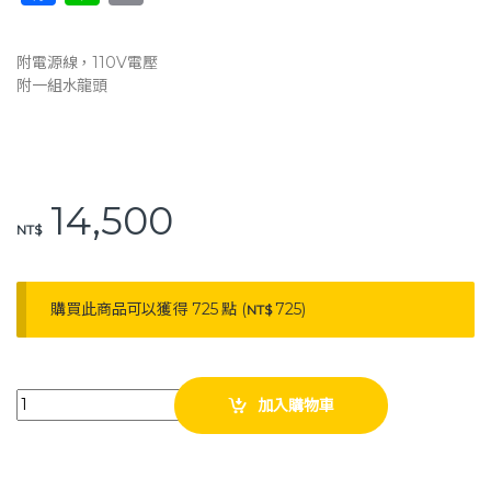
a
n
o
c
e
p
附電源線，110V電壓
e
y
附一組水龍頭
b
Li
o
n
o
k
14,500
k
NT$
購買此商品可以獲得 725 點 (
725
)
NT$
耀宏 30人份奶瓶消毒器 YH107 奶瓶消毒器 YAHO quantity
加入購物車