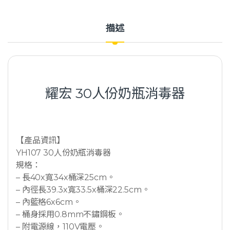
描述
耀宏 30人份奶瓶消毒器
【產品資訊】
YH107 30人份奶瓶消毒器
規格：
– 長40x寬34x桶深25cm。
– 內徑長39.3x寬33.5x桶深22.5cm。
– 內籃格6x6cm。
– 桶身採用0.8mm不鏽鋼板。
– 附電源線，110V電壓。