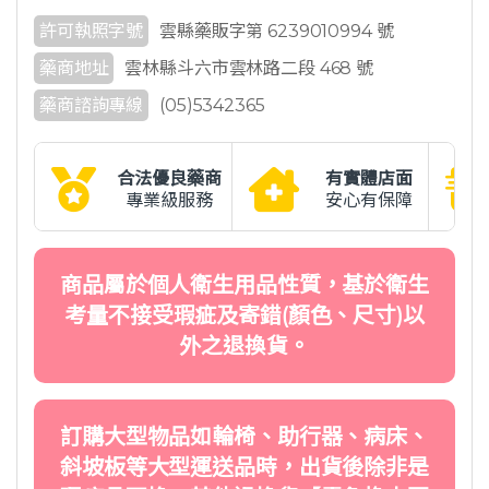
許可執照字號
雲縣藥販字第 6239010994 號
藥商地址
雲林縣斗六市雲林路二段 468 號
藥商諮詢專線
(05)5342365
合法優良藥商
有實體店面
專業級服務
安心有保障
商品屬於個人衛生用品性質，基於衛生
考量不接受瑕疵及寄錯(顏色、尺寸)以
外之退換貨。
訂購大型物品如輪椅、助行器、病床、
斜坡板等大型運送品時，出貨後除非是