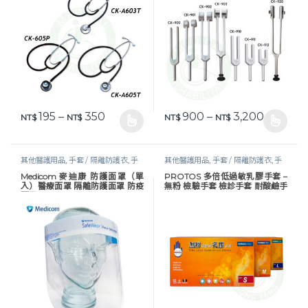
價格範圍：NT$ 195 到 NT$ 350
價格範圍：N
195
–
350
900
–
3,200
NT$
NT$
NT$
NT$
此產品有多種款式。 可在產品頁面選擇選項
此產品有多種款式。 可在產品頁
其他醫護用品
,
手套 / 隔離防護衣
,
手
其他醫護用品
,
手套 / 隔離防護衣
,
手
套及防護衣
,
照護耗材
,
醫護器材
,
防疫
套及防護衣
,
照護耗材
,
醫護器材
Medicom 麥迪康 防護面罩（單
PROTOS 多倍低過敏乳膠手套 –
物資
,
防護衣 / 面罩
入）醫療面罩 隔離防護面罩 防疫
無粉 檢驗手套 檢診手套 耐酸鹼手
面罩
套