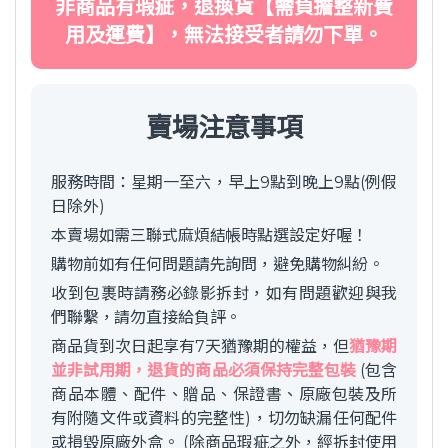
非商品有瑕疵，退換貨【需負擔整新費
用及運費】，無法接受者請勿下單。
賣場注意事項
服務時間：星期一至六，早上9點到晚上9點(例假
日除外)
本賣場如需三聯式麻煩結帳時點選設定好喔！
購物前如有任何問題請先詢問，避免購物糾紛。
收到包裹時請務必錄影拆封，如有問題歡迎與我
們聯繫，請勿直接給負評。
商品貨到次日起享有7天猶豫期的權益，但
猶豫期
並非試用期，退貨的商品必須保持完整包裝
(包含
商品本體、配件、贈品、保證書、原廠包裝及所
有附隨文件或資料的完整性)，切勿缺漏任何配件
或損毀原廠外盒。 (除商品瑕疵之外，經拆封使用