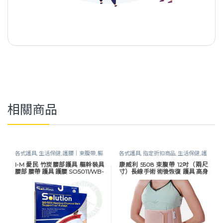
相關商品
各式護具
,
生活保健
,
護腰｜束腹帶
,
軀
各式護具
,
指定折扣商品
,
生活保健
,
護
幹護具
腰｜束腹帶
,
軀幹護具
I-M 愛民 竹炭腰部護具 軀幹裝具
康威利 5508 束腹帶 12吋（兩尺
腰部 腰帶 護具 護腰 SO5011/WB-
寸）長線手術 術後恢復 護具 高身
551
高 Conwell