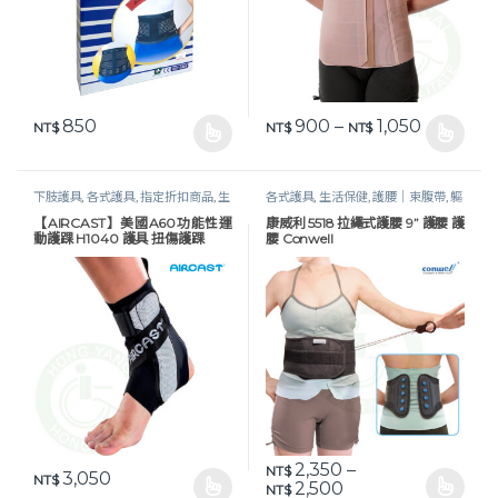
價格範圍：N
850
900
–
1,050
NT$
NT$
NT$
此產品有多種款式。 可在產品頁面選擇選項
此產品有多種款式。 可在產品頁
下肢護具
,
各式護具
,
指定折扣商品
,
生
各式護具
,
生活保健
,
護腰｜束腹帶
,
軀
活保健
,
護踝｜垂足板
幹護具
【AIRCAST】美國A60功能性運
康威利 5518 拉繩式護腰 9” 護腰 護
動護踝 H1040 護具 扭傷護踝
腰 Conwell
2,350
–
NT$
3,050
NT$
價格範圍：NT$ 2,35
2,500
NT$
此產品有多種款式。 可在產品頁面選擇選項
此產品有多種款式。 可在產品頁