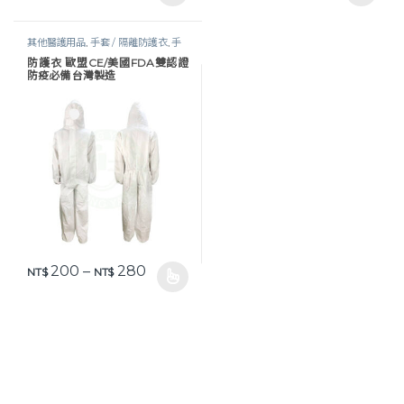
其他醫護用品
,
手套 / 隔離防護衣
,
手
套及防護衣
,
照護耗材
,
生活保健
,
醫護
防護衣 歐盟CE/美國FDA雙認證
器材
,
防疫物資
,
防護衣 / 面罩
防疫必備 台灣製造
價格範圍：NT$ 200 到 NT$ 280
200
–
280
NT$
NT$
此產品有多種款式。 可在產品頁面選擇選項