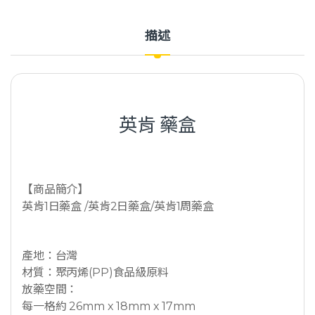
描述
英肯 藥盒
【商品簡介】
英肯1日藥盒 /英肯2日藥盒/英肯1周藥盒
產地：台灣
材質：聚丙烯(PP)食品級原料
放藥空間：
每一格約 26mm x 18mm x 17mm