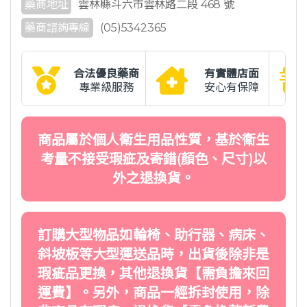
藥商地址
雲林縣斗六市雲林路二段 468 號
藥商諮詢專線
(05)5342365
合法優良藥商
有實體店面
專業級服務
安心有保障
商品屬於個人衛生用品性質，基於衛生
考量不接受瑕疵及寄錯(顏色、尺寸)以
外之退換貨。
訂購大型物品如輪椅、助行器、病床、
斜坡板等大型運送品時，出貨後除非是
瑕疵品更換，其他退換貨【需負擔來回
運費】。另外，商品一經拆封使用，除