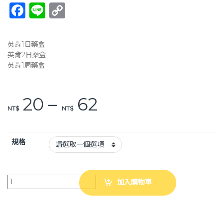
F
Li
C
a
n
o
c
e
p
英肯1日藥盒
e
y
英肯2日藥盒
英肯1周藥盒
b
Li
o
n
價格範圍：NT$ 2
20
–
62
o
k
NT$
NT$
k
規格
英肯 藥盒 藥盒子 7日 藥收納盒 一周藥盒 / 1日藥盒 / 2日藥盒 便攜式 藥
加入購物車