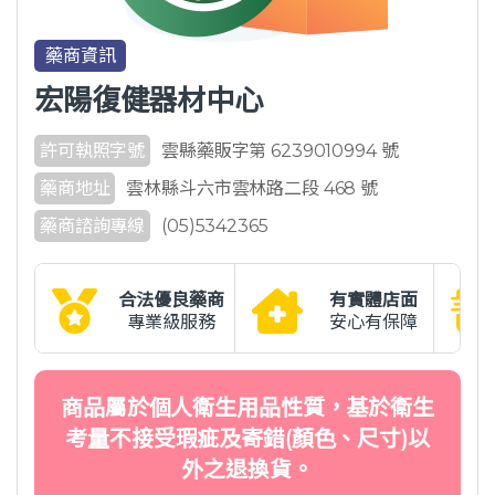
藥商資訊
宏陽復健器材中心
許可執照字號
雲縣藥販字第 6239010994 號
藥商地址
雲林縣斗六市雲林路二段 468 號
藥商諮詢專線
(05)5342365
合法優良藥商
有實體店面
專業級服務
安心有保障
商品屬於個人衛生用品性質，基於衛生
考量不接受瑕疵及寄錯(顏色、尺寸)以
外之退換貨。