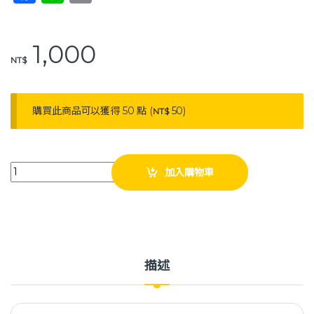
a
n
o
c
e
p
1,000
e
y
NT$
b
Li
o
n
購買此商品可以獲得 50 點 (
50
)
NT$
o
k
k
耀宏 YH500 垃圾桶 (可承受50kg) 工作車 配件 塑鋼推車 配備 加購 quan
加入購物車
描述