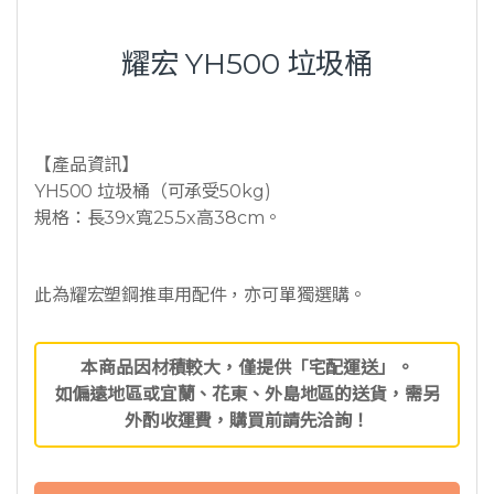
耀宏 YH500 垃圾桶
【產品資訊】
YH500 垃圾桶（可承受50kg)
規格：長39x寬25.5x高38cm。
此為耀宏塑鋼推車用配件，亦可單獨選購。
本商品因材積較大，僅提供「宅配運送」。
如偏遠地區或宜蘭、花東、外島地區的送貨，需另
外酌收運費，購買前請先洽詢！