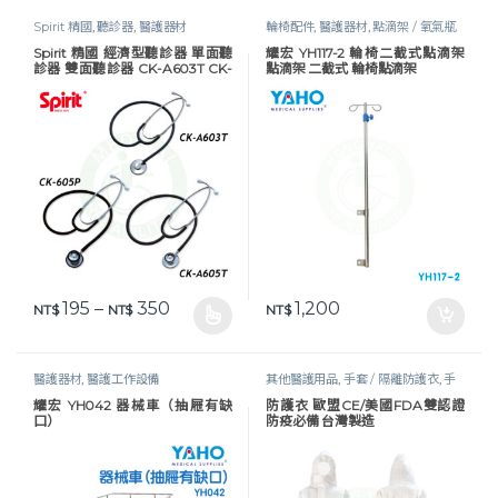
Spirit 精國
,
聽診器
,
醫護器材
輪椅配件
,
醫護器材
,
點滴架 / 氧氣瓶
架
Spirit 精國 經濟型聽診器 單面聽
耀宏 YH117-2 輪椅二截式點滴架
診器 雙面聽診器 CK-A603T CK-
點滴架 二截式 輪椅點滴架
A605T CK-605P 聽診器
價格範圍：NT$ 195 到 NT$ 350
195
–
350
1,200
NT$
NT$
NT$
此產品有多種款式。 可在產品頁面選擇選項
醫護器材
,
醫護工作設備
其他醫護用品
,
手套 / 隔離防護衣
,
手
套及防護衣
,
照護耗材
,
生活保健
,
醫護
耀宏 YH042 器械車（抽屜有缺
防護衣 歐盟CE/美國FDA雙認證
器材
,
防疫物資
,
防護衣 / 面罩
口）
防疫必備 台灣製造