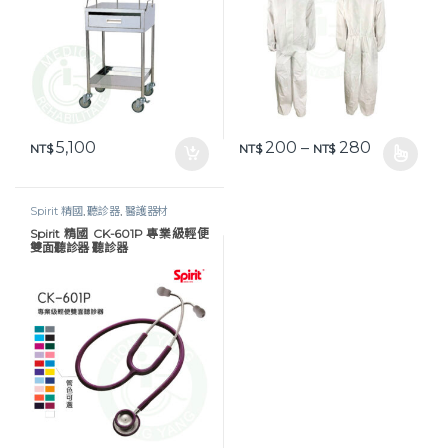
價格範圍：NT
5,100
200
–
280
NT$
NT$
NT$
此產品有多種款式。 可在產品頁
Spirit 精國
,
聽診器
,
醫護器材
Spirit 精國 CK-601P 專業級輕便
雙面聽診器 聽診器