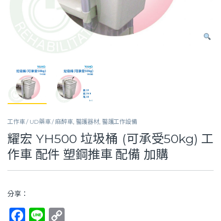
工作車 / UD藥車 / 麻醉車
,
醫護器材
,
醫護工作設備
耀宏 YH500 垃圾桶 (可承受50kg) 工
作車 配件 塑鋼推車 配備 加購
分享：
F
Li
C