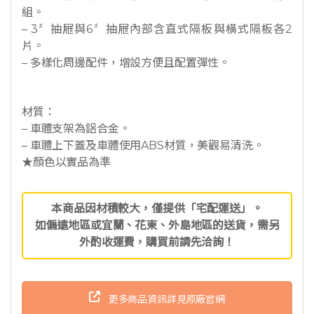
組。
– 3〞抽屜與6〞抽屜內部含直式隔板與橫式隔板各2
片。
– 多樣化周邊配件，增設方便且配置彈性。
材質：
– 車體支架為鋁合金。
– 車體上下蓋及車體使用ABS材質，美觀易清洗。
★顏色以實品為準
本商品因材積較大，僅提供「宅配運送」。
如偏遠地區或宜蘭、花東、外島地區的送貨，需另
外酌收運費，購買前請先洽詢！
更多商品資訊詳見原廠官網