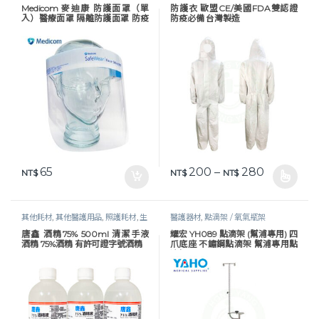
套及防護衣
,
照護耗材
,
醫護器材
,
防疫
套及防護衣
,
照護耗材
,
生活保健
,
醫護
Medicom 麥迪康 防護面罩（單
防護衣 歐盟CE/美國FDA雙認證
物資
,
防護衣 / 面罩
器材
,
防疫物資
,
防護衣 / 面罩
入）醫療面罩 隔離防護面罩 防疫
防疫必備 台灣製造
面罩
價格範圍：NT
65
200
–
280
NT$
NT$
NT$
此產品有多種款式。 可在產品頁
其他耗材
,
其他醫護用品
,
照護耗材
,
生
醫護器材
,
點滴架 / 氧氣瓶架
活保健
,
酒精 / 乾洗手
,
醫護器材
,
防疫
唐鑫 酒精75% 500ml 清潔手液
耀宏 YH089 點滴架 (幫浦專用) 四
物資
酒精 75%酒精 有許可證字號酒精
爪底座 不鏽鋼點滴架 幫浦專用點
滴架