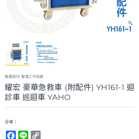
醫護器材
,
醫護工作設備
耀宏 豪華急救車 (附配件) YH161-1 迴
診車 巡迴車 YAHO
分享：
F
Li
C