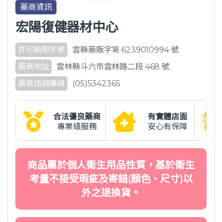
藥商資訊
宏陽復健器材中心
許可執照字號
雲縣藥販字第 6239010994 號
藥商地址
雲林縣斗六市雲林路二段 468 號
藥商諮詢專線
(05)5342365
合法優良藥商
有實體店面
專業級服務
安心有保障
商品屬於個人衛生用品性質，基於衛生
考量不接受瑕疵及寄錯(顏色、尺寸)以
外之退換貨。