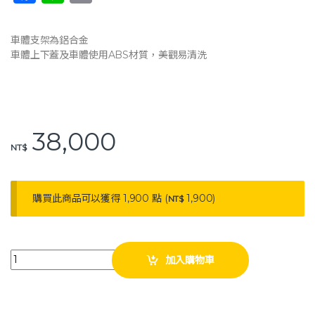
a
n
o
c
e
p
車體支架為鋁合金
e
y
車體上下蓋及車體使用ABS材質，美觀易清洗
b
Li
o
n
o
k
38,000
k
NT$
購買此商品可以獲得 1,900 點 (
1,900
)
NT$
耀宏 豪華急救車 (附配件) YH161-1 迴診車 巡迴車 YAHO quantity
加入購物車