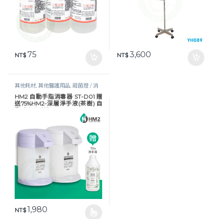
75
3,600
NT$
NT$
其他耗材
,
其他醫護用品
,
殺菌燈 / 消
毒器 / 保溫器
,
照護耗材
,
生活保健
,
酒
HM2 自動手指消毒器 ST-D01 贈
精 / 乾洗手
,
醫護器材
,
防疫物資
送75%HM2-深層淨手液(茶樹) 自
動感應洗手機
1,980
NT$
此產品有多種款式。 可在產品頁面選擇選項