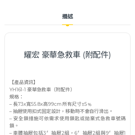
描述
耀宏 豪華急救車 (附配件)
【產品資訊】
YH161-1 豪華急救車（附配件）
規格：
– 長73x寬55.8x高99cm 所有尺寸±5﹪
– 抽屜使用扣式固定設計，移動時不會自行滑出。
– 安全鎖措施可依需求使用鎖匙或拋棄式急救車號碼
鎖。
– 車體抽屜包括3〞抽屜2組，6〞抽屜2組與9〞抽屜1