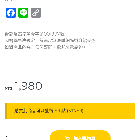
F
Li
C
a
n
o
c
e
p
衛部醫器陸輸壹字第001977號
e
y
因醫藥事法規定，該商品無法詳細描述介紹完整。
如對商品內容有任何疑問，歡迎來電諮詢。
b
Li
o
n
o
k
k
1,980
NT$
購買此商品可以獲得 99 點 (
99
)
NT$
耀宏 YH128-3 智能折疊拐 可調整高度 LED照明可調整角度 收音機功能 
加入購物車