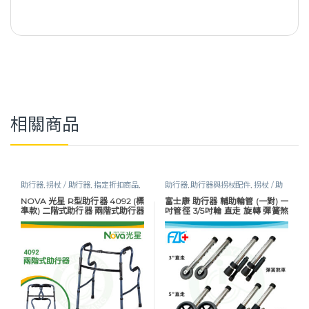
相關商品
助行器
,
拐杖 / 助行器
,
指定折扣商品
,
助行器
,
助行器與拐杖配件
,
拐杖 / 助
行動輔具
行器
,
行動輔具
NOVA 光星 R型助行器 4092 (標
富士康 助行器 輔助輪管 (一對) 一
準款) 二階式助行器 兩階式助行器
吋管徑 3/5吋輪 直走 旋轉 彈簧煞
助行器 兩段式可協助扶握起身
車 輔助輪 助行器配件 助行器輪管