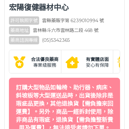
宏陽復健器材中心
許可執照字號
雲縣藥販字第 6239010994 號
藥商地址
雲林縣斗六市雲林路二段 468 號
藥商諮詢專線
(05)5342365
合法優良藥商
有實體店面
專業級服務
安心有保障
訂購大型物品如輪椅、助行器、病床、
斜坡板等大型運送品時，出貨後除非是
瑕疵品更換，其他退換貨【需負擔來回
運費】。另外，商品一經拆封使用，除
非商品有瑕疵，退換貨【需負擔整新費
用及運費】，無法接受者請勿下單。