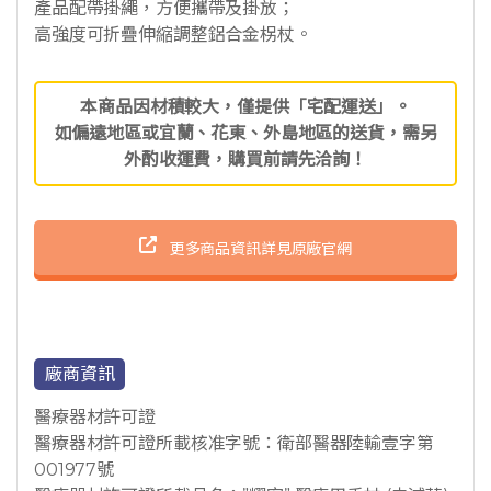
產品配帶掛繩，方便攜帶及掛放；
高強度可折疊伸縮調整鋁合金柺杖。
本商品因材積較大，僅提供「宅配運送」。
如偏遠地區或宜蘭、花東、外島地區的送貨，需另
外酌收運費，購買前請先洽詢！
更多商品資訊詳見原廠官網
廠商資訊
醫療器材許可證
醫療器材許可證所載核准字號：衛部醫器陸輸壹字第
001977號