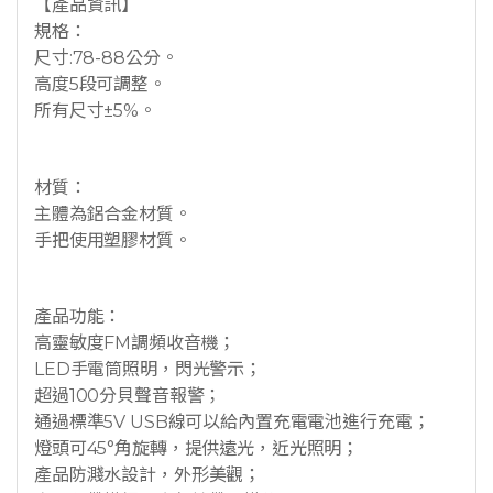
【產品資訊】
規格：
尺寸:78-88公分。
高度5段可調整。
所有尺寸±5%。
材質：
主體為鋁合金材質。
手把使用塑膠材質。
產品功能：
高靈敏度FM調頻收音機；
LED手電筒照明，閃光警示；
超過100分貝聲音報警；
通過標準5V USB線可以給內置充電電池進行充電；
燈頭可45°角旋轉，提供遠光，近光照明；
產品防濺水設計，外形美觀；