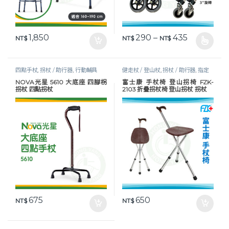
價格範圍：NT
1,850
290
–
435
NT$
NT$
NT$
此產品有多種款式。 可在產品頁
四點手杖
,
拐杖 / 助行器
,
行動輔具
健走杖 / 登山杖
,
拐杖 / 助行器
,
指定
折扣商品
,
摺疊拐杖
,
行動輔具
NOVA光星 5610 大底座 四腳柺
富士康 手杖椅 登山拐椅 FZK-
拐杖 四點拐杖
2103 折疊拐杖椅 登山拐杖 拐杖
675
650
NT$
NT$