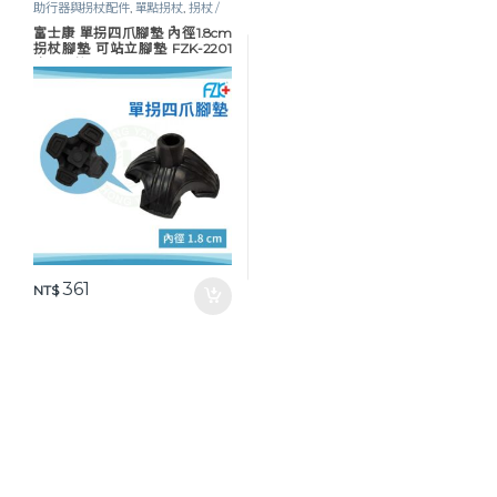
助行器與拐杖配件
,
單點拐杖
,
拐杖 /
助行器
,
行動輔具
富士康 單拐四爪腳墊 內徑1.8cm
拐杖腳墊 可站立腳墊 FZK-2201
專用腳墊
361
NT$