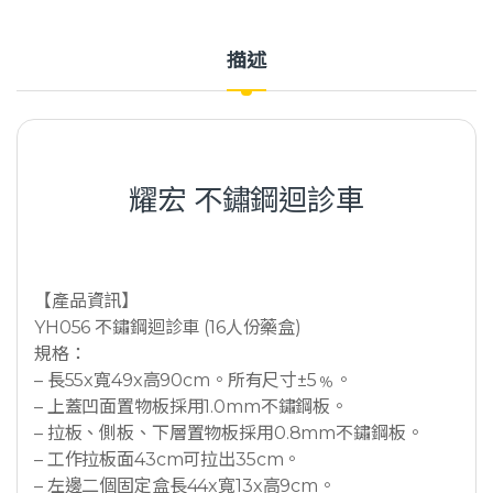
描述
耀宏 不鏽鋼迴診車
【產品資訊】
YH056 不鏽鋼迴診車 (16人份藥盒)
規格：
– 長55x寬49x高90cm。所有尺寸±5﹪。
– 上蓋凹面置物板採用1.0mm不鏽鋼板。
– 拉板、側板、下層置物板採用0.8mm不鏽鋼板。
– 工作拉板面43cm可拉出35cm。
– 左邊二個固定盒長44x寬13x高9cm。