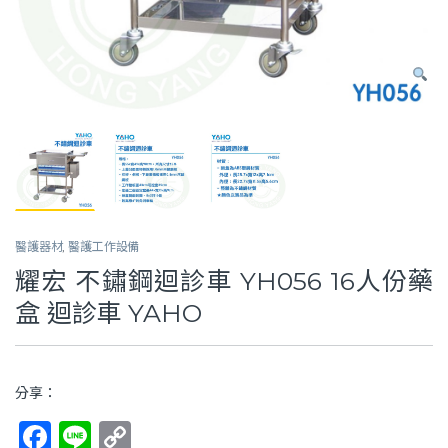
醫護器材
,
醫護工作設備
耀宏 不鏽鋼迴診車 YH056 16人份藥
盒 迴診車 YAHO
分享：
F
Li
C