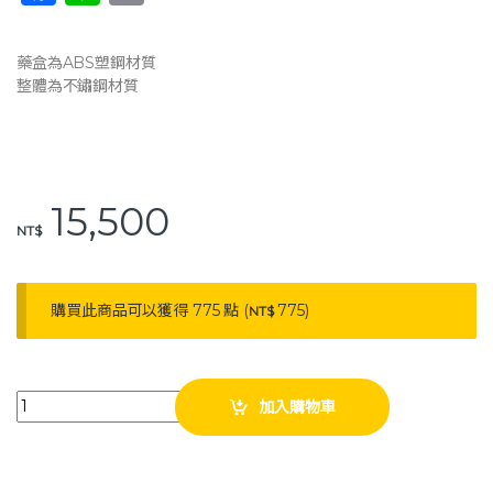
a
n
o
c
e
p
藥盒為ABS塑鋼材質
e
y
整體為不鏽鋼材質
b
Li
o
n
o
k
15,500
k
NT$
購買此商品可以獲得 775 點 (
775
)
NT$
耀宏 不鏽鋼迴診車 YH056 16人份藥盒 迴診車 YAHO quantity
加入購物車