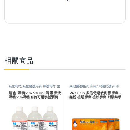
相關商品
其他耗材
,
其他醫護用品
,
照護耗材
,
生
其他醫護用品
,
手套 / 隔離防護衣
,
手
活保健
,
酒精 / 乾洗手
,
醫護器材
,
防疫
套及防護衣
,
照護耗材
,
醫護器材
唐鑫 酒精75% 500ml 清潔手液
PROTOS 多倍低過敏乳膠手套 –
物資
酒精 75%酒精 有許可證字號酒精
無粉 檢驗手套 檢診手套 耐酸鹼手
套