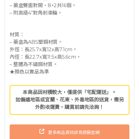
– 藥盒雙面對開、8×2共16個。
– 附高級4″對角剎車輪。
材質：
– 藥盒為ABS塑鋼材質。
外徑：長25.7x寬12x高7.1cm。
內徑：長22.7x寬11.5x高5.6cm。
– 整體為不鏽鋼材質。
★顏色以實品為準
本商品因材積較大，僅提供「宅配運送」。
如偏遠地區或宜蘭、花東、外島地區的送貨，需另
外酌收運費，購買前請先洽詢！
更多商品資訊詳見原廠官網