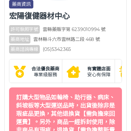
藥商資訊
宏陽復健器材中心
許可執照字號
雲縣藥販字第 6239010994 號
藥商地址
雲林縣斗六市雲林路二段 468 號
藥商諮詢專線
(05)5342365
合法優良藥商
有實體店面
專業級服務
安心有保障
訂購大型物品如輪椅、助行器、病床、
斜坡板等大型運送品時，出貨後除非是
瑕疵品更換，其他退換貨【需負擔來回
運費】。另外，商品一經拆封使用，除
非商品有瑕疵，退換貨【需負擔整新費