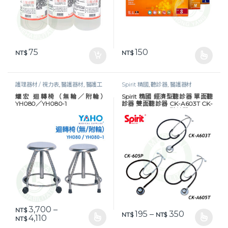
75
150
NT$
NT$
此產品有多種款式。 可在產品頁
護理器材 / 視力表
,
醫護器材
,
醫護工
Spirit 精國
,
聽診器
,
醫護器材
作設備
耀宏 迴轉椅（無輪／附輪）
Spirit 精國 經濟型聽診器 單面聽
YH080／YH080-1
診器 雙面聽診器 CK-A603T CK-
A605T CK-605P 聽診器
3,700
–
NT$
價格範圍：NT$
195
–
350
NT$
NT$
價格範圍：NT$ 3,700 到 NT$ 4,110
4,110
NT$
此產品有多種款式。 可在產品頁面選擇選項
此產品有多種款式。 可在產品頁