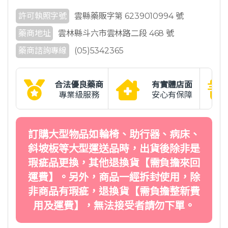
許可執照字號
雲縣藥販字第 6239010994 號
藥商地址
雲林縣斗六市雲林路二段 468 號
藥商諮詢專線
(05)5342365
合法優良藥商
有實體店面
專業級服務
安心有保障
訂購大型物品如輪椅、助行器、病床、
斜坡板等大型運送品時，出貨後除非是
瑕疵品更換，其他退換貨【需負擔來回
運費】。另外，商品一經拆封使用，除
非商品有瑕疵，退換貨【需負擔整新費
用及運費】，無法接受者請勿下單。