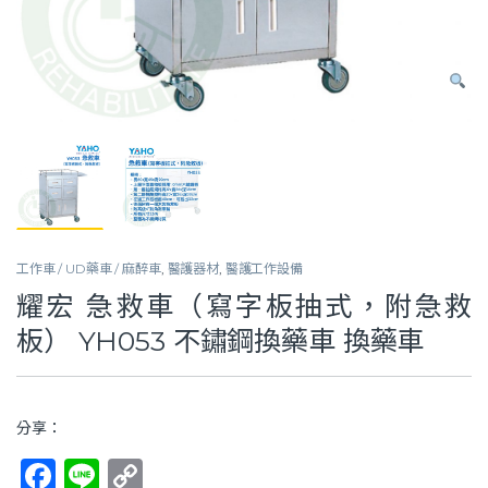
工作車 / UD藥車 / 麻醉車
,
醫護器材
,
醫護工作設備
耀宏 急救車（寫字板抽式，附急救
板） YH053 不鏽鋼換藥車 換藥車
分享：
F
Li
C