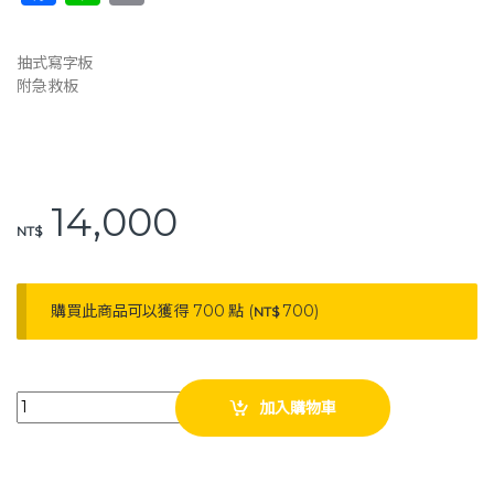
a
n
o
c
e
p
抽式寫字板
e
y
附急救板
b
Li
o
n
o
k
14,000
k
NT$
購買此商品可以獲得 700 點 (
700
)
NT$
耀宏 急救車（寫字板抽式，附急救板） YH053 不鏽鋼換藥車 換藥車 qua
加入購物車