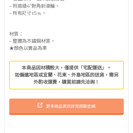
– 附高級4″對角剎車輪。
– 所有尺寸±5﹪。
材質：
– 整體為不鏽鋼材質。
★顏色以實品為準
本商品因材積較大，僅提供「宅配運送」。
如偏遠地區或宜蘭、花東、外島地區的送貨，需另
外酌收運費，購買前請先洽詢！
更多商品資訊詳見原廠官網