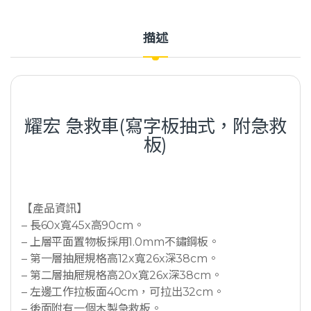
描述
耀宏 急救車(寫字板抽式，附急救
板)
【產品資訊】
– 長60x寬45x高90cm。
– 上層平面置物板採用1.0mm不鏽鋼板。
– 第一層抽屜規格高12x寬26x深38cm。
– 第二層抽屜規格高20x寬26x深38cm。
– 左邊工作拉板面40cm，可拉出32cm。
– 後面附有一個木製急救板。