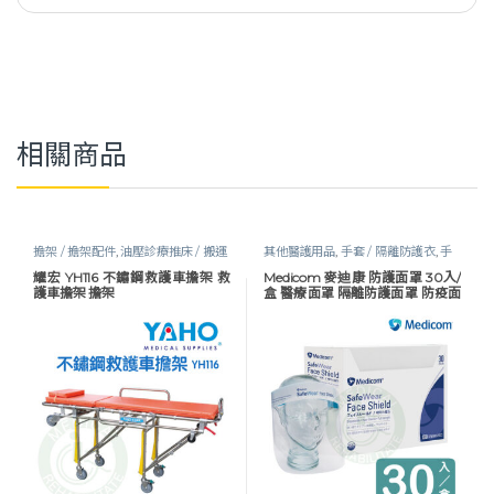
相關商品
擔架 / 擔架配件
,
油壓診療推床 / 搬運
其他醫護用品
,
手套 / 隔離防護衣
,
手
推床
,
移位輔具
,
行動輔具
,
醫護器材
套及防護衣
,
醫護器材
,
防疫物資
,
防護
耀宏 YH116 不鏽鋼救護車擔架 救
Medicom 麥迪康 防護面罩 30入/
衣 / 面罩
護車擔架 擔架
盒 醫療面罩 隔離防護面罩 防疫面
罩