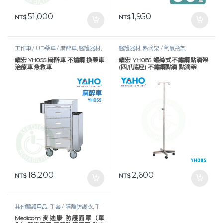
51,000
1,950
NT$
NT$
工作車 / UD藥車 / 麻醉車
,
醫護器材
,
醫護器材
,
點滴架 / 氧氣瓶架
醫護工作設備
耀宏 YH055 麻醉車 不鏽鋼 換藥車
耀宏 YH085 螺絲式不鏽鋼點滴架
治療車 急救車
(四爪底座) 不鏽鋼點滴 點滴架
18,200
2,600
NT$
NT$
其他醫護用品
,
手套 / 隔離防護衣
,
手
套及防護衣
,
照護耗材
,
醫護器材
,
防疫
Medicom 麥迪康 防護面罩（單
物資
,
防護衣 / 面罩