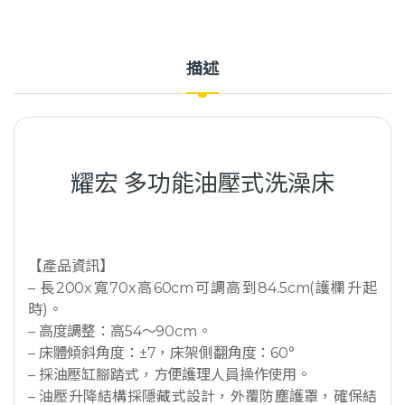
描述
耀宏 多功能油壓式洗澡床
【產品資訊】
– 長200x寬70x高60cm可調高到84.5cm(護欄升起
時)。
– 高度調整：高54～90cm。
– 床體傾斜角度：±7，床架側翻角度：60°
– 採油壓缸腳踏式，方便護理人員操作使用。
– 油壓升降結構採隱藏式設計，外覆防塵護罩，確保結