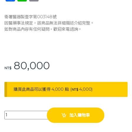
a
n
o
c
e
p
衛署醫器製壹字第003148號
e
y
因醫藥事法規定，該商品無法詳細描述介紹完整。
如對商品內容有任何疑問，歡迎來電諮詢。
b
Li
o
n
o
k
k
80,000
NT$
購買此商品可以獲得 4,000 點 (
4,000
)
NT$
耀宏 YH031-7 多功能油壓式洗澡床 (獨立輪) YAHO 洗澡床 沐浴床 quan
加入購物車