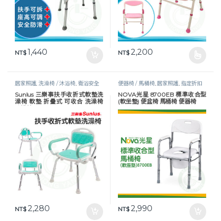
1,440
2,200
NT$
NT$
此產品有多種款式。 可在產品頁
居家照護
,
洗澡椅 / 沐浴椅
,
衛浴安全
便器椅 / 馬桶椅
,
居家照護
,
指定折扣
商品
,
衛浴安全
Sunlus 三樂事扶手收折式軟墊洗
NOVA光星 8700EB 標準收合型
澡椅 軟墊 折疊式 可收合 洗澡椅
(軟坐墊) 便盆椅 馬桶椅 便器椅
沐浴椅 SP5605
2,280
2,990
NT$
NT$