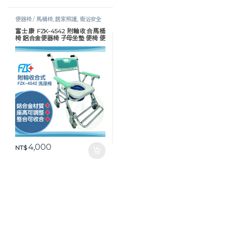
便器椅 / 馬桶椅
,
居家照護
,
衛浴安全
富士康 FZK-4542 附輪收合馬桶
椅 鋁合金便器椅 子母坐墊 便椅 便
盆椅
4,000
NT$