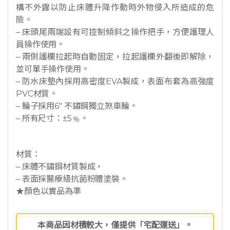
構不外露以防止床體升降作動時外物侵入所造成的危
險。
– 床頭尾兩端設有可控制傾斜之操作把手，方便護理人
員操作使用。
– 兩側護欄拉起時自動固定，拉起護欄外翻後即解除，
並可單手操作使用。
– 防水床墊內採用高密度EVA製成，表面布套為高強度
PVC材質。
– 輪子採用6″ 不鏽鋼獨立煞車輪。
– 所有尺寸：±5﹪。
材質：
– 床體不鏽鋼材質製成，
– 表面採醫療級抗菌粉體塗裝。
★顏色以實品為準
本商品因材積較大，僅提供「宅配運送」。