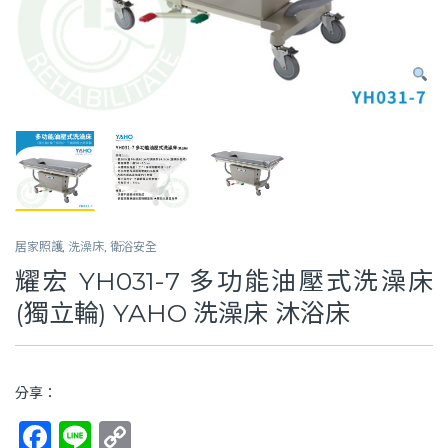
居家照護
,
洗澡床
,
衛浴安全
耀宏 YH031-7 多功能油壓式洗澡床
(獨立輪) YAHO 洗澡床 沐浴床
分享：
F
Li
C