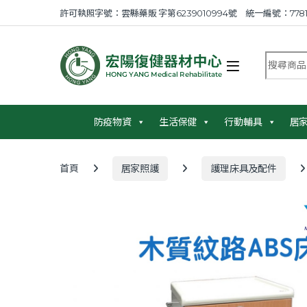
Skip to navigation
Skip to content
許可執照字號：雲縣藥販 字第6239010994號 統一編號：7781
搜尋商品
防疫物資
生活保健
行動輔具
居
首頁
居家照護
護理床具及配件