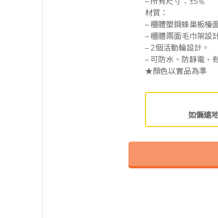
– 所有尺寸：±5﹪
材質：
– 櫃體塑鋼蜂巢板檯面
– 櫃體兩面毛巾架設
– 2個活動輪設計。
– 可防水、防靜電、
★顏色以實品為準
如偏遠