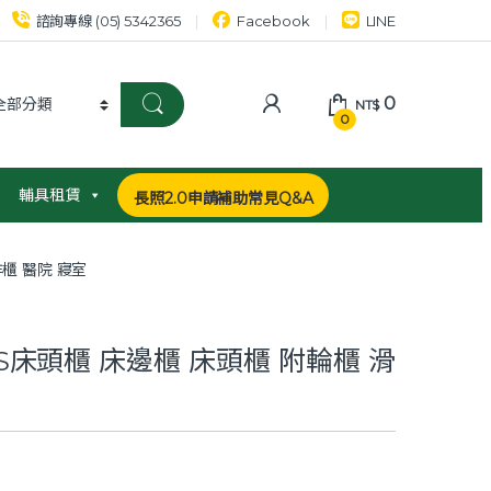
諮詢專線 (05) 5342365
Facebook
LINE
0
NT$
0
輔具租賃
長照2.0申請補助常見Q&A
作櫃 醫院 寢室
BS床頭櫃 床邊櫃 床頭櫃 附輪櫃 滑