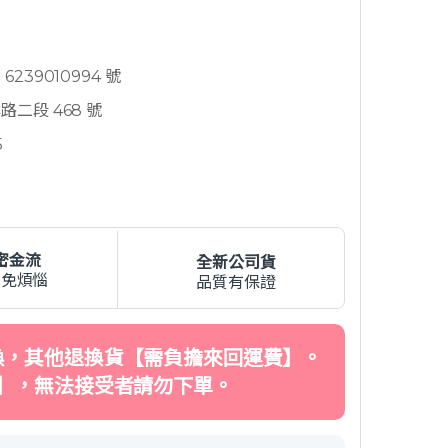
239010994 號
二段 468 號
5
密金流
全新公司貨
費免煩惱
品質有保證
換，其他退換貨【需負擔來回運費】。
】，無法接受者請勿下單。