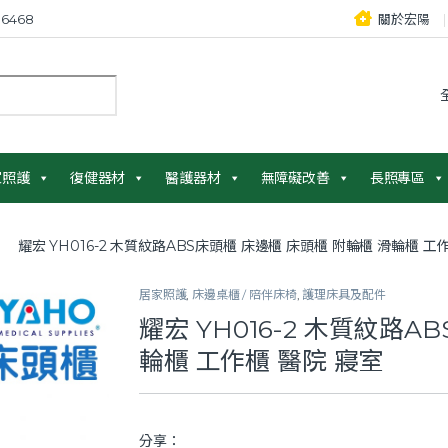
6468
關於宏陽
：
家照護
復健器材
醫護器材
無障礙改善
長照專區
耀宏 YH016-2 木質紋路ABS床頭櫃 床邊櫃 床頭櫃 附輪櫃 滑輪櫃 工
居家照護
,
床邊桌櫃 / 陪伴床椅
,
護理床具及配件
耀宏 YH016-2 木質紋路A
輪櫃 工作櫃 醫院 寢室
分享：