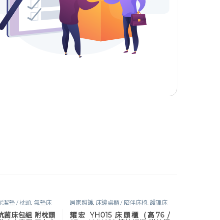
 保潔墊 / 枕頭
,
氣墊床
居家照護
,
床邊桌櫃 / 陪伴床椅
,
護理床
理床具及配件
具及配件
人抗菌床包組 附枕頭
耀宏 YH015 床頭櫃 (高76 /