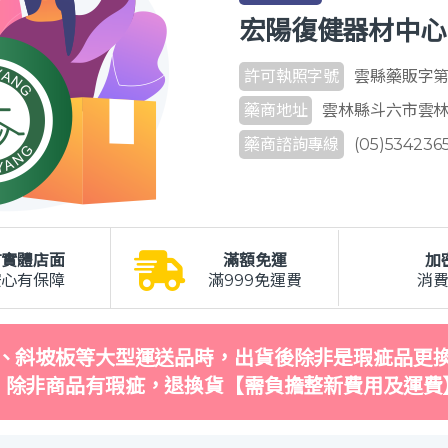
宏陽復健器材中心
許可執照字號
雲縣藥販字第 6
藥商地址
雲林縣斗六市雲林路
藥商諮詢專線
(05)534236
有實體店面
滿額免運
加
安心有保障
滿999免運費
消
、斜坡板等大型運送品時，出貨後除非是瑕疵品更
，除非商品有瑕疵，退換貨【需負擔整新費用及運費