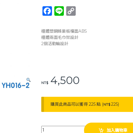
F
Li
C
a
n
o
c
e
p
櫃體塑鋼蜂巢板檯面ABS
e
y
櫃體兩面毛巾架設計
2個活動輪設計
b
Li
o
n
o
k
k
4,500
NT$
購買此商品可以獲得 225 點 (
225
)
NT$
耀宏 YH016-2 木質紋路ABS床頭櫃 床邊櫃 床頭櫃 
加入購物車