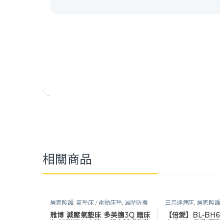
相關商品
居家照護
,
氣墊床 / 電動床墊
,
減壓防褥
三馬達病床
,
居家照
瘡
,
護理床具及配件
,
長照專區
,
預防褥
護理床具及配件
,
長
雃博 減壓氣墊床 多美適3Q 贈床
【倍愛】BL-BH
瘡