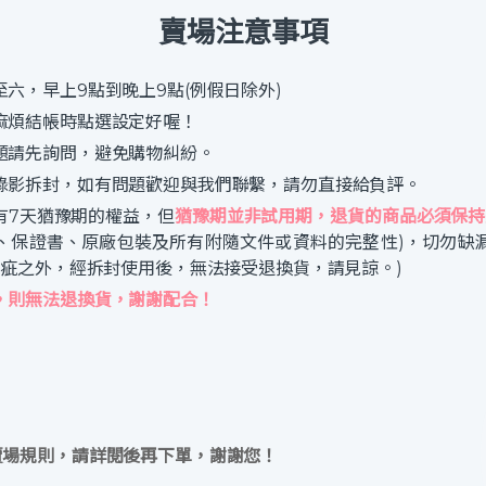
賣場注意事項
六，早上9點到晚上9點(例假日除外)
麻煩結帳時點選設定好喔！
題請先詢問，避免購物糾紛。
錄影拆封，如有問題歡迎與我們聯繫，請勿直接給負評。
有7天猶豫期的權益，但
猶豫期並非試用期，退貨的商品必須保持
、保證書、原廠包裝及所有附隨文件或資料的完整性)，切勿缺
瑕疵之外，經拆封使用後，無法接受退換貨，請見諒。)
，則無法退換貨，謝謝配合！
賣場規則，請詳閱後再下單，謝謝您！