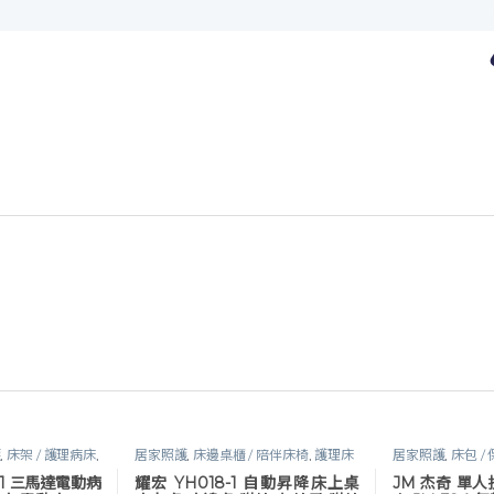
護
,
床架 / 護理病床
,
居家照護
,
床邊桌櫃 / 陪伴床椅
,
護理床
居家照護
,
床包 /
照專區
,
預防褥瘡
具及配件
包 / 氣墊座套
,
護
61 三馬達電動病
耀宏 YH018-1 自動昇降床上桌
JM 杰奇 單