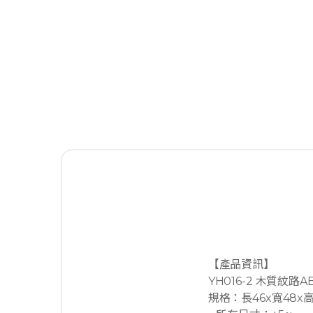
【產品資訊】
YH016-2 木質紋路
規格：長46x寬48x