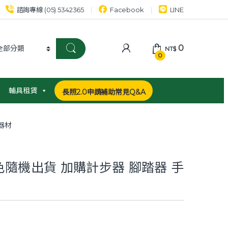
諮詢專線 (05) 5342365
Facebook
LINE
0
NT$
0
輔具租賃
長照2.0申請補助常見Q&A
器材
色隨機出貨 加購計步器 腳踏器 手