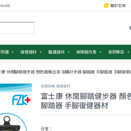
6468
關於宏陽
：
家照護
復健器材
醫護器材
無障礙改善
長照專區
士康 休閒腳踏健步器 顏色隨機出貨 加購計步器 腳踏器 手腳踏器 手腳復健
協調訓練
,
復健器材
富士康 休閒腳踏健步器 顏
腳踏器 手腳復健器材
分享：