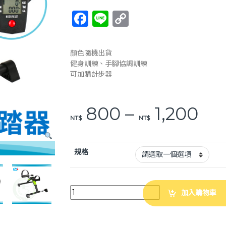
F
Li
C
a
n
o
c
e
p
顏色隨機出貨
e
y
健身訓練、手腳協調訓練
可加購計步器
b
Li
o
n
價格
800
–
1,200
o
k
NT$
NT$
k
規格
富士康 休閒腳踏健步器 顏色隨機出貨 加購計步器 腳踏
加入購物車