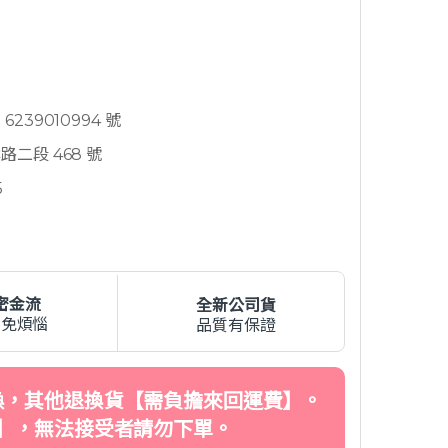
239010994 號
二段 468 號
5
密金流
全新公司貨
費免煩惱
品質有保證
換，其他退換貨【需負擔來回運費】。
】，無法接受者請勿下單。