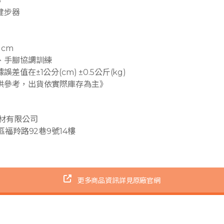
5
健步器
1cm
、手腳協調訓練
值在±1公分(cm) ±0.5公斤(kg)
供參考，出貨依實際庫存為主》
器材有限公司
區福羚路92巷9號14樓
更多商品資訊詳見原廠官網