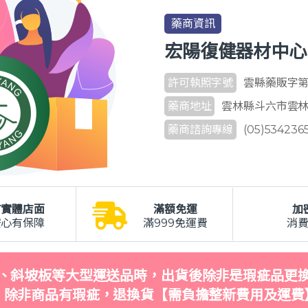
藥商資訊
宏陽復健器材中心
許可執照字號
雲縣藥販字第 6
藥商地址
雲林縣斗六市雲林路
藥商諮詢專線
(05)534236
有實體店面
滿額免運
加
安心有保障
滿999免運費
消
、斜坡板等大型運送品時，出貨後除非是瑕疵品更
，除非商品有瑕疵，退換貨【需負擔整新費用及運費