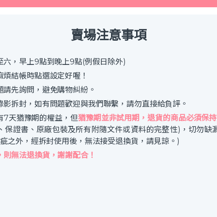
賣場注意事項
六，早上9點到晚上9點(例假日除外)
麻煩結帳時點選設定好喔！
題請先詢問，避免購物糾紛。
錄影拆封，如有問題歡迎與我們聯繫，請勿直接給負評。
有7天猶豫期的權益，但
猶豫期並非試用期，退貨的商品必須保持
、保證書、原廠包裝及所有附隨文件或資料的完整性)，切勿缺
瑕疵之外，經拆封使用後，無法接受退換貨，請見諒。)
，則無法退換貨，謝謝配合！