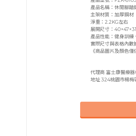
產品型號：FZK-810
產品名稱：休閒腳踏
主架材質：加厚鋼材
淨重：2.2KG左右
展開尺寸：40×47×3
產品性能：健身訓練
實際尺寸與表格內數據誤差
《商品圖片及顏色僅
代理商 富士康醫療
地址 324桃園市楊梅