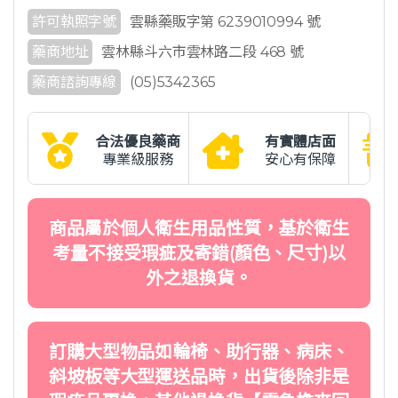
許可執照字號
雲縣藥販字第 6239010994 號
藥商地址
雲林縣斗六市雲林路二段 468 號
藥商諮詢專線
(05)5342365
合法優良藥商
有實體店面
專業級服務
安心有保障
商品屬於個人衛生用品性質，基於衛生
考量不接受瑕疵及寄錯(顏色、尺寸)以
外之退換貨。
訂購大型物品如輪椅、助行器、病床、
斜坡板等大型運送品時，出貨後除非是