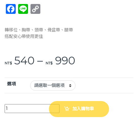
F
Li
C
a
n
o
c
e
p
轉移位、胸帶、頭帶、骨盆帶、腿帶
e
y
搭配安心帶使用更佳
b
Li
o
n
價格範圍：NT$
540
–
990
NT$
NT$
o
k
k
選項
強生 好神帶 TV-111 移位帶 搬運帶 移位帶 固定頭帶 輪椅頭部固定 移位輔具 J
加入購物車