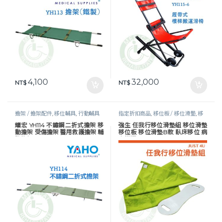
4,100
32,000
NT$
NT$
擔架 / 擔架配件
,
移位輔具
,
行動輔具
指定折扣商品
,
移位板 / 移位滑墊
,
移
位輔具
,
移位輔具
,
行動輔具
,
長照專區
耀宏 YH114 不鏽鋼二折式擔架 移
強生 任我行移位滑墊組 移位滑墊
動擔架 受傷擔架 醫用救護擔架 輔
移位板 移位滑墊B款 臥床移位 病
助擔架
人搬運 TV123SET JUST 4U