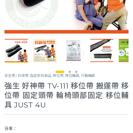
安全帶 / 約束帶
,
指定折扣商品
,
移位帶
,
移位輔具
,
行動輔具
強生 好神帶 TV-111 移位帶 搬運帶 移
位帶 固定頭帶 輪椅頭部固定 移位輔
具 JUST 4U
分享：