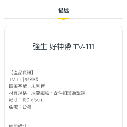
描述
強生 好神帶 TV-111
【產品資訊】
TV-111 | 好神帶
衛署字號：未列管
材質規格：尼龍纖維、配件扣環為塑鋼
尺寸：160 x 5cm
產地：台灣
應用領域：