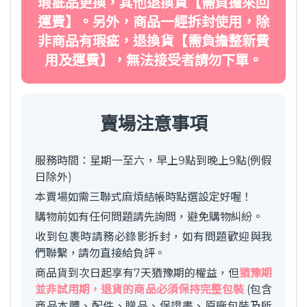
瑕疵品更換，其他退換貨【需負擔來回
運費】。另外，商品一經拆封使用，除
非商品有瑕疵，退換貨【需負擔整新費
用及運費】，無法接受者請勿下單。
賣場注意事項
服務時間：星期一至六，早上9點到晚上9點(例假
日除外)
本賣場如需三聯式麻煩結帳時點選設定好喔！
購物前如有任何問題請先詢問，避免購物糾紛。
收到包裹時請務必錄影拆封，如有問題歡迎與我
們聯繫，請勿直接給負評。
商品貨到次日起享有7天猶豫期的權益，但
猶豫期
並非試用期，退貨的商品必須保持完整包裝
(包含
商品本體、配件、贈品、保證書、原廠包裝及所