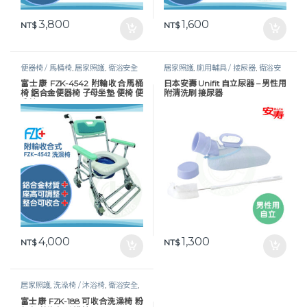
3,800
1,600
NT$
NT$
便器椅 / 馬桶椅
,
居家照護
,
衛浴安全
居家照護
,
廁用輔具 / 接尿器
,
衛浴安
全
富士康 FZK-4542 附輪收合馬桶
日本安壽 Unifit 自立尿器 – 男性用
椅 鋁合金便器椅 子母坐墊 便椅 便
附清洗刷 接尿器
盆椅
4,000
1,300
NT$
NT$
居家照護
,
洗澡椅 / 沐浴椅
,
衛浴安全
,
衛浴輔具
,
長照專區
富士康 FZK-188 可收合洗澡椅 粉