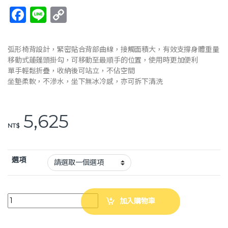
F
Li
C
a
n
o
c
e
p
弧形椅背設計，緊密貼合背部曲線，接觸面積大，有效支撐身體重量
e
y
移動式蓮蓬頭掛勾，可移動至最順手的位置，使用時更加便利
單手輕鬆折疊，收納後可站立，不佔空間
b
Li
坐墊柔軟，不滲水，坐下無冰冷感，亦可拆下清洗
o
n
o
k
5,625
k
NT$
選項
Richell 折疊洗澡椅M型-低椅背 洗澡椅 沐浴椅 淋浴椅 RFA47911 47912
加入購物車