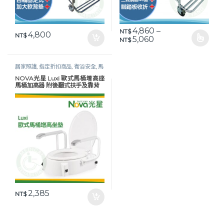
4,860
–
NT$
4,800
NT$
價格範圍：NT$ 4,86
5,060
NT$
此產品有多種款式。 可在產品頁
居家照護
,
指定折扣商品
,
衛浴安全
,
馬
桶增高座
NOVA光星 Luxi 歐式馬桶增高座
馬桶加高器 附後翻式扶手及靠背
2,385
NT$