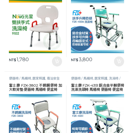
1,780
3,800
NT$
NT$
便器椅 / 馬桶椅
,
居家照護
,
衛浴安全
便器椅 / 馬桶椅
,
居家照護
,
洗澡椅 /
沐浴椅
,
衛浴安全
富士康 FZK-3802 不銹鋼便椅 加
富士康 FZK-4351 鋁合金半躺便椅
大軟背墊 便器椅 馬桶椅 便盆椅
洗澡洗頭椅 馬桶椅 便器椅 便盆椅