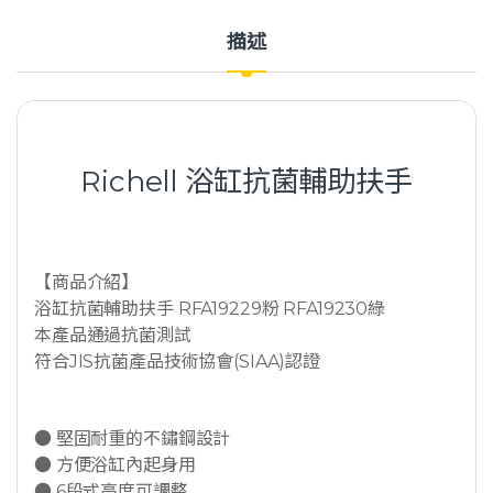
描述
Richell 浴缸抗菌輔助扶手
【商品介紹】
浴缸抗菌輔助扶手 RFA19229粉 RFA19230綠
本產品通過抗菌測試
符合JIS抗菌產品技術協會(SIAA)認證
● 堅固耐重的不鏽鋼設計
● 方便浴缸內起身用
● 6段式高度可調整