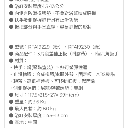
● 浴缸安裝厚度4.5~13公分
● 內側有防滑橡膠墊，不會對浴缸造成磨損
● 扶手及側邊握把皆具有止滑功能
● 握把部分與手呈直線、容易抓握的形狀
● 型號：RFA19229（粉）・RFA19230（綠）
● 商品配件：3片段差補正板（附膠帶）、1個六角扳手
● 材質：
・扶手：鋼(聚酯塗裝）丶熱可塑彈性體
・止滑橡膠：合成橡膠/本體外殼、固定板：ABS樹脂
・轉蓋、高低補差板、可移動框板：聚丙烯
・側側邊握把：尼龍/轉蓋螺絲：黃銅
● 尺寸：117.5×21.5~27× 39H(cm）
● 重量：約3.6 Kg
● 最大負載：約 80 kg
● 浴缸安裝厚度：4.5~13 cm
● 產地：中國