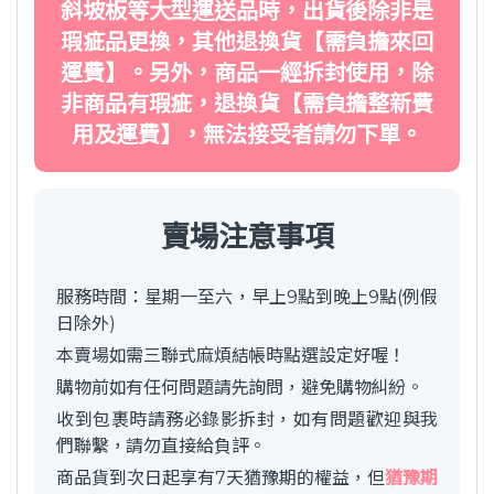
斜坡板等大型運送品時，出貨後除非是
瑕疵品更換，其他退換貨【需負擔來回
運費】。另外，商品一經拆封使用，除
非商品有瑕疵，退換貨【需負擔整新費
用及運費】，無法接受者請勿下單。
賣場注意事項
服務時間：星期一至六，早上9點到晚上9點(例假
日除外)
本賣場如需三聯式麻煩結帳時點選設定好喔！
購物前如有任何問題請先詢問，避免購物糾紛。
收到包裹時請務必錄影拆封，如有問題歡迎與我
們聯繫，請勿直接給負評。
商品貨到次日起享有7天猶豫期的權益，但
猶豫期