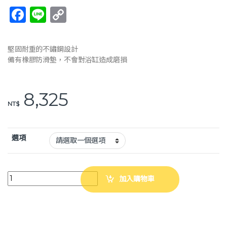
F
Li
C
a
n
o
c
e
p
堅固耐重的不鏽鋼設計
e
y
備有橡膠防滑墊，不會對浴缸造成磨損
b
Li
o
n
8,325
NT$
o
k
k
選項
Richell 浴缸抗菌輔助扶手 抗菌扶手 浴缸扶手 浴室防滑手把 安全握把 安全
加入購物車