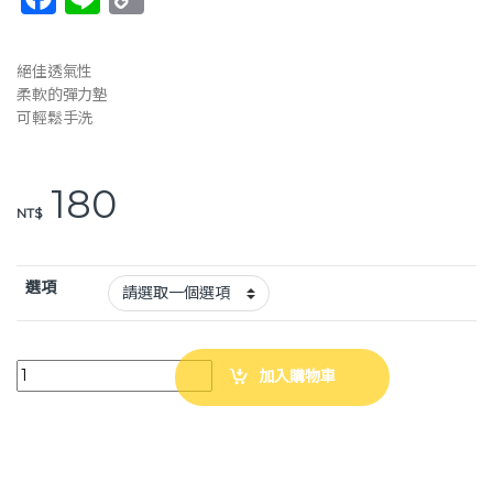
a
n
o
c
e
p
絕佳透氣性
e
y
柔軟的彈力墊
可輕鬆手洗
b
Li
o
n
180
o
k
NT$
k
選項
強生 握握彈力墊 肌力抓握 手部攣縮 握力復健 加強肌力 P-1480 JUST 4U
加入購物車