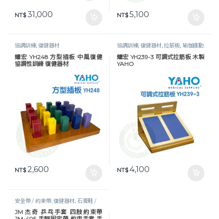
31,000
5,100
NT$
NT$
協調訓練
,
復健器材
協調訓練
,
復健器材
,
拉筋板
,
瑜伽運動
耀宏 YH248 方型插板 中風復健
耀宏 YH239-3 可調式拉筋板 木製
協調性訓練 復健器材
YAHO
2,600
4,100
NT$
NT$
安全帶 / 約束帶
,
復健器材
,
石膏鞋 /
約束手套
,
移位輔具
,
行動輔具
JM 杰奇 乒乓手套 四肢約束帶
JM-405 手腳固定帶 約束手套 手