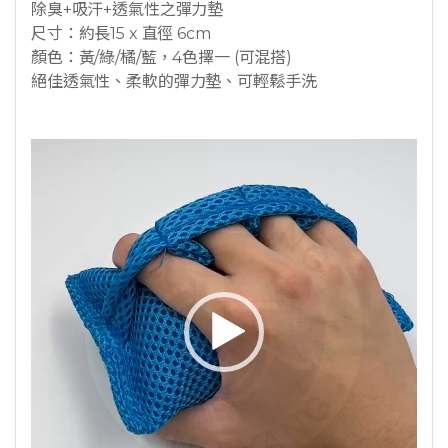
除臭+吸汗+透氣性之彈力墊
尺寸：約長15 x 直徑 6cm
顏色：黃/綠/橘/藍，4色擇一 (可混搭)
絕佳透氣性、柔軟的彈力墊、可輕鬆手洗
視
訊
播
放
器