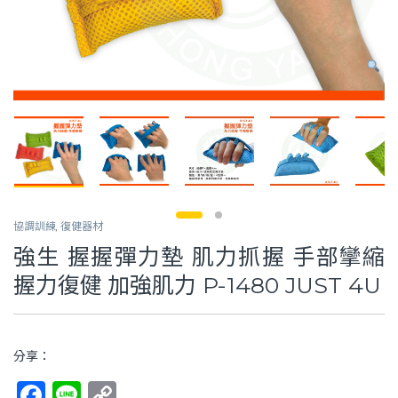
協調訓練
,
復健器材
強生 握握彈力墊 肌力抓握 手部攣縮
握力復健 加強肌力 P-1480 JUST 4U
分享：
F
Li
C