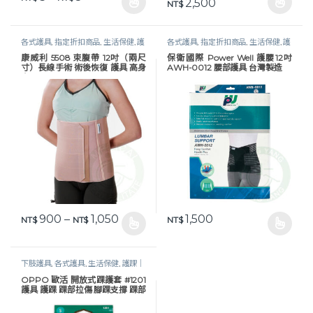
價格範圍：NT$ 2,35
2,500
NT$
此產品有多種款式。 可在產品頁面選擇選項
此產品有多種款式。 可在產品頁
各式護具
,
指定折扣商品
,
生活保健
,
護
各式護具
,
指定折扣商品
,
生活保健
,
護
腰｜束腹帶
,
軀幹護具
腰｜束腹帶
,
軀幹護具
康威利 5508 束腹帶 12吋（兩尺
保衛國際 Power Well 護腰12吋
寸）長線手術 術後恢復 護具 高身
AWH-0012 腰部護具 台灣製造
高 Conwell
價格範圍：NT$ 900 到 NT$ 1,050
900
–
1,050
1,500
NT$
NT$
NT$
此產品有多種款式。 可在產品頁面選擇選項
此產品有多種款式。 可在產品頁
下肢護具
,
各式護具
,
生活保健
,
護踝｜
垂足板
OPPO 歐活 開放式踝護套 #1201
護具 護踝 踝部拉傷 腳踝支撐 踝部
護具 歐柏