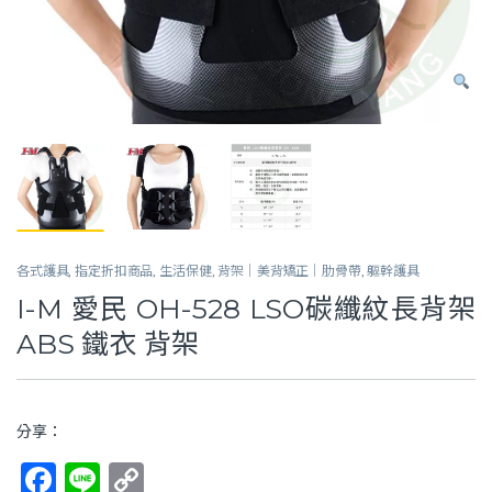
各式護具
,
指定折扣商品
,
生活保健
,
背架｜美背矯正｜肋骨帶
,
軀幹護具
I-M 愛民 OH-528 LSO碳纖紋長背架
ABS 鐵衣 背架
分享：
F
Li
C