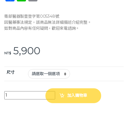
a
n
o
c
e
p
衛部醫器製壹登字第005348號
e
y
因醫藥事法規定，該商品無法詳細描述介紹完整。
如對商品內容有任何疑問，歡迎來電諮詢。
b
Li
o
n
5,900
o
k
NT$
k
尺寸
I-M 愛民 OH-528 LSO碳纖紋長背架 ABS 鐵衣 背架 quantity
加入購物車