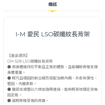
描述
I-M 愛民 LSO碳纖紋長背架
【產品資訊】
OH-528 LSO碳纖紋長背架
● 將身體維持在平衡且正常的體態，且能輔助脊椎支撐
身體重量。
● 輕巧且穩固的射出模形搭配泡棉內襯，外表有彈性、
堅固，內層柔軟。
● 腹部支撐墊以六條加強帶連接，能夠輕易地穩定背後
固定板。
● 減輕脊椎受傷的疼痛。