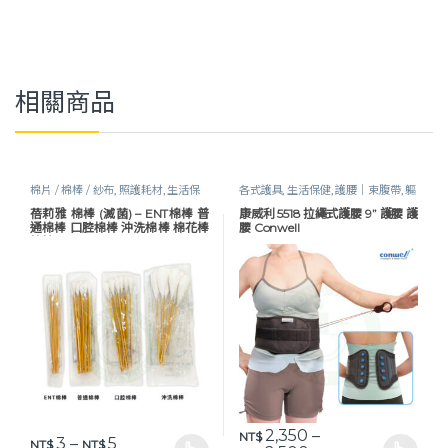
相關商品
棉片 / 棉棒 / 紗布
,
照護耗材
,
生活保
各式護具
,
生活保健
,
護腰｜束腹帶
,
軀
健
幹護具
蓓莉雅 棉棒 (滅菌) – ENT棉棒 普
康威利 5518 拉繩式護腰 9” 護腰 護
通棉棒 口腔棉棒 沖洗棉棒 棉花棒
腰 Conwell
棉棒
2,350
–
NT$
價格範圍：NT$ 3 到 NT$ 5
3
–
5
NT$
NT$