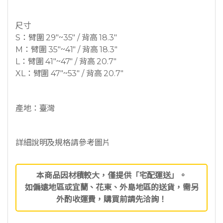
尺寸
S：臂圍 29″~35″ / 背高 18.3″
M：臂圍 35″~41″ / 背高 18.3″
L：臂圍 41″~47″ / 背高 20.7″
XL：臂圍 47″~53″ / 背高 20.7″
產地：臺灣
詳細說明及規格請參考圖片
本商品因材積較大，僅提供「宅配運送」。
如偏遠地區或宜蘭、花東、外島地區的送貨，需另
外酌收運費，購買前請先洽詢！