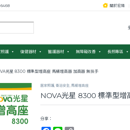
6468
關於宏陽
：
家照護
復健器材
醫護器材
無障礙改善
長照專區
VA光星 8300 標準型增高座 馬桶增高器 加高器 無扶手
居家照護
,
衛浴安全
,
馬桶增高座
NOVA光星 8300 標準型
分享：