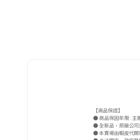
【商品保證】
● 商品保固年限 : 
● 全新品，原廠公
● 本賣場由蝦皮代