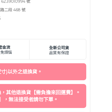
239010994 號
二段 468 號
5
密金流
全新公司貨
費免煩惱
品質有保證
寸)以外之退換貨。
換，其他退換貨【需負擔來回運費】。
】，無法接受者請勿下單。