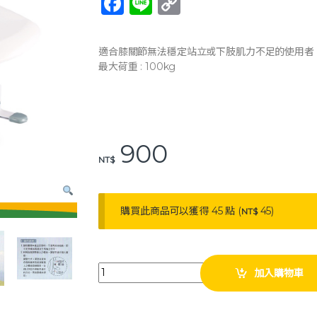
F
Li
C
a
n
o
c
e
p
適合膝關節無法穩定站立或下肢肌力不足的使用者
e
y
最大荷重 : 100kg
b
Li
o
n
o
k
900
k
NT$
購買此商品可以獲得 45 點 (
45
)
NT$
NOVA光星 8300 標準型增高座 馬桶增高器 加高器 無
加入購物車