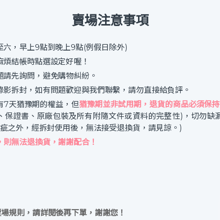
賣場注意事項
六，早上9點到晚上9點(例假日除外)
麻煩結帳時點選設定好喔！
題請先詢問，避免購物糾紛。
錄影拆封，如有問題歡迎與我們聯繫，請勿直接給負評。
有7天猶豫期的權益，但
猶豫期並非試用期，退貨的商品必須保持
、保證書、原廠包裝及所有附隨文件或資料的完整性)，切勿缺
瑕疵之外，經拆封使用後，無法接受退換貨，請見諒。)
，則無法退換貨，謝謝配合！
賣場規則，請詳閱後再下單，謝謝您！