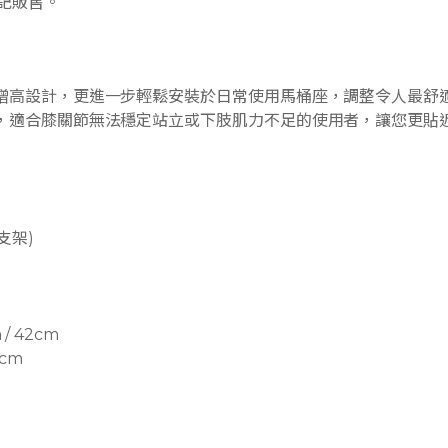
記販售。
增高設計，更進一步輕鬆安裝於日常使用馬桶座，調整令人最舒
，適合膝關節無法穩定站立或下肢肌力不足的使用者，讓您更貼
支架)
 / 42cm
5cm