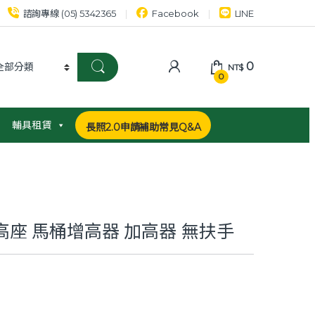
諮詢專線 (05) 5342365
Facebook
LINE
0
NT$
0
輔具租賃
長照2.0申請補助常見Q&A
增高座 馬桶增高器 加高器 無扶手