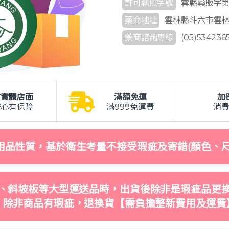
許可執照字號
雲縣藥販字第 6
藥商地址
雲林縣斗六市雲林路
藥商諮詢專線
(05)534236
有實體店面
滿額免運
加
安心有保障
滿999免運費
消
用品性質，基於衛生考量不接受瑕疵及寄錯(顏色、尺
、斜坡板等大型運送品時，出貨後除非是瑕疵品更
，除非商品有瑕疵，退換貨【需負擔整新費用及運費