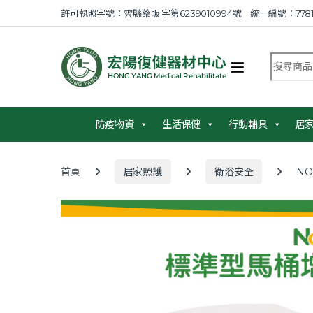
Skip to navigation
Skip to content
許可執照字號：雲縣藥販 字第6239010994號 統一編號：7781
搜尋商品
防疫物資
生活保健
行動輔具
居
首頁
居家照護
衛浴安全
NO