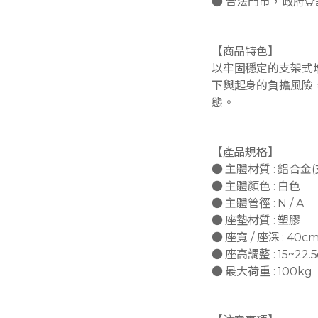
● 合法門市，政府登
【商品特色】
以牢固穩定的支架式
下與起身的負擔風險
態。
【產品規格】
● 主體材質 : 鋁合金(
● 主體顏色 : 白色
● 主體管徑 : N / A
● 座墊材質 : 塑膠
● 座寬 / 座深 : 40cm
● 座高調整 : 15~22.
● 最大荷重 : 100kg